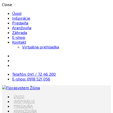
Close
Úvod
Inšpirácie
Predajňa
Aranžovňa
Záhrada
E-shop
Kontakt
Virtuálna prehliadka
Telefón: 041 / 72 46 200
E-shop: 0918 521 056
Kvety, Sviečky, dekorácie, Záhrada
ÚVOD
Florasystem Žilina
INŠPIRÁCIE
PREDAJŇA
ARANŽOVŇA