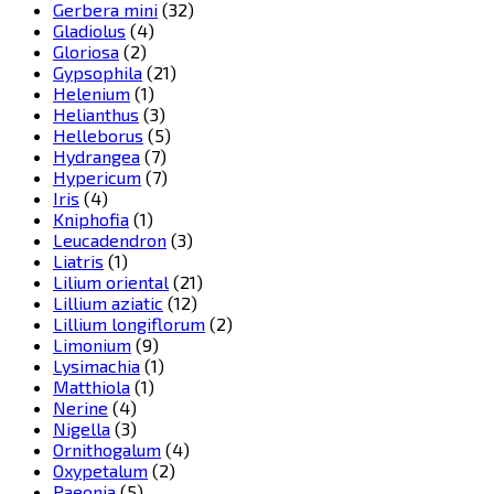
Gerbera mini
(32)
Gladiolus
(4)
Gloriosa
(2)
Gypsophila
(21)
Helenium
(1)
Helianthus
(3)
Helleborus
(5)
Hydrangea
(7)
Hypericum
(7)
Iris
(4)
Kniphofia
(1)
Leucadendron
(3)
Liatris
(1)
Lilium oriental
(21)
Lillium aziatic
(12)
Lillium longiflorum
(2)
Limonium
(9)
Lysimachia
(1)
Matthiola
(1)
Nerine
(4)
Nigella
(3)
Ornithogalum
(4)
Oxypetalum
(2)
Paeonia
(5)