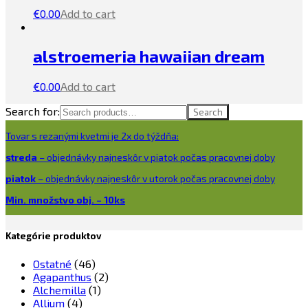
€
0.00
Add to cart
alstroemeria hawaiian dream
€
0.00
Add to cart
Search for:
Search
Tovar s rezanými kvetmi je 2x do týždňa:
streda
– objednávky najneskôr v piatok počas pracovnej doby
piatok
– objednávky najneskôr v utorok počas pracovnej doby
Min. množstvo obj. – 10ks
Kategórie produktov
Ostatné
(46)
Agapanthus
(2)
Alchemilla
(1)
Allium
(4)