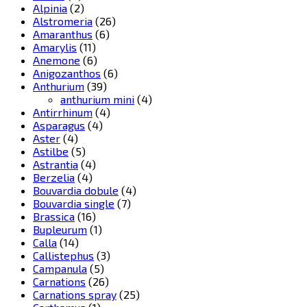
Alpinia
(2)
Alstromeria
(26)
Amaranthus
(6)
Amarylis
(11)
Anemone
(6)
Anigozanthos
(6)
Anthurium
(39)
anthurium mini
(4)
Antirrhinum
(4)
Asparagus
(4)
Aster
(4)
Astilbe
(5)
Astrantia
(4)
Berzelia
(4)
Bouvardia dobule
(4)
Bouvardia single
(7)
Brassica
(16)
Bupleurum
(1)
Calla
(14)
Callistephus
(3)
Campanula
(5)
Carnations
(26)
Carnations spray
(25)