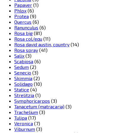
Papaver
(1)
Phlox
(6)
Protea
(9)
Quercus
(6)
Ranunculus
(6)
Rosa big
(81)
Rosa col/equ
(11)
Rosa david austin, country
(14)
Rosa spray
(41)
Salix
(3)
Scabiosa
(6)
Sedum
(2)
Senecio
(3)
Skimmia
(2)
Solidago
(10)
Statice
(4)
Strelitzia
(1)
Symphoricarpos
(3)
Tanacetum (matracaria)
(3)
Trachelium
(3)
Tulipa
(17)
Veronica
(7)
Viburnum
(3)