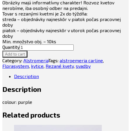
Obrázky majú informatívny charakter! Rozvoz kvetov
nerobíme, iba osobný odber na predajni.
Tovar s rezanými kvetmi je 2x do týždňa:
streda – objednávky najneskôr v piatok počas pracovnej
doby
piatok – objednávky najneskôr v utorok počas pracovnej
doby
Min. množstvo obj. – 10ks
Quantity
Add to cart
Category:
Alstromeria
Tags:
alstroemeria carline
,
Florasystem
,
kytice
,
Rezané kvety
,
svadby
Description
Description
colour: purple
Related products