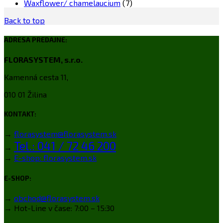
Waxflower/ chamelaucium
(7)
Back to top
ADRESA PREDAJNE:
FLORASYSTEM, s.r.o.
Kamenná cesta 11,
010 01 Žilina
KONTAKT:
→
florasystem@florasystem.sk
Tel.: 041 / 72 46 200
→
→
E-shop: florasystem.sk
E-SHOP:
→
obchod@florasystem.sk
→ Hot-Line v čase: 7:00 – 15:30