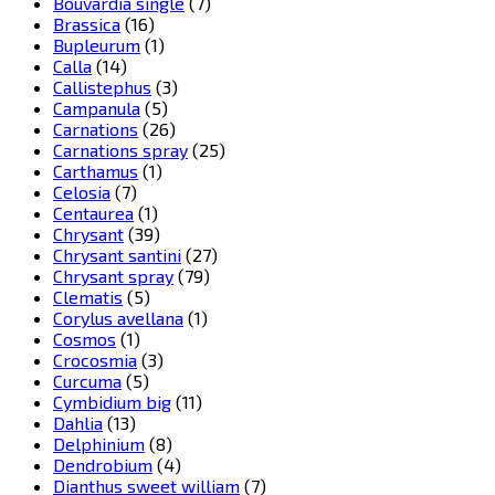
Bouvardia single
(7)
Brassica
(16)
Bupleurum
(1)
Calla
(14)
Callistephus
(3)
Campanula
(5)
Carnations
(26)
Carnations spray
(25)
Carthamus
(1)
Celosia
(7)
Centaurea
(1)
Chrysant
(39)
Chrysant santini
(27)
Chrysant spray
(79)
Clematis
(5)
Corylus avellana
(1)
Cosmos
(1)
Crocosmia
(3)
Curcuma
(5)
Cymbidium big
(11)
Dahlia
(13)
Delphinium
(8)
Dendrobium
(4)
Dianthus sweet william
(7)