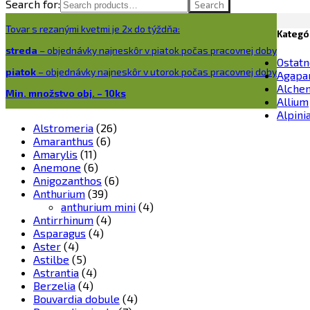
Search for:
Search
Tovar s rezanými kvetmi je 2x do týždňa:
Kategó
streda
– objednávky najneskôr v piatok počas pracovnej doby
Ostatn
piatok
– objednávky najneskôr v utorok počas pracovnej doby
Agapa
Alchem
Min. množstvo obj. – 10ks
Allium
Alpini
Alstromeria
(26)
Amaranthus
(6)
Amarylis
(11)
Anemone
(6)
Anigozanthos
(6)
Anthurium
(39)
anthurium mini
(4)
Antirrhinum
(4)
Asparagus
(4)
Aster
(4)
Astilbe
(5)
Astrantia
(4)
Berzelia
(4)
Bouvardia dobule
(4)