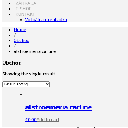
ZÁHRADA
E-SHOP
KONTAKT
Virtuálna prehliadka
Home
/
Obchod
/
alstroemeria carline
Obchod
Showing the single result
alstroemeria carline
€
0.00
Add to cart