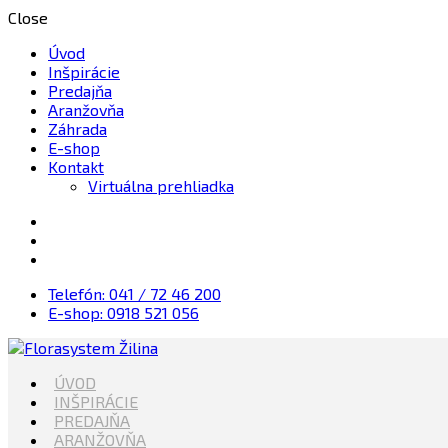
Close
Úvod
Inšpirácie
Predajňa
Aranžovňa
Záhrada
E-shop
Kontakt
Virtuálna prehliadka
Telefón: 041 / 72 46 200
E-shop: 0918 521 056
Kvety, Sviečky, dekorácie, Záhrada
ÚVOD
Florasystem Žilina
INŠPIRÁCIE
PREDAJŇA
ARANŽOVŇA