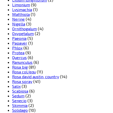
Limonium
(9)
Lysimachia
(1)
Matthiola
(1)
Nerine
(4)
Nigella
(3)
Ornithogalum
(4)
Oxypetalum
(2)
Paeonia
(5)
Papaver
(1)
Phlox
(6)
Protea
(9)
Quercus
(6)
Ranunculus
(6)
Rosa big
(81)
Rosa col/equ
(11)
Rosa david austin, country
(14)
Rosa spray
(41)
Salix
(3)
Scabiosa
(6)
Sedum
(2)
Senecio
(3)
Skimmia
(2)
Solidago
(10)