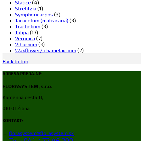
Statice
(4)
Strelitzia
(1)
Symphoricarpos
(3)
Tanacetum (matracaria)
(3)
Trachelium
(3)
Tulipa
(17)
Veronica
(7)
Viburnum
(3)
Waxflower/ chamelaucium
(7)
Back to top
ADRESA PREDAJNE:
FLORASYSTEM, s.r.o.
Kamenná cesta 11,
010 01 Žilina
KONTAKT:
→
florasystem@florasystem.sk
Tel.: 041 / 72 46 200