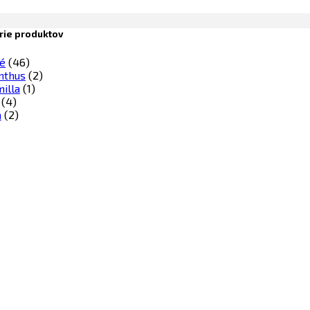
rie produktov
é
(46)
nthus
(2)
illa
(1)
(4)
a
(2)