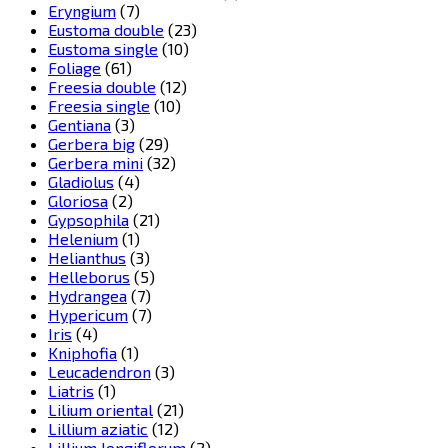
Eryngium
(7)
Eustoma double
(23)
Eustoma single
(10)
Foliage
(61)
Freesia double
(12)
Freesia single
(10)
Gentiana
(3)
Gerbera big
(29)
Gerbera mini
(32)
Gladiolus
(4)
Gloriosa
(2)
Gypsophila
(21)
Helenium
(1)
Helianthus
(3)
Helleborus
(5)
Hydrangea
(7)
Hypericum
(7)
Iris
(4)
Kniphofia
(1)
Leucadendron
(3)
Liatris
(1)
Lilium oriental
(21)
Lillium aziatic
(12)
Lillium longiflorum
(2)