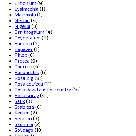
Limonium
(9)
Lysimachia
(1)
Matthiola
(1)
Nerine
(4)
Nigella
(3)
Ornithogalum
(4)
Oxypetalum
(2)
Paeonia
(5)
Papaver
(1)
Phlox
(6)
Protea
(9)
Quercus
(6)
Ranunculus
(6)
Rosa big
(81)
Rosa col/equ
(11)
Rosa david austin, country
(14)
Rosa spray
(41)
Salix
(3)
Scabiosa
(6)
Sedum
(2)
Senecio
(3)
Skimmia
(2)
Solidago
(10)
Statice
(4)