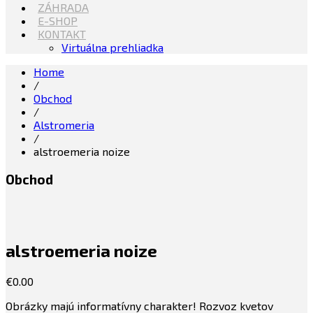
ZÁHRADA
E-SHOP
KONTAKT
Virtuálna prehliadka
Home
/
Obchod
/
Alstromeria
/
alstroemeria noize
Obchod
alstroemeria noize
€
0.00
Obrázky majú informatívny charakter! Rozvoz kvetov