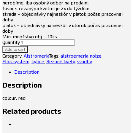
nerobíme, iba osobný odber na predajni.
Tovar s rezanými kvetmi je 2x do týždňa:
streda – objednávky najneskôr v piatok počas pracovnej
doby
piatok – objednávky najneskôr v utorok počas pracovnej
doby
Min. množstvo obj. – 10ks
Quantity
Add to cart
Category:
Alstromeria
Tags:
alstroemeria noize
,
Florasystem
,
kytice
,
Rezané kvety
,
svadby
Description
Description
colour: red
Related products