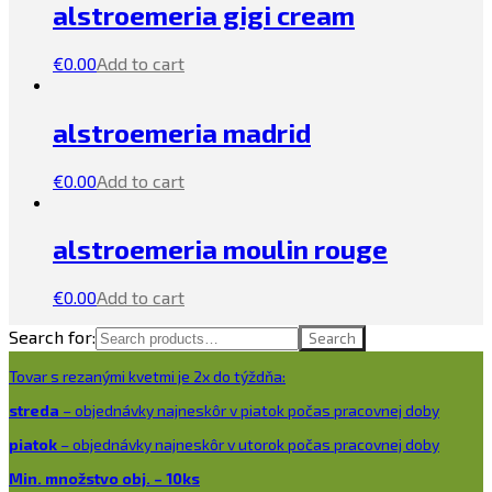
alstroemeria gigi cream
€
0.00
Add to cart
alstroemeria madrid
€
0.00
Add to cart
alstroemeria moulin rouge
€
0.00
Add to cart
Search for:
Search
Tovar s rezanými kvetmi je 2x do týždňa:
streda
– objednávky najneskôr v piatok počas pracovnej doby
piatok
– objednávky najneskôr v utorok počas pracovnej doby
Min. množstvo obj. – 10ks