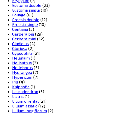
Eryngium
(7)
Eustoma double
(23)
Eustoma single
(10)
Foliage
(61)
Freesia double
(12)
Freesia single
(10)
Gentiana
(3)
Gerbera big
(29)
Gerbera mini
(32)
Gladiolus
(4)
Gloriosa
(2)
Gypsophila
(21)
Helenium
(1)
Helianthus
(3)
Helleborus
(5)
Hydrangea
(7)
Hypericum
(7)
Iris
(4)
Kniphofia
(1)
Leucadendron
(3)
Liatris
(1)
Lilium oriental
(21)
Lillium aziatic
(12)
Lillium longiflorum
(2)