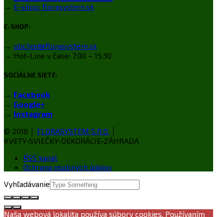
→
E-shop: florasystem.sk
E-SHOP:
→
obchod@florasystem.sk
→ Hot-Line v čase: 7:00 – 15:30
SOCIÁLNE SIETE:
→
Facebook
→
Google+
→
Instagram
© 2018 │
FLORASYSTEM S.R.O.
│
KVETY•SVIEČKY•DEKORÁCIE•ZÁHRADA
RSS kanál
Ochrana osobných údajov
Vyhľadávanie
Naša webová lokalita používa súbory cookies. Používaním