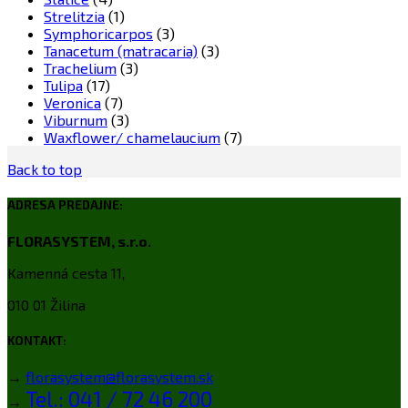
Strelitzia
(1)
Symphoricarpos
(3)
Tanacetum (matracaria)
(3)
Trachelium
(3)
Tulipa
(17)
Veronica
(7)
Viburnum
(3)
Waxflower/ chamelaucium
(7)
Back to top
ADRESA PREDAJNE:
FLORASYSTEM, s.r.o.
Kamenná cesta 11,
010 01 Žilina
KONTAKT:
→
florasystem@florasystem.sk
Tel.: 041 / 72 46 200
→