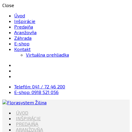
Close
Úvod
Inšpirácie
Predajňa
Aranžovňa
Záhrada
E-shop
Kontakt
Virtuálna prehliadka
Telefón: 041 / 72 46 200
E-shop: 0918 521 056
Kvety, Sviečky, dekorácie, Záhrada
ÚVOD
Florasystem Žilina
INŠPIRÁCIE
PREDAJŇA
ARANŽOVŇA