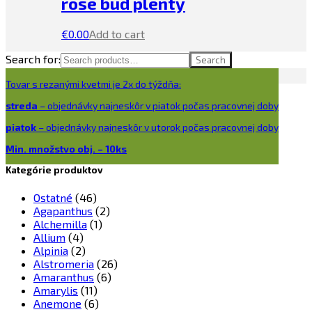
rose bud plenty
€
0.00
Add to cart
Search for:
Search
Tovar s rezanými kvetmi je 2x do týždňa:
streda
– objednávky najneskôr v piatok počas pracovnej doby
piatok
– objednávky najneskôr v utorok počas pracovnej doby
Min. množstvo obj. – 10ks
Kategórie produktov
Ostatné
(46)
Agapanthus
(2)
Alchemilla
(1)
Allium
(4)
Alpinia
(2)
Alstromeria
(26)
Amaranthus
(6)
Amarylis
(11)
Anemone
(6)