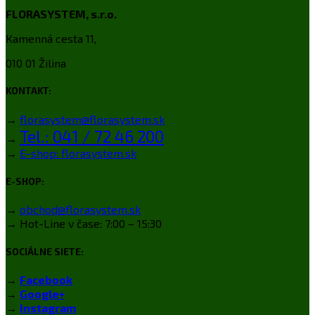
FLORASYSTEM, s.r.o.
Kamenná cesta 11,
010 01 Žilina
KONTAKT:
→
florasystem@florasystem.sk
Tel.: 041 / 72 46 200
→
→
E-shop: florasystem.sk
E-SHOP:
→
obchod@florasystem.sk
→ Hot-Line v čase: 7:00 – 15:30
SOCIÁLNE SIETE:
→
Facebook
→
Google+
→
Instagram