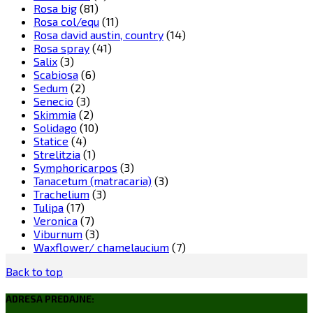
Rosa big
(81)
Rosa col/equ
(11)
Rosa david austin, country
(14)
Rosa spray
(41)
Salix
(3)
Scabiosa
(6)
Sedum
(2)
Senecio
(3)
Skimmia
(2)
Solidago
(10)
Statice
(4)
Strelitzia
(1)
Symphoricarpos
(3)
Tanacetum (matracaria)
(3)
Trachelium
(3)
Tulipa
(17)
Veronica
(7)
Viburnum
(3)
Waxflower/ chamelaucium
(7)
Back to top
ADRESA PREDAJNE: