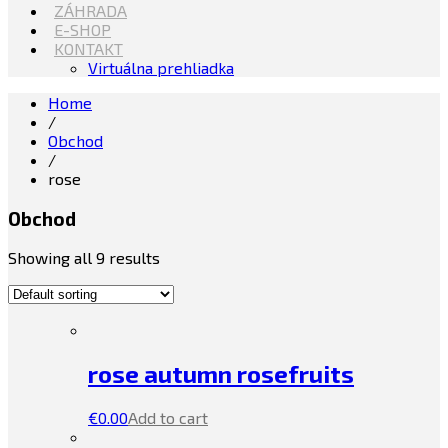
ZÁHRADA
E-SHOP
KONTAKT
Virtuálna prehliadka
Home
/
Obchod
/
rose
Obchod
Showing all 9 results
rose autumn rosefruits
€
0.00
Add to cart