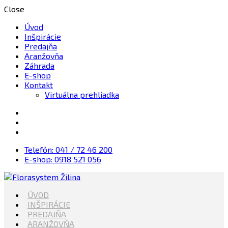
Close
Úvod
Inšpirácie
Predajňa
Aranžovňa
Záhrada
E-shop
Kontakt
Virtuálna prehliadka
Telefón: 041 / 72 46 200
E-shop: 0918 521 056
Kvety, Sviečky, dekorácie, Záhrada
ÚVOD
Florasystem Žilina
INŠPIRÁCIE
PREDAJŇA
ARANŽOVŇA