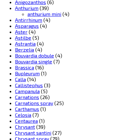
Anigozanthos
(6)
Anthurium
(39)
anthurium mini
(4)
Antirrhinum
(4)
Asparagus
(4)
Aster
(4)
Astilbe
(5)
Astrantia
(4)
Berzelia
(4)
Bouvardia dobule
(4)
Bouvardia single
(7)
Brassica
(16)
Bupleurum
(1)
Calla
(14)
Callistephus
(3)
Campanula
(5)
Carnations
(26)
Carnations spray
(25)
Carthamus
(1)
Celosia
(7)
Centaurea
(1)
Chrysant
(39)
Chrysant santini
(27)
Chrysant spray
(79)