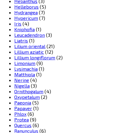
Helianthus
(3)
Helleborus
(5)
Hydrangea
(7)
Hypericum
(7)
Iris
(4)
Kniphofia
(1)
Leucadendron
(3)
Liatris
(1)
Lilium oriental
(21)
Lillium aziatic
(12)
Lillium longiflorum
(2)
Limonium
(9)
Lysimachia
(1)
Matthiola
(1)
Nerine
(4)
Nigella
(3)
Ornithogalum
(4)
Oxypetalum
(2)
Paeonia
(5)
Papaver
(1)
Phlox
(6)
Protea
(9)
Quercus
(6)
Ranunculus
(6)