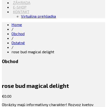
ZÁHRADA
E-SHOP
KONTAKT
Virtuálna prehliadka
Home
/
Obchod
/
Ostatné
/
rose bud magical delight
Obchod
rose bud magical delight
€
0.00
Obrázky majú informatívny charakter! Rozvoz kvetov