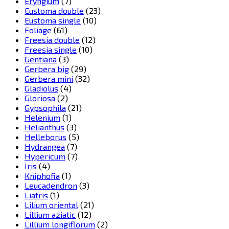
Eryngium
(7)
Eustoma double
(23)
Eustoma single
(10)
Foliage
(61)
Freesia double
(12)
Freesia single
(10)
Gentiana
(3)
Gerbera big
(29)
Gerbera mini
(32)
Gladiolus
(4)
Gloriosa
(2)
Gypsophila
(21)
Helenium
(1)
Helianthus
(3)
Helleborus
(5)
Hydrangea
(7)
Hypericum
(7)
Iris
(4)
Kniphofia
(1)
Leucadendron
(3)
Liatris
(1)
Lilium oriental
(21)
Lillium aziatic
(12)
Lillium longiflorum
(2)