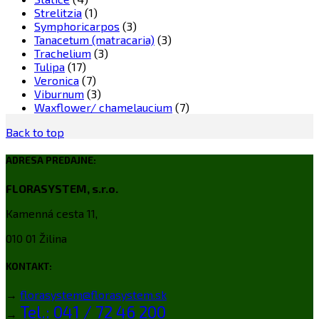
Strelitzia
(1)
Symphoricarpos
(3)
Tanacetum (matracaria)
(3)
Trachelium
(3)
Tulipa
(17)
Veronica
(7)
Viburnum
(3)
Waxflower/ chamelaucium
(7)
Back to top
ADRESA PREDAJNE:
FLORASYSTEM, s.r.o.
Kamenná cesta 11,
010 01 Žilina
KONTAKT:
→
florasystem@florasystem.sk
Tel.: 041 / 72 46 200
→