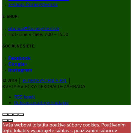
→
E-shop: florasystem.sk
E-SHOP:
→
obchod@florasystem.sk
→ Hot-Line v čase: 7:00 – 15:30
SOCIÁLNE SIETE:
→
Facebook
→
Google+
→
Instagram
© 2018 │
FLORASYSTEM S.R.O.
│
KVETY•SVIEČKY•DEKORÁCIE•ZÁHRADA
RSS kanál
Ochrana osobných údajov
Naša webová lokalita používa súbory cookies. Používaním
tejto lokality vyjadrujete súhlas s používaním súborov