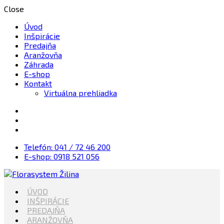
Close
Úvod
Inšpirácie
Predajňa
Aranžovňa
Záhrada
E-shop
Kontakt
Virtuálna prehliadka
Telefón: 041 / 72 46 200
E-shop: 0918 521 056
Kvety, Sviečky, dekorácie, Záhrada
ÚVOD
Florasystem Žilina
INŠPIRÁCIE
PREDAJŇA
ARANŽOVŇA