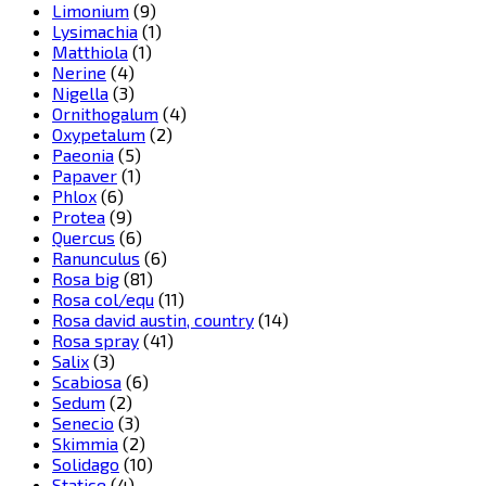
Limonium
(9)
Lysimachia
(1)
Matthiola
(1)
Nerine
(4)
Nigella
(3)
Ornithogalum
(4)
Oxypetalum
(2)
Paeonia
(5)
Papaver
(1)
Phlox
(6)
Protea
(9)
Quercus
(6)
Ranunculus
(6)
Rosa big
(81)
Rosa col/equ
(11)
Rosa david austin, country
(14)
Rosa spray
(41)
Salix
(3)
Scabiosa
(6)
Sedum
(2)
Senecio
(3)
Skimmia
(2)
Solidago
(10)
Statice
(4)