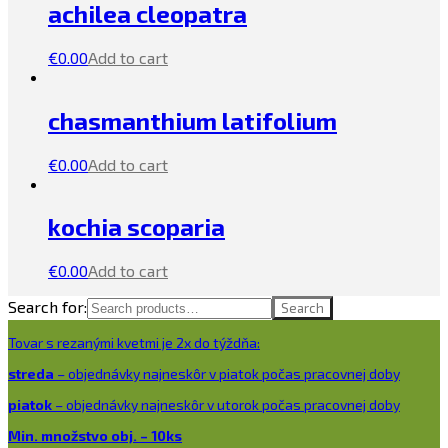
achilea cleopatra
€
0.00
Add to cart
chasmanthium latifolium
€
0.00
Add to cart
kochia scoparia
€
0.00
Add to cart
Search for:
Search
Tovar s rezanými kvetmi je 2x do týždňa:
streda
– objednávky najneskôr v piatok počas pracovnej doby
piatok
– objednávky najneskôr v utorok počas pracovnej doby
Min. množstvo obj. – 10ks