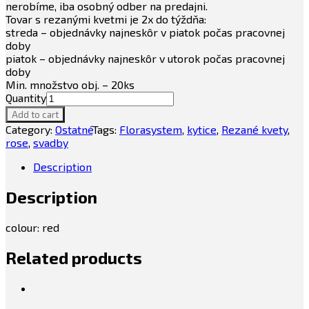
nerobíme, iba osobný odber na predajni.
Tovar s rezanými kvetmi je 2x do týždňa:
streda – objednávky najneskôr v piatok počas pracovnej
doby
piatok – objednávky najneskôr v utorok počas pracovnej
doby
Min. množstvo obj. – 20ks
Quantity
Add to cart
Category:
Ostatné
Tags:
Florasystem
,
kytice
,
Rezané kvety
,
rose
,
svadby
Description
Description
colour: red
Related products