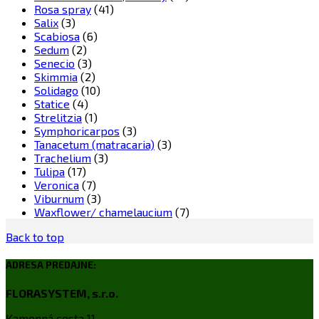
Rosa spray
(41)
Salix
(3)
Scabiosa
(6)
Sedum
(2)
Senecio
(3)
Skimmia
(2)
Solidago
(10)
Statice
(4)
Strelitzia
(1)
Symphoricarpos
(3)
Tanacetum (matracaria)
(3)
Trachelium
(3)
Tulipa
(17)
Veronica
(7)
Viburnum
(3)
Waxflower/ chamelaucium
(7)
Back to top
ADRESA PREDAJNE:
FLORASYSTEM, s.r.o.
Kamenná cesta 11,