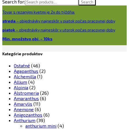
Search for:
Search
Tovar s rezanými kvetmi je 2x do týždňa:
streda
– objednávky najneskôr v piatok počas pracovnej doby
piatok
– objednávky najneskôr v utorok počas pracovnej doby
Min. množstvo obj. – 10ks
Kategórie produktov
Ostatné
(46)
Agapanthus
(2)
Alchemilla
(1)
Allium
(4)
Alpinia
(2)
Alstromeria
(26)
Amaranthus
(6)
Amarylis
(11)
Anemone
(6)
Anigozanthos
(6)
Anthurium
(39)
anthurium mini
(4)