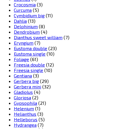
Crocosmia
(3)
Curcuma
(5)
Cymbidium big
(11)
Dahlia
(13)
Delphinium
(8)
Dendrobium
(4)
Dianthus sweet william
(7)
Eryngium
(7)
Eustoma double
(23)
Eustoma single
(10)
Foliage
(61)
Freesia double
(12)
Freesia single
(10)
Gentiana
(3)
Gerbera big
(29)
Gerbera mini
(32)
Gladiolus
(4)
Gloriosa
(2)
Gypsophila
(21)
Helenium
(1)
Helianthus
(3)
Helleborus
(5)
Hydrangea
(7)