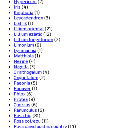
Hypericum
(7)
Iris
(4)
Kniphofia
(1)
Leucadendron
(3)
Liatris
(1)
Lilium oriental
(21)
Lillium aziatic
(12)
Lillium longiflorum
(2)
Limonium
(9)
Lysimachia
(1)
Matthiola
(1)
Nerine
(4)
Nigella
(3)
Ornithogalum
(4)
Oxypetalum
(2)
Paeonia
(5)
Papaver
(1)
Phlox
(6)
Protea
(9)
Quercus
(6)
Ranunculus
(6)
Rosa big
(81)
Rosa col/equ
(11)
Rosa david austin, country
(14)