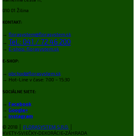
010 01 Žilina
KONTAKT:
→
florasystem@florasystem.sk
Tel.: 041 / 72 46 200
→
→
E-shop: florasystem.sk
E-SHOP:
→
obchod@florasystem.sk
→ Hot-Line v čase: 7:00 – 15:30
SOCIÁLNE SIETE:
→
Facebook
→
Google+
→
Instagram
© 2018 │
FLORASYSTEM S.R.O.
│
KVETY•SVIEČKY•DEKORÁCIE•ZÁHRADA