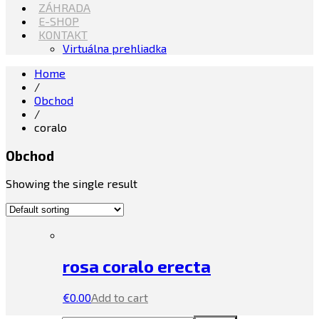
ZÁHRADA
E-SHOP
KONTAKT
Virtuálna prehliadka
Home
/
Obchod
/
coralo
Obchod
Showing the single result
rosa coralo erecta
€
0.00
Add to cart