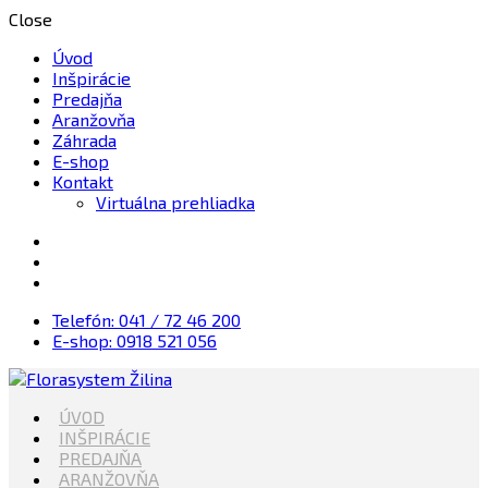
Close
Úvod
Inšpirácie
Predajňa
Aranžovňa
Záhrada
E-shop
Kontakt
Virtuálna prehliadka
Telefón: 041 / 72 46 200
E-shop: 0918 521 056
Kvety, Sviečky, dekorácie, Záhrada
ÚVOD
Florasystem Žilina
INŠPIRÁCIE
PREDAJŇA
ARANŽOVŇA