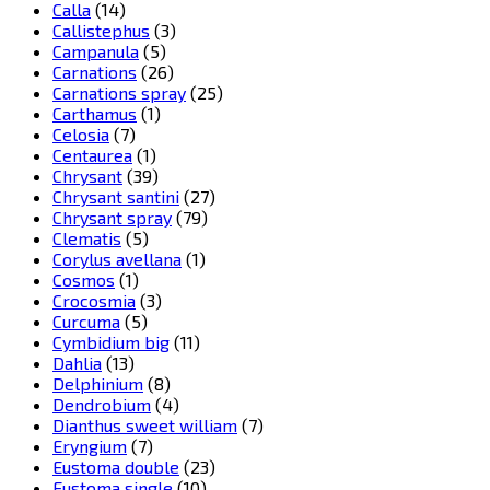
Calla
(14)
Callistephus
(3)
Campanula
(5)
Carnations
(26)
Carnations spray
(25)
Carthamus
(1)
Celosia
(7)
Centaurea
(1)
Chrysant
(39)
Chrysant santini
(27)
Chrysant spray
(79)
Clematis
(5)
Corylus avellana
(1)
Cosmos
(1)
Crocosmia
(3)
Curcuma
(5)
Cymbidium big
(11)
Dahlia
(13)
Delphinium
(8)
Dendrobium
(4)
Dianthus sweet william
(7)
Eryngium
(7)
Eustoma double
(23)
Eustoma single
(10)