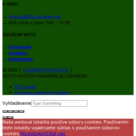
E-SHOP:
→
obchod@florasystem.sk
→ Hot-Line v čase: 7:00 – 15:30
SOCIÁLNE SIETE:
→
Facebook
→
Google+
→
Instagram
© 2018 │
FLORASYSTEM S.R.O.
│
KVETY•SVIEČKY•DEKORÁCIE•ZÁHRADA
RSS kanál
Ochrana osobných údajov
Vyhľadávanie
Naša webová lokalita používa súbory cookies. Používaním
tejto lokality vyjadrujete súhlas s používaním súborov
cookies.
Akceptujem
Čítať viac