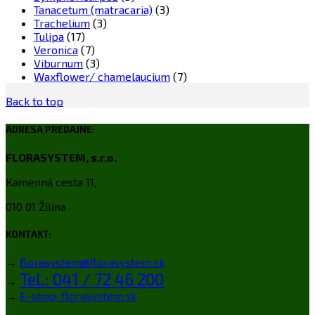
Tanacetum (matracaria)
(3)
Trachelium
(3)
Tulipa
(17)
Veronica
(7)
Viburnum
(3)
Waxflower/ chamelaucium
(7)
Back to top
ADRESA PREDAJNE:
FLORASYSTEM, s.r.o.
Kamenná cesta 11,
010 01 Žilina
KONTAKT:
→
florasystem@florasystem.sk
Tel.: 041 / 72 46 200
→
→
E-shop: florasystem.sk