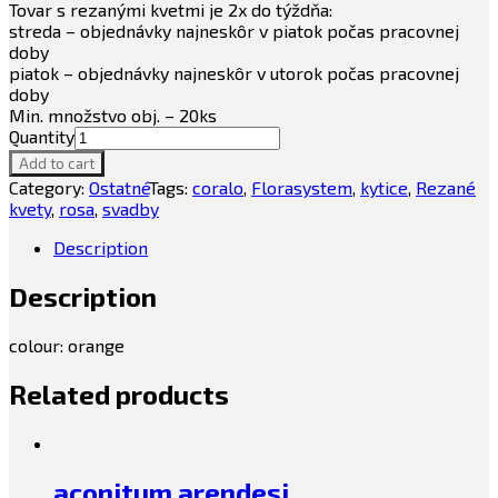
Tovar s rezanými kvetmi je 2x do týždňa:
streda – objednávky najneskôr v piatok počas pracovnej
doby
piatok – objednávky najneskôr v utorok počas pracovnej
doby
Min. množstvo obj. – 20ks
Quantity
Add to cart
Category:
Ostatné
Tags:
coralo
,
Florasystem
,
kytice
,
Rezané
kvety
,
rosa
,
svadby
Description
Description
colour: orange
Related products
aconitum arendesi