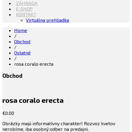
ZÁHRADA
E-SHOP
KONTAKT
Virtuálna prehliadka
Home
/
Obchod
/
Ostatné
/
rosa coralo erecta
Obchod
rosa coralo erecta
€
0.00
Obrázky majú informatívny charakter! Rozvoz kvetov
nerobíme, iba osobný odber na predajni.