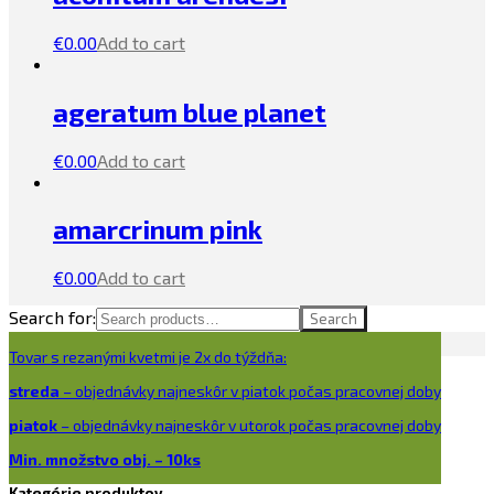
€
0.00
Add to cart
ageratum blue planet
€
0.00
Add to cart
amarcrinum pink
€
0.00
Add to cart
Search for:
Search
Tovar s rezanými kvetmi je 2x do týždňa:
streda
– objednávky najneskôr v piatok počas pracovnej doby
piatok
– objednávky najneskôr v utorok počas pracovnej doby
Min. množstvo obj. – 10ks
Kategórie produktov