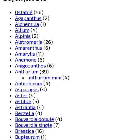
Ostatné
(46)
Agapanthus
(2)
Alchemilla
(1)
Allium
(4)
Alpinia
(2)
Alstromeria
(26)
Amaranthus
(6)
Amarylis
(11)
Anemone
(6)
Anigozanthos
(6)
Anthurium
(39)
anthurium mini
(4)
Antirrhinum
(4)
Asparagus
(4)
Aster
(4)
Astilbe
(5)
Astrantia
(4)
Berzelia
(4)
Bouvardia dobule
(4)
Bouvardia single
(7)
Brassica
(16)
Bupleurum
(1)