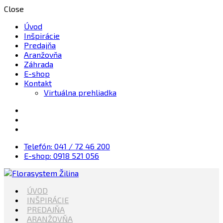
Close
Úvod
Inšpirácie
Predajňa
Aranžovňa
Záhrada
E-shop
Kontakt
Virtuálna prehliadka
Telefón: 041 / 72 46 200
E-shop: 0918 521 056
Kvety, Sviečky, dekorácie, Záhrada
ÚVOD
Florasystem Žilina
INŠPIRÁCIE
PREDAJŇA
ARANŽOVŇA