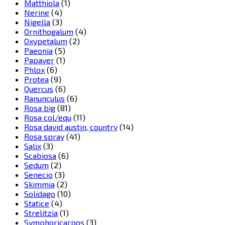
Matthiola
(1)
Nerine
(4)
Nigella
(3)
Ornithogalum
(4)
Oxypetalum
(2)
Paeonia
(5)
Papaver
(1)
Phlox
(6)
Protea
(9)
Quercus
(6)
Ranunculus
(6)
Rosa big
(81)
Rosa col/equ
(11)
Rosa david austin, country
(14)
Rosa spray
(41)
Salix
(3)
Scabiosa
(6)
Sedum
(2)
Senecio
(3)
Skimmia
(2)
Solidago
(10)
Statice
(4)
Strelitzia
(1)
Symphoricarpos
(3)