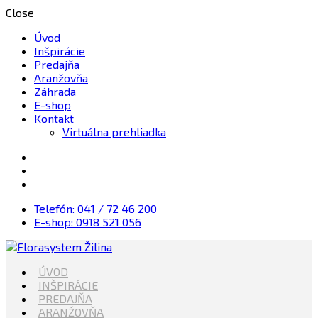
Close
Úvod
Inšpirácie
Predajňa
Aranžovňa
Záhrada
E-shop
Kontakt
Virtuálna prehliadka
Telefón: 041 / 72 46 200
E-shop: 0918 521 056
Kvety, Sviečky, dekorácie, Záhrada
ÚVOD
Florasystem Žilina
INŠPIRÁCIE
PREDAJŇA
ARANŽOVŇA