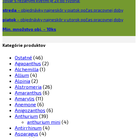
Tovar s rezanými kvetmi je 2x do týždňa:
streda
– objednávky najneskôr v piatok počas pracovnej doby
piatok
– objednávky najneskôr v utorok počas pracovnej doby
Min. množstvo obj. – 10ks
Kategórie produktov
Ostatné
(46)
Agapanthus
(2)
Alchemilla
(1)
Allium
(4)
Alpinia
(2)
Alstromeria
(26)
Amaranthus
(6)
Amarylis
(11)
Anemone
(6)
Anigozanthos
(6)
Anthurium
(39)
anthurium mini
(4)
Antirrhinum
(4)
Asparagus
(4)