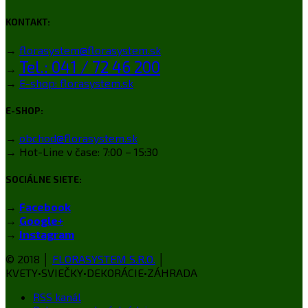
KONTAKT:
→
florasystem@florasystem.sk
Tel.: 041 / 72 46 200
→
→
E-shop: florasystem.sk
E-SHOP:
→
obchod@florasystem.sk
→ Hot-Line v čase: 7:00 – 15:30
SOCIÁLNE SIETE:
→
Facebook
→
Google+
→
Instagram
© 2018 │
FLORASYSTEM S.R.O.
│
KVETY•SVIEČKY•DEKORÁCIE•ZÁHRADA
RSS kanál