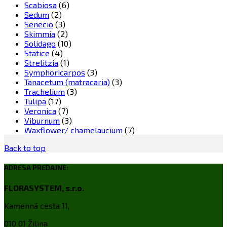
Scabiosa
(6)
Sedum
(2)
Senecio
(3)
Skimmia
(2)
Solidago
(10)
Statice
(4)
Strelitzia
(1)
Symphoricarpos
(3)
Tanacetum (matracaria)
(3)
Trachelium
(3)
Tulipa
(17)
Veronica
(7)
Viburnum
(3)
Waxflower/ chamelaucium
(7)
Back to top
ADRESA PREDAJNE:
FLORASYSTEM, s.r.o.
Kamenná cesta 11,
010 01 Žilina