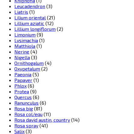
Kniphofia
(1)
Leucadendron
(3)
Liatris
(1)
Lilium oriental
(21)
Lillium aziatic
(12)
Lillium longiflorum
(2)
Limonium
(9)
Lysimachia
(1)
Matthiola
(1)
Nerine
(4)
Nigella
(3)
Ornithogalum
(4)
Oxypetalum
(2)
Paeonia
(5)
Papaver
(1)
Phlox
(6)
Protea
(9)
Quercus
(6)
Ranunculus
(6)
Rosa big
(81)
Rosa col/equ
(11)
Rosa david austin, country
(14)
Rosa spray
(41)
Salix
(3)