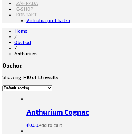
ZÁHRADA
E-SHOP
KONTAKT
Virtuálna prehliadka
Home
/
Obchod
/
Anthurium
Obchod
Showing 1–10 of 13 results
Anthurium Cognac
€
0.00
Add to cart