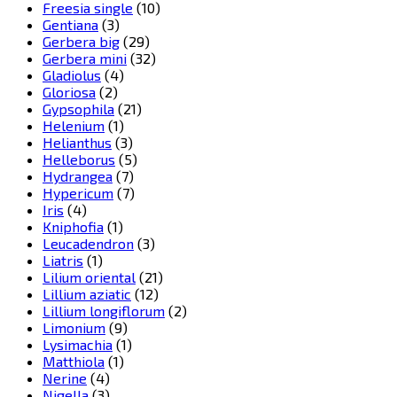
Freesia single
(10)
Gentiana
(3)
Gerbera big
(29)
Gerbera mini
(32)
Gladiolus
(4)
Gloriosa
(2)
Gypsophila
(21)
Helenium
(1)
Helianthus
(3)
Helleborus
(5)
Hydrangea
(7)
Hypericum
(7)
Iris
(4)
Kniphofia
(1)
Leucadendron
(3)
Liatris
(1)
Lilium oriental
(21)
Lillium aziatic
(12)
Lillium longiflorum
(2)
Limonium
(9)
Lysimachia
(1)
Matthiola
(1)
Nerine
(4)
Nigella
(3)