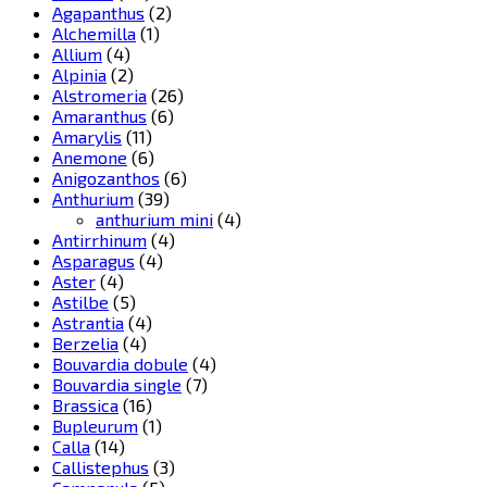
Agapanthus
(2)
Alchemilla
(1)
Allium
(4)
Alpinia
(2)
Alstromeria
(26)
Amaranthus
(6)
Amarylis
(11)
Anemone
(6)
Anigozanthos
(6)
Anthurium
(39)
anthurium mini
(4)
Antirrhinum
(4)
Asparagus
(4)
Aster
(4)
Astilbe
(5)
Astrantia
(4)
Berzelia
(4)
Bouvardia dobule
(4)
Bouvardia single
(7)
Brassica
(16)
Bupleurum
(1)
Calla
(14)
Callistephus
(3)