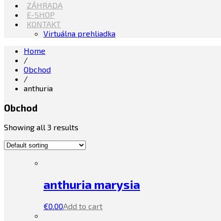
ZÁHRADA
E-SHOP
KONTAKT
Virtuálna prehliadka
Home
/
Obchod
/
anthuria
Obchod
Showing all 3 results
anthuria marysia
€
0.00
Add to cart