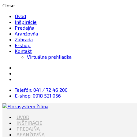
Close
Úvod
Inšpirácie
Predajňa
Aranžovňa
Záhrada
E-shop
Kontakt
Virtuálna prehliadka
Telefón: 041 / 72 46 200
E-shop: 0918 521 056
Kvety, Sviečky, dekorácie, Záhrada
ÚVOD
Florasystem Žilina
INŠPIRÁCIE
PREDAJŇA
ARANŽOVŇA