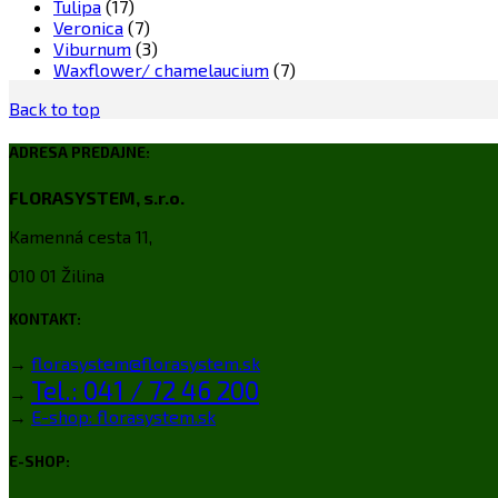
Tulipa
(17)
Veronica
(7)
Viburnum
(3)
Waxflower/ chamelaucium
(7)
Back to top
ADRESA PREDAJNE:
FLORASYSTEM, s.r.o.
Kamenná cesta 11,
010 01 Žilina
KONTAKT:
→
florasystem@florasystem.sk
Tel.: 041 / 72 46 200
→
→
E-shop: florasystem.sk
E-SHOP: