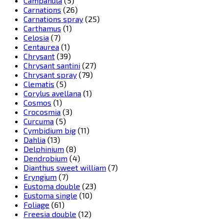
Campanula
(5)
Carnations
(26)
Carnations spray
(25)
Carthamus
(1)
Celosia
(7)
Centaurea
(1)
Chrysant
(39)
Chrysant santini
(27)
Chrysant spray
(79)
Clematis
(5)
Corylus avellana
(1)
Cosmos
(1)
Crocosmia
(3)
Curcuma
(5)
Cymbidium big
(11)
Dahlia
(13)
Delphinium
(8)
Dendrobium
(4)
Dianthus sweet william
(7)
Eryngium
(7)
Eustoma double
(23)
Eustoma single
(10)
Foliage
(61)
Freesia double
(12)