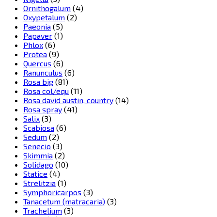
Ornithogalum
(4)
Oxypetalum
(2)
Paeonia
(5)
Papaver
(1)
Phlox
(6)
Protea
(9)
Quercus
(6)
Ranunculus
(6)
Rosa big
(81)
Rosa col/equ
(11)
Rosa david austin, country
(14)
Rosa spray
(41)
Salix
(3)
Scabiosa
(6)
Sedum
(2)
Senecio
(3)
Skimmia
(2)
Solidago
(10)
Statice
(4)
Strelitzia
(1)
Symphoricarpos
(3)
Tanacetum (matracaria)
(3)
Trachelium
(3)