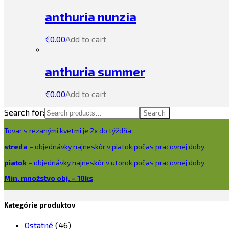
anthuria nunzia
€
0.00
Add to cart
anthuria summer
€
0.00
Add to cart
Search for:
Search
Tovar s rezanými kvetmi je 2x do týždňa:
streda
– objednávky najneskôr v piatok počas pracovnej doby
piatok
– objednávky najneskôr v utorok počas pracovnej doby
Min. množstvo obj. – 10ks
Kategórie produktov
Ostatné
(46)