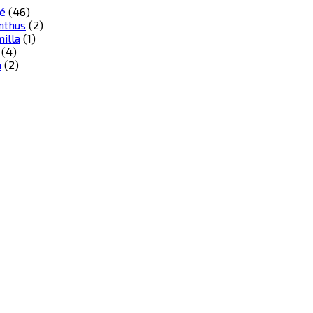
é
(46)
nthus
(2)
illa
(1)
(4)
a
(2)