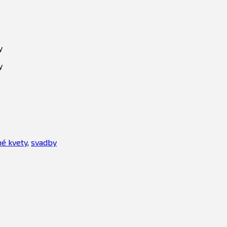
y
y
é kvety
,
svadby