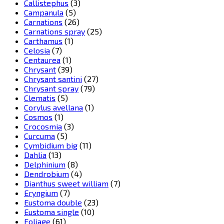
Callistephus
(3)
Campanula
(5)
Carnations
(26)
Carnations spray
(25)
Carthamus
(1)
Celosia
(7)
Centaurea
(1)
Chrysant
(39)
Chrysant santini
(27)
Chrysant spray
(79)
Clematis
(5)
Corylus avellana
(1)
Cosmos
(1)
Crocosmia
(3)
Curcuma
(5)
Cymbidium big
(11)
Dahlia
(13)
Delphinium
(8)
Dendrobium
(4)
Dianthus sweet william
(7)
Eryngium
(7)
Eustoma double
(23)
Eustoma single
(10)
Foliage
(61)