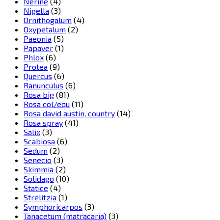
Nerine
(4)
Nigella
(3)
Ornithogalum
(4)
Oxypetalum
(2)
Paeonia
(5)
Papaver
(1)
Phlox
(6)
Protea
(9)
Quercus
(6)
Ranunculus
(6)
Rosa big
(81)
Rosa col/equ
(11)
Rosa david austin, country
(14)
Rosa spray
(41)
Salix
(3)
Scabiosa
(6)
Sedum
(2)
Senecio
(3)
Skimmia
(2)
Solidago
(10)
Statice
(4)
Strelitzia
(1)
Symphoricarpos
(3)
Tanacetum (matracaria)
(3)