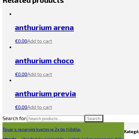
anthurium arena
€
0.00
Add to cart
anthurium choco
€
0.00
Add to cart
anthurium previa
€
0.00
Add to cart
Search for:
Search
Tovar s rezanými kvetmi je 2x do týždňa:
Kategó
streda
– objednávky najneskôr v piatok počas pracovnej doby