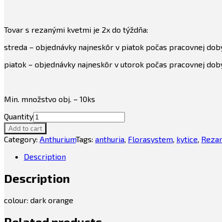
Tovar s rezanými kvetmi je 2x do týždňa:
streda – objednávky najneskôr v piatok počas pracovnej dob
piatok – objednávky najneskôr v utorok počas pracovnej dob
Min. množstvo obj. – 10ks
Quantity
Add to cart
Category:
Anthurium
Tags:
anthuria
,
Florasystem
,
kytice
,
Rezan
Description
Description
colour: dark orange
Related products