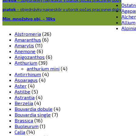
Ostatn
piatok
– objednávky najneskôr v utorok počas pracovnej doby
Agapa
Alchem
Min. množstvo obj. – 10ks
Allium
Alpini
Alstromeria
(26)
Amaranthus
(6)
Amarylis
(11)
Anemone
(6)
Anigozanthos
(6)
Anthurium
(39)
anthurium mini
(4)
Antirrhinum
(4)
Asparagus
(4)
Aster
(4)
Astilbe
(5)
Astrantia
(4)
Berzelia
(4)
Bouvardia dobule
(4)
Bouvardia single
(7)
Brassica
(16)
Bupleurum
(1)
Calla
(14)