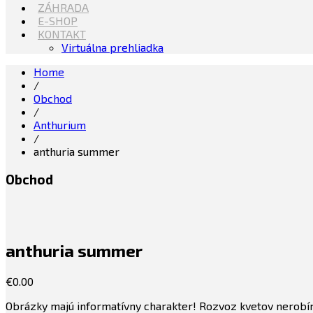
ZÁHRADA
E-SHOP
KONTAKT
Virtuálna prehliadka
Home
/
Obchod
/
Anthurium
/
anthuria summer
Obchod
anthuria summer
€
0.00
Obrázky majú informatívny charakter! Rozvoz kvetov nerobím