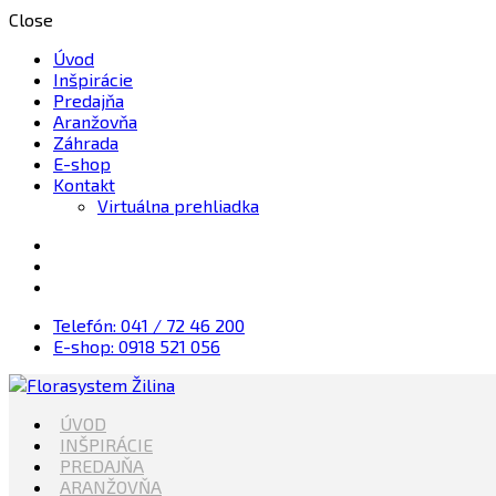
Close
Úvod
Inšpirácie
Predajňa
Aranžovňa
Záhrada
E-shop
Kontakt
Virtuálna prehliadka
Telefón: 041 / 72 46 200
E-shop: 0918 521 056
Kvety, Sviečky, dekorácie, Záhrada
ÚVOD
Florasystem Žilina
INŠPIRÁCIE
PREDAJŇA
ARANŽOVŇA