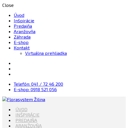
Close
Úvod
Inšpirácie
Predajňa
Aranžovňa
Záhrada
E-shop
Kontakt
Virtuálna prehliadka
Telefón: 041 / 72 46 200
E-shop: 0918 521 056
Kvety, Sviečky, dekorácie, Záhrada
ÚVOD
Florasystem Žilina
INŠPIRÁCIE
PREDAJŇA
ARANŽOVŇA