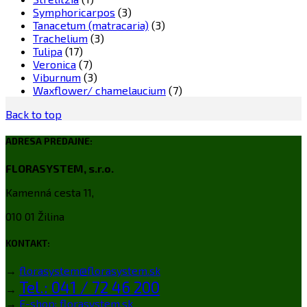
Symphoricarpos
(3)
Tanacetum (matracaria)
(3)
Trachelium
(3)
Tulipa
(17)
Veronica
(7)
Viburnum
(3)
Waxflower/ chamelaucium
(7)
Back to top
ADRESA PREDAJNE:
FLORASYSTEM, s.r.o.
Kamenná cesta 11,
010 01 Žilina
KONTAKT:
→
florasystem@florasystem.sk
Tel.: 041 / 72 46 200
→
→
E-shop: florasystem.sk