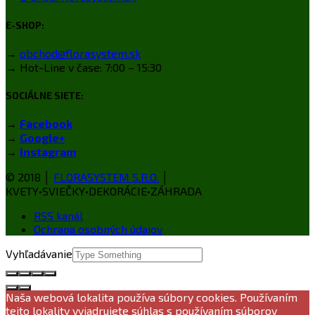
E-SHOP:
→
obchod@florasystem.sk
→ Hot-Line v čase: 7:00 – 15:30
SOCIÁLNE SIETE:
→
Facebook
→
Google+
→
Instagram
© 2018 │
FLORASYSTEM S.R.O.
│
KVETY•SVIEČKY•DEKORÁCIE•ZÁHRADA
RSS kanál
Ochrana osobných údajov
Vyhľadávanie
Naša webová lokalita používa súbory cookies. Používaním
tejto lokality vyjadrujete súhlas s používaním súborov