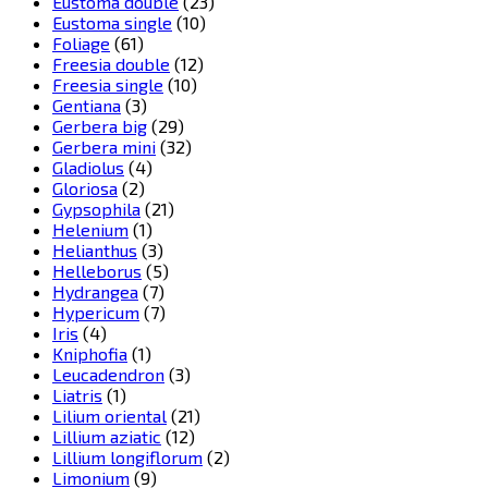
Eustoma double
(23)
Eustoma single
(10)
Foliage
(61)
Freesia double
(12)
Freesia single
(10)
Gentiana
(3)
Gerbera big
(29)
Gerbera mini
(32)
Gladiolus
(4)
Gloriosa
(2)
Gypsophila
(21)
Helenium
(1)
Helianthus
(3)
Helleborus
(5)
Hydrangea
(7)
Hypericum
(7)
Iris
(4)
Kniphofia
(1)
Leucadendron
(3)
Liatris
(1)
Lilium oriental
(21)
Lillium aziatic
(12)
Lillium longiflorum
(2)
Limonium
(9)