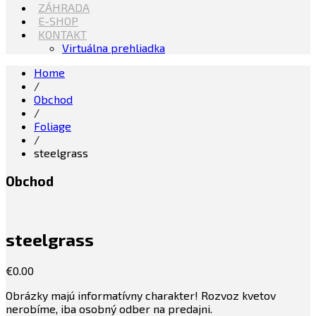
ZÁHRADA
E-SHOP
KONTAKT
Virtuálna prehliadka
Home
/
Obchod
/
Foliage
/
steelgrass
Obchod
steelgrass
€
0.00
Obrázky majú informatívny charakter! Rozvoz kvetov
nerobíme, iba osobný odber na predajni.