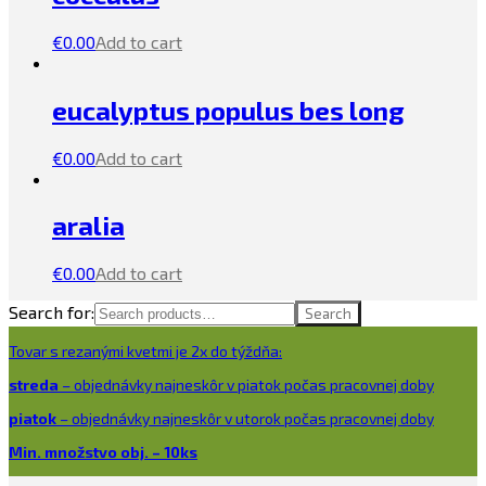
€
0.00
Add to cart
eucalyptus populus bes long
€
0.00
Add to cart
aralia
€
0.00
Add to cart
Search for:
Search
Tovar s rezanými kvetmi je 2x do týždňa:
streda
– objednávky najneskôr v piatok počas pracovnej doby
piatok
– objednávky najneskôr v utorok počas pracovnej doby
Min. množstvo obj. – 10ks