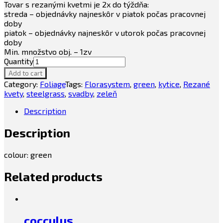
Tovar s rezanými kvetmi je 2x do týždňa:
streda – objednávky najneskôr v piatok počas pracovnej
doby
piatok – objednávky najneskôr v utorok počas pracovnej
doby
Min. množstvo obj. – 1zv
Quantity
Add to cart
Category:
Foliage
Tags:
Florasystem
,
green
,
kytice
,
Rezané
kvety
,
steelgrass
,
svadby
,
zeleň
Description
Description
colour: green
Related products
cocculus