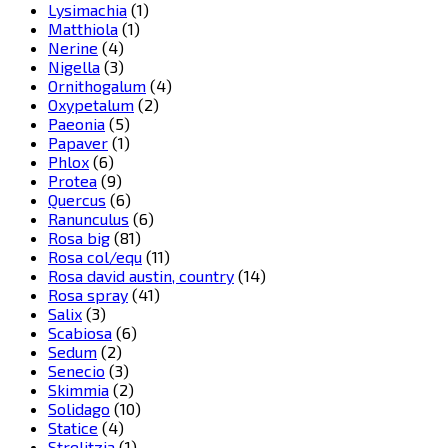
Lysimachia
(1)
Matthiola
(1)
Nerine
(4)
Nigella
(3)
Ornithogalum
(4)
Oxypetalum
(2)
Paeonia
(5)
Papaver
(1)
Phlox
(6)
Protea
(9)
Quercus
(6)
Ranunculus
(6)
Rosa big
(81)
Rosa col/equ
(11)
Rosa david austin, country
(14)
Rosa spray
(41)
Salix
(3)
Scabiosa
(6)
Sedum
(2)
Senecio
(3)
Skimmia
(2)
Solidago
(10)
Statice
(4)
Strelitzia
(1)