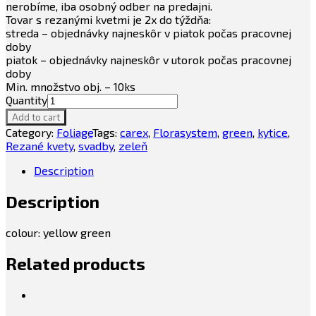
nerobíme, iba osobný odber na predajni.
Tovar s rezanými kvetmi je 2x do týždňa:
streda – objednávky najneskôr v piatok počas pracovnej
doby
piatok – objednávky najneskôr v utorok počas pracovnej
doby
Min. množstvo obj. – 10ks
Quantity
Add to cart
Category:
Foliage
Tags:
carex
,
Florasystem
,
green
,
kytice
,
Rezané kvety
,
svadby
,
zeleň
Description
Description
colour: yellow green
Related products