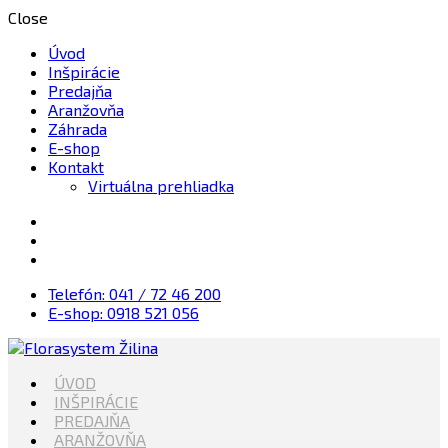
Close
Úvod
Inšpirácie
Predajňa
Aranžovňa
Záhrada
E-shop
Kontakt
Virtuálna prehliadka
Telefón: 041 / 72 46 200
E-shop: 0918 521 056
Kvety, Sviečky, dekorácie, Záhrada
ÚVOD
Florasystem Žilina
INŠPIRÁCIE
PREDAJŇA
ARANŽOVŇA