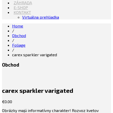
ZÁHRADA
E-SHOP
KONTAKT
Virtuálna prehliadka
Home
/
Obchod
/
Foliage
/
carex sparkler varigated
Obchod
carex sparkler varigated
€
0.00
Obrázky majú informatívny charakter! Rozvoz kvetov