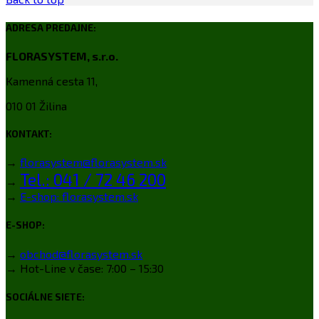
ADRESA PREDAJNE:
FLORASYSTEM, s.r.o.
Kamenná cesta 11,
010 01 Žilina
KONTAKT:
→
florasystem@florasystem.sk
Tel.: 041 / 72 46 200
→
→
E-shop: florasystem.sk
E-SHOP:
→
obchod@florasystem.sk
→ Hot-Line v čase: 7:00 – 15:30
SOCIÁLNE SIETE: