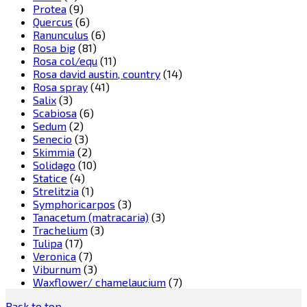
Protea
(9)
Quercus
(6)
Ranunculus
(6)
Rosa big
(81)
Rosa col/equ
(11)
Rosa david austin, country
(14)
Rosa spray
(41)
Salix
(3)
Scabiosa
(6)
Sedum
(2)
Senecio
(3)
Skimmia
(2)
Solidago
(10)
Statice
(4)
Strelitzia
(1)
Symphoricarpos
(3)
Tanacetum (matracaria)
(3)
Trachelium
(3)
Tulipa
(17)
Veronica
(7)
Viburnum
(3)
Waxflower/ chamelaucium
(7)
Back to top