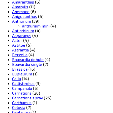
Amaranthus
(6)
Amarylis
(11)
Anemone
(6)
Anigozanthos
(6)
Anthurium
(39)
anthurium mini
(4)
Antirrhinum
(4)
Asparagus
(4)
Aster
(4)
Astilbe
(5)
Astrantia
(4)
Berzelia
(4)
Bouvardia dobule
(4)
Bouvardia single
(7)
Brassica
(16)
Bupleurum
(1)
Calla
(14)
Callistephus
(3)
Campanula
(5)
Carnations
(26)
Carnations spray
(25)
Carthamus
(1)
Celosia
(7)
Centaurea
(1)