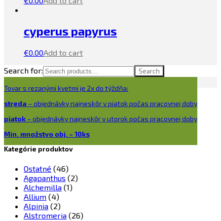
€
0.00
Add to cart
cyperus papyrus
€
0.00
Add to cart
Search for:
Search
Tovar s rezanými kvetmi je 2x do týždňa:
streda
– objednávky najneskôr v piatok počas pracovnej doby
piatok
– objednávky najneskôr v utorok počas pracovnej doby
Min. množstvo obj. – 10ks
Kategórie produktov
Ostatné
(46)
Agapanthus
(2)
Alchemilla
(1)
Allium
(4)
Alpinia
(2)
Alstromeria
(26)