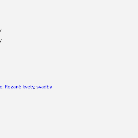
y
y
ce
,
Rezané kvety
,
svadby