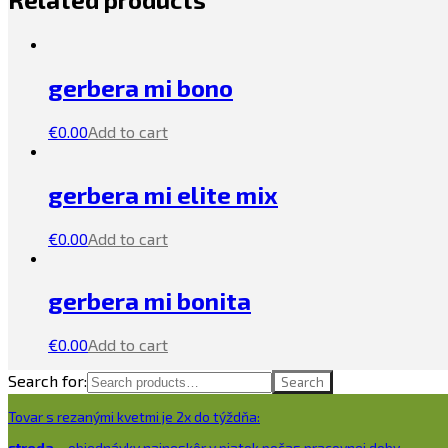
gerbera mi bono
€
0.00
Add to cart
gerbera mi elite mix
€
0.00
Add to cart
gerbera mi bonita
€
0.00
Add to cart
Search for:
Search
Tovar s rezanými kvetmi je 2x do týždňa:
streda
– objednávky najneskôr v piatok počas pracovnej doby