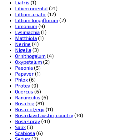
Liatris
(1)
Lilium oriental
(21)
Lillium aziatic
(12)
Lillium longiflorum
(2)
Limonium
(9)
Lysimachia
(1)
Matthiola
(1)
Nerine
(4)
Nigella
(3)
Ornithogalum
(4)
Oxypetalum
(2)
Paeonia
(5)
Papaver
(1)
Phlox
(6)
Protea
(9)
Quercus
(6)
Ranunculus
(6)
Rosa big
(81)
Rosa col/equ
(11)
Rosa david austin, country
(14)
Rosa spray
(41)
Salix
(3)
Scabiosa
(6)
Sedum
(2)