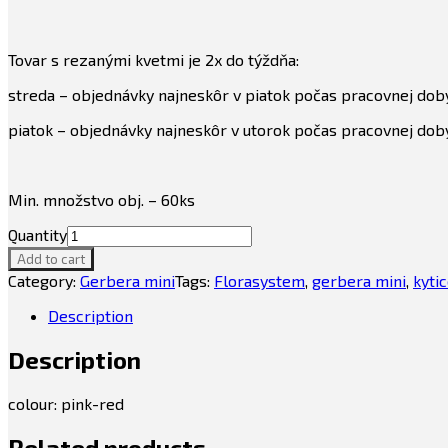
Tovar s rezanými kvetmi je 2x do týždňa:
streda – objednávky najneskôr v piatok počas pracovnej dob
piatok – objednávky najneskôr v utorok počas pracovnej dob
Min. množstvo obj. – 60ks
Quantity
Add to cart
Category:
Gerbera mini
Tags:
Florasystem
,
gerbera mini
,
kyti
Description
Description
colour: pink-red
Related products