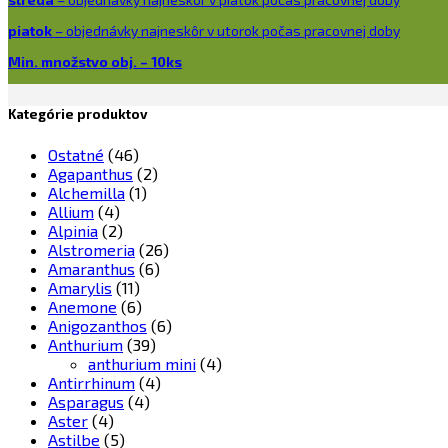
piatok
– objednávky najneskôr v utorok počas pracovnej doby
Min. množstvo obj. – 10ks
Kategórie produktov
Ostatné
(46)
Agapanthus
(2)
Alchemilla
(1)
Allium
(4)
Alpinia
(2)
Alstromeria
(26)
Amaranthus
(6)
Amarylis
(11)
Anemone
(6)
Anigozanthos
(6)
Anthurium
(39)
anthurium mini
(4)
Antirrhinum
(4)
Asparagus
(4)
Aster
(4)
Astilbe
(5)