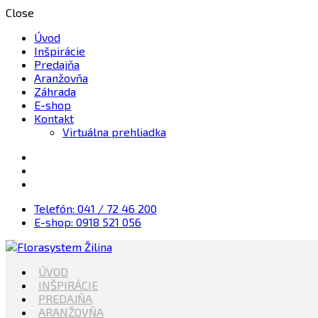
Close
Úvod
Inšpirácie
Predajňa
Aranžovňa
Záhrada
E-shop
Kontakt
Virtuálna prehliadka
Telefón: 041 / 72 46 200
E-shop: 0918 521 056
Kvety, Sviečky, dekorácie, Záhrada
ÚVOD
Florasystem Žilina
INŠPIRÁCIE
PREDAJŇA
ARANŽOVŇA