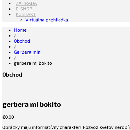
ZÁHRADA
E-SHOP
KONTAKT
Virtuálna prehliadka
Home
/
Obchod
/
Gerbera mini
/
gerbera mi bokito
Obchod
gerbera mi bokito
€
0.00
Obrázky majú informatívny charakter! Rozvoz kvetov nerobím