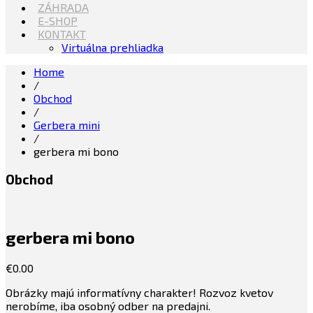
ZÁHRADA
E-SHOP
KONTAKT
Virtuálna prehliadka
Home
/
Obchod
/
Gerbera mini
/
gerbera mi bono
Obchod
gerbera mi bono
€
0.00
Obrázky majú informatívny charakter! Rozvoz kvetov
nerobíme, iba osobný odber na predajni.