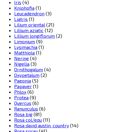
Iris
(4)
Kniphofia
(1)
Leucadendron
(3)
Liatris
(1)
Lilium oriental
(21)
Lillium aziatic
(12)
Lillium longiflorum
(2)
Limonium
(9)
Lysimachia
(1)
Matthiola
(1)
Nerine
(4)
Nigella
(3)
Ornithogalum
(4)
Oxypetalum
(2)
Paeonia
(5)
Papaver
(1)
Phlox
(6)
Protea
(9)
Quercus
(6)
Ranunculus
(6)
Rosa big
(81)
Rosa col/equ
(11)
Rosa david austin, country
(14)
Rosa spray
(41)