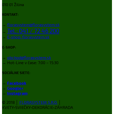
010 01 Žilina
KONTAKT:
→
florasystem@florasystem.sk
Tel.: 041 / 72 46 200
→
→
E-shop: florasystem.sk
E-SHOP:
→
obchod@florasystem.sk
→ Hot-Line v čase: 7:00 – 15:30
SOCIÁLNE SIETE:
→
Facebook
→
Google+
→
Instagram
© 2018 │
FLORASYSTEM S.R.O.
│
KVETY•SVIEČKY•DEKORÁCIE•ZÁHRADA