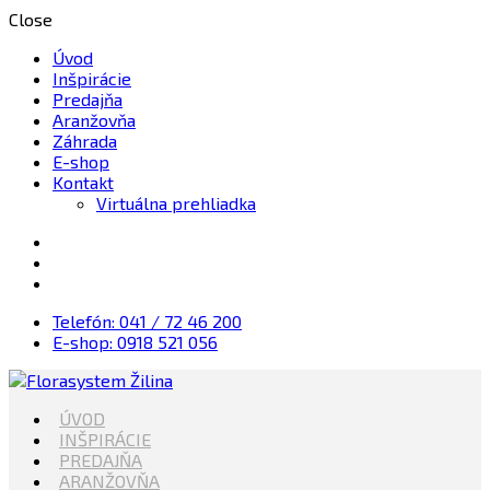
Close
Úvod
Inšpirácie
Predajňa
Aranžovňa
Záhrada
E-shop
Kontakt
Virtuálna prehliadka
Telefón: 041 / 72 46 200
E-shop: 0918 521 056
Kvety, Sviečky, dekorácie, Záhrada
ÚVOD
Florasystem Žilina
INŠPIRÁCIE
PREDAJŇA
ARANŽOVŇA