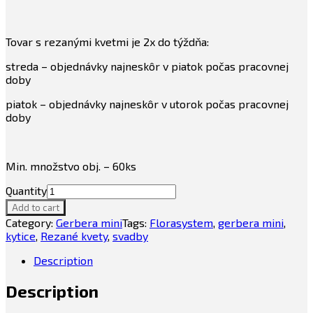
Tovar s rezanými kvetmi je 2x do týždňa:
streda – objednávky najneskôr v piatok počas pracovnej
doby
piatok – objednávky najneskôr v utorok počas pracovnej
doby
Min. množstvo obj. – 60ks
Quantity
Add to cart
Category:
Gerbera mini
Tags:
Florasystem
,
gerbera mini
,
kytice
,
Rezané kvety
,
svadby
Description
Description