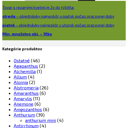
Tovar s rezanými kvetmi je 2x do týždňa:
streda
– objednávky najneskôr v piatok počas pracovnej doby
piatok
– objednávky najneskôr v utorok počas pracovnej doby
Min. množstvo obj. – 10ks
Kategórie produktov
Ostatné
(46)
Agapanthus
(2)
Alchemilla
(1)
Allium
(4)
Alpinia
(2)
Alstromeria
(26)
Amaranthus
(6)
Amarylis
(11)
Anemone
(6)
Anigozanthos
(6)
Anthurium
(39)
anthurium mini
(4)
Antirrhinum
(4)