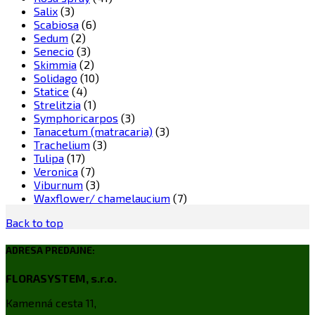
Salix
(3)
Scabiosa
(6)
Sedum
(2)
Senecio
(3)
Skimmia
(2)
Solidago
(10)
Statice
(4)
Strelitzia
(1)
Symphoricarpos
(3)
Tanacetum (matracaria)
(3)
Trachelium
(3)
Tulipa
(17)
Veronica
(7)
Viburnum
(3)
Waxflower/ chamelaucium
(7)
Back to top
ADRESA PREDAJNE:
FLORASYSTEM, s.r.o.
Kamenná cesta 11,