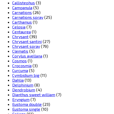
Callistephus
(3)
Campanula
(5)
Carnations
(26)
Carnations spray
(25)
Carthamus
(1)
Celosia
(7)
Centaurea
(1)
Chrysant
(39)
Chrysant santini
(27)
Chrysant spray
(79)
Clematis
(5)
Corylus avellana
(1)
Cosmos
(1)
Crocosmia
(3)
Curcuma
(5)
Cymbidium big
(11)
Dahlia
(13)
Delphinium
(8)
Dendrobium
(4)
Dianthus sweet william
(7)
Eryngium
(7)
Eustoma double
(23)
Eustoma single
(10)
Foliage
(61)