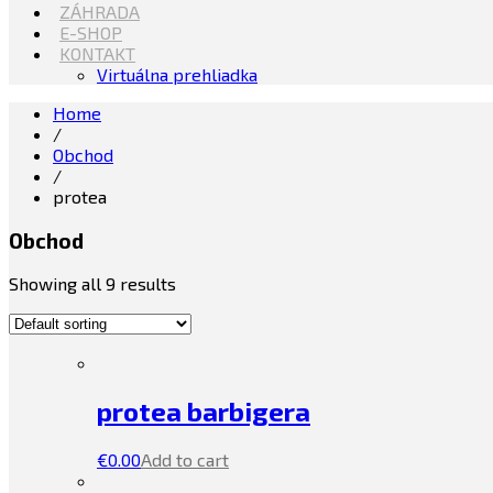
ZÁHRADA
E-SHOP
KONTAKT
Virtuálna prehliadka
Home
/
Obchod
/
protea
Obchod
Showing all 9 results
protea barbigera
€
0.00
Add to cart