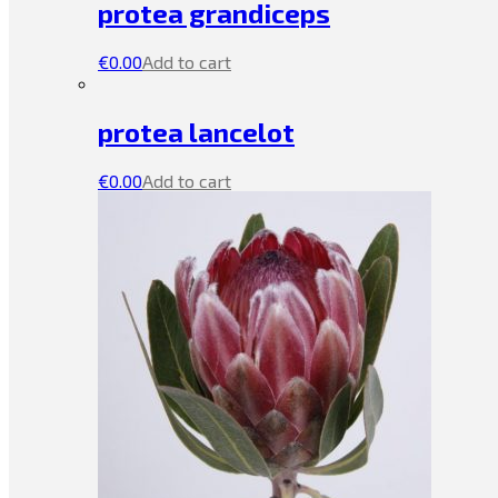
protea grandiceps
€
0.00
Add to cart
protea lancelot
€
0.00
Add to cart