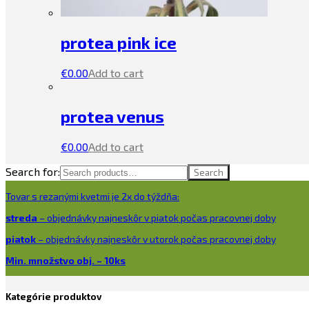
protea pink ice
€
0.00
Add to cart
protea venus
€
0.00
Add to cart
Search for:
Search
Tovar s rezanými kvetmi je 2x do týždňa:
streda
– objednávky najneskôr v piatok počas pracovnej doby
piatok
– objednávky najneskôr v utorok počas pracovnej doby
Min. množstvo obj. – 10ks
Kategórie produktov