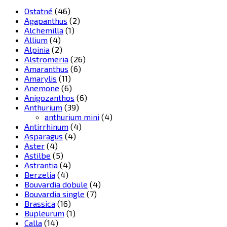
Ostatné
(46)
Agapanthus
(2)
Alchemilla
(1)
Allium
(4)
Alpinia
(2)
Alstromeria
(26)
Amaranthus
(6)
Amarylis
(11)
Anemone
(6)
Anigozanthos
(6)
Anthurium
(39)
anthurium mini
(4)
Antirrhinum
(4)
Asparagus
(4)
Aster
(4)
Astilbe
(5)
Astrantia
(4)
Berzelia
(4)
Bouvardia dobule
(4)
Bouvardia single
(7)
Brassica
(16)
Bupleurum
(1)
Calla
(14)