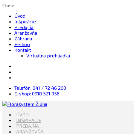
Close
Úvod
Inšpirácie
Predajňa
Aranžovňa
Záhrada
E-shop
Kontakt
Virtuálna prehliadka
Telefón: 041 / 72 46 200
E-shop: 0918 521 056
Kvety, Sviečky, dekorácie, Záhrada
ÚVOD
Florasystem Žilina
INŠPIRÁCIE
PREDAJŇA
ARANŽOVŇA