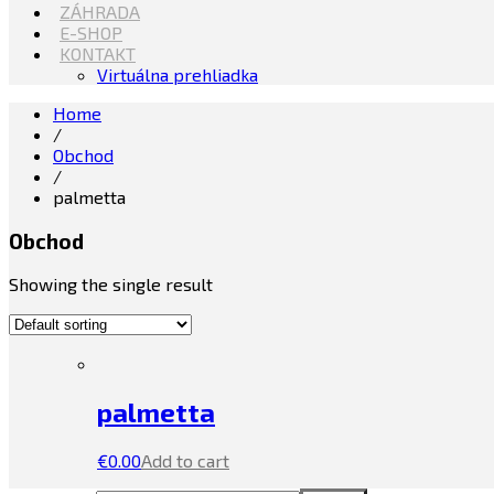
ZÁHRADA
E-SHOP
KONTAKT
Virtuálna prehliadka
Home
/
Obchod
/
palmetta
Obchod
Showing the single result
palmetta
€
0.00
Add to cart