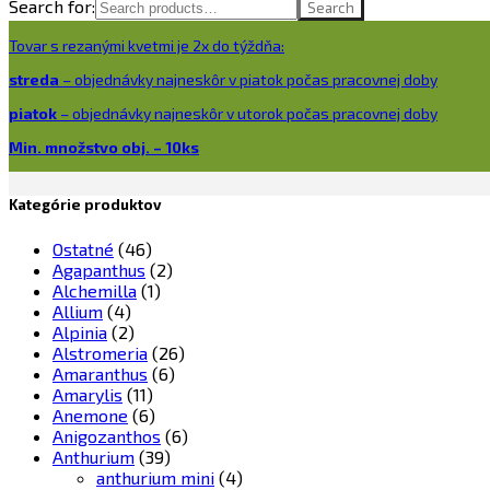
Search for:
Search
Tovar s rezanými kvetmi je 2x do týždňa:
streda
– objednávky najneskôr v piatok počas pracovnej doby
piatok
– objednávky najneskôr v utorok počas pracovnej doby
Min. množstvo obj. – 10ks
Kategórie produktov
Ostatné
(46)
Agapanthus
(2)
Alchemilla
(1)
Allium
(4)
Alpinia
(2)
Alstromeria
(26)
Amaranthus
(6)
Amarylis
(11)
Anemone
(6)
Anigozanthos
(6)
Anthurium
(39)
anthurium mini
(4)