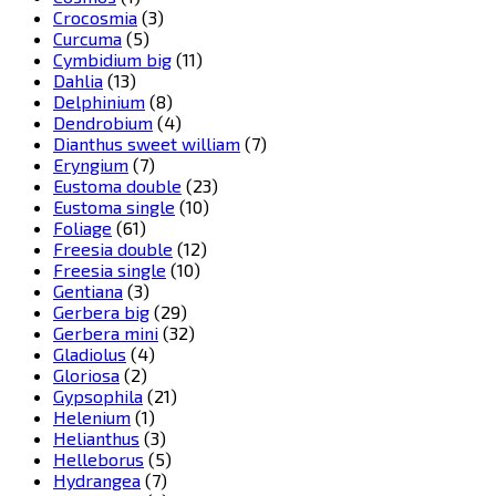
Crocosmia
(3)
Curcuma
(5)
Cymbidium big
(11)
Dahlia
(13)
Delphinium
(8)
Dendrobium
(4)
Dianthus sweet william
(7)
Eryngium
(7)
Eustoma double
(23)
Eustoma single
(10)
Foliage
(61)
Freesia double
(12)
Freesia single
(10)
Gentiana
(3)
Gerbera big
(29)
Gerbera mini
(32)
Gladiolus
(4)
Gloriosa
(2)
Gypsophila
(21)
Helenium
(1)
Helianthus
(3)
Helleborus
(5)
Hydrangea
(7)