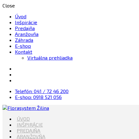
Close
Úvod
Inšpirácie
Predajňa
Aranžovňa
Záhrada
E-shop
Kontakt
Virtuálna prehliadka
Telefón: 041 / 72 46 200
E-shop: 0918 521 056
Kvety, Sviečky, dekorácie, Záhrada
ÚVOD
Florasystem Žilina
INŠPIRÁCIE
PREDAJŇA
ARANŽOVŇA