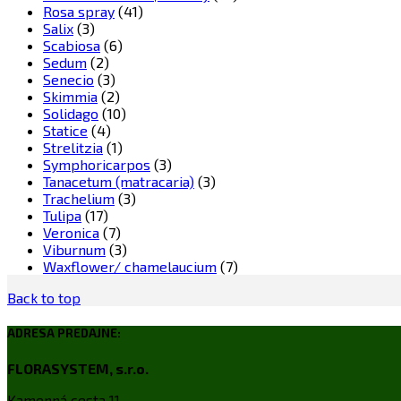
Rosa spray
(41)
Salix
(3)
Scabiosa
(6)
Sedum
(2)
Senecio
(3)
Skimmia
(2)
Solidago
(10)
Statice
(4)
Strelitzia
(1)
Symphoricarpos
(3)
Tanacetum (matracaria)
(3)
Trachelium
(3)
Tulipa
(17)
Veronica
(7)
Viburnum
(3)
Waxflower/ chamelaucium
(7)
Back to top
ADRESA PREDAJNE:
FLORASYSTEM, s.r.o.
Kamenná cesta 11,