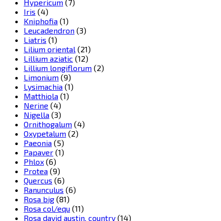
Hypericum
(7)
Iris
(4)
Kniphofia
(1)
Leucadendron
(3)
Liatris
(1)
Lilium oriental
(21)
Lillium aziatic
(12)
Lillium longiflorum
(2)
Limonium
(9)
Lysimachia
(1)
Matthiola
(1)
Nerine
(4)
Nigella
(3)
Ornithogalum
(4)
Oxypetalum
(2)
Paeonia
(5)
Papaver
(1)
Phlox
(6)
Protea
(9)
Quercus
(6)
Ranunculus
(6)
Rosa big
(81)
Rosa col/equ
(11)
Rosa david austin, country
(14)