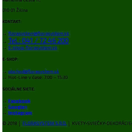
010 01 Žilina
KONTAKT:
→
florasystem@florasystem.sk
Tel.: 041 / 72 46 200
→
→
E-shop: florasystem.sk
E-SHOP:
→
obchod@florasystem.sk
→ Hot-Line v čase: 7:00 – 15:30
SOCIÁLNE SIETE:
→
Facebook
→
Google+
→
Instagram
© 2018 │
FLORASYSTEM S.R.O.
│ KVETY•SVIEČKY•DEKORÁCI