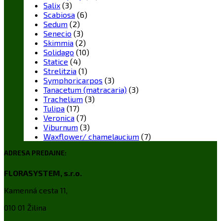
Salix
(3)
Scabiosa
(6)
Sedum
(2)
Senecio
(3)
Skimmia
(2)
Solidago
(10)
Statice
(4)
Strelitzia
(1)
Symphoricarpos
(3)
Tanacetum (matracaria)
(3)
Trachelium
(3)
Tulipa
(17)
Veronica
(7)
Viburnum
(3)
Waxflower/ chamelaucium
(7)
ADRESA PREDAJNE:
FLORASYSTEM, s.r.o.
Kamenná cesta 11,
010 01 Žilina