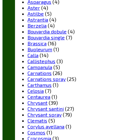
Asparagus
(4)
Aster
(4)
Astilbe
(5)
Astrantia
(4)
Berzelia
(4)
Bouvardia dobule
(4)
Bouvardia single
(7)
Brassica
(16)
Bupleurum
(1)
Calla
(14)
Callistephus
(3)
Campanula
(5)
Carnations
(26)
Carnations spray
(25)
Carthamus
(1)
Celosia
(7)
Centaurea
(1)
Chrysant
(39)
Chrysant santini
(27)
Chrysant spray
(79)
Clematis
(5)
Corylus avellana
(1)
Cosmos
(1)
Crocosmia
(3)