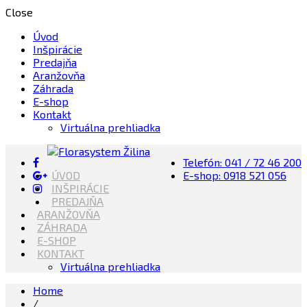
Close
Úvod
Inšpirácie
Predajňa
Aranžovňa
Záhrada
E-shop
Kontakt
Virtuálna prehliadka
Telefón: 041 / 72 46 200
Kvety, Sviečky, dekorácie, Záhrada
ÚVOD
E-shop: 0918 521 056
Florasystem Žilina
INŠPIRÁCIE
PREDAJŇA
ARANŽOVŇA
ZÁHRADA
E-SHOP
KONTAKT
Virtuálna prehliadka
Home
/