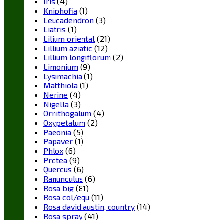
Iris
(4)
Kniphofia
(1)
Leucadendron
(3)
Liatris
(1)
Lilium oriental
(21)
Lillium aziatic
(12)
Lillium longiflorum
(2)
Limonium
(9)
Lysimachia
(1)
Matthiola
(1)
Nerine
(4)
Nigella
(3)
Ornithogalum
(4)
Oxypetalum
(2)
Paeonia
(5)
Papaver
(1)
Phlox
(6)
Protea
(9)
Quercus
(6)
Ranunculus
(6)
Rosa big
(81)
Rosa col/equ
(11)
Rosa david austin, country
(14)
Rosa spray
(41)