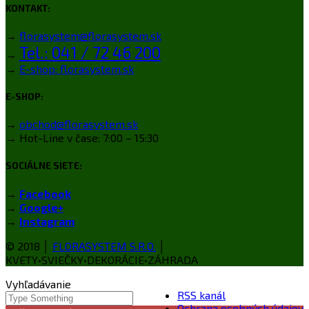
KONTAKT:
→
florasystem@florasystem.sk
Tel.: 041 / 72 46 200
→
→
E-shop: florasystem.sk
E-SHOP:
→
obchod@florasystem.sk
→ Hot-Line v čase: 7:00 – 15:30
SOCIÁLNE SIETE:
→
Facebook
→
Google+
→
Instagram
© 2018 │
FLORASYSTEM S.R.O.
│
KVETY•SVIEČKY•DEKORÁCIE•ZÁHRADA
Vyhľadávanie
RSS kanál
Ochrana osobných údajov