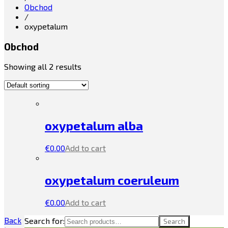
Obchod
/
oxypetalum
Obchod
Showing all 2 results
oxypetalum alba
€
0.00
Add to cart
oxypetalum coeruleum
€
0.00
Add to cart
Back
Search for:
Search