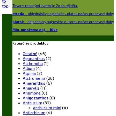
to
top
Tovar s rezanými kvetmi je 2x do týždňa:
streda
– objednávky najneskôr v piatok počas pracovnej doby
piatok
– objednávky najneskôr v utorok počas pracovnej doby
Min. množstvo obj. – 10ks
Kategórie produktov
Ostatné
(46)
Agapanthus
(2)
Alchemilla
(1)
Allium
(4)
Alpinia
(2)
Alstromeria
(26)
Amaranthus
(6)
Amarylis
(11)
Anemone
(6)
Anigozanthos
(6)
Anthurium
(39)
anthurium mini
(4)
Antirrhinum
(4)