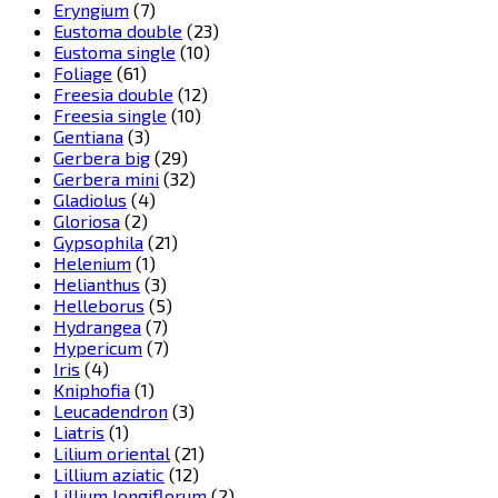
Eryngium
(7)
Eustoma double
(23)
Eustoma single
(10)
Foliage
(61)
Freesia double
(12)
Freesia single
(10)
Gentiana
(3)
Gerbera big
(29)
Gerbera mini
(32)
Gladiolus
(4)
Gloriosa
(2)
Gypsophila
(21)
Helenium
(1)
Helianthus
(3)
Helleborus
(5)
Hydrangea
(7)
Hypericum
(7)
Iris
(4)
Kniphofia
(1)
Leucadendron
(3)
Liatris
(1)
Lilium oriental
(21)
Lillium aziatic
(12)
Lillium longiflorum
(2)