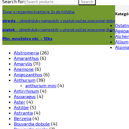
Search for:
Search
Tovar s rezanými kvetmi je 2x do týždňa:
Kategó
streda
– objednávky najneskôr v piatok počas pracovnej doby
Ostatn
piatok
– objednávky najneskôr v utorok počas pracovnej doby
Agapa
Alchem
Min. množstvo obj. – 10ks
Allium
Alpini
Alstromeria
(26)
Amaranthus
(6)
Amarylis
(11)
Anemone
(6)
Anigozanthos
(6)
Anthurium
(39)
anthurium mini
(4)
Antirrhinum
(4)
Asparagus
(4)
Aster
(4)
Astilbe
(5)
Astrantia
(4)
Berzelia
(4)
Bouvardia dobule
(4)