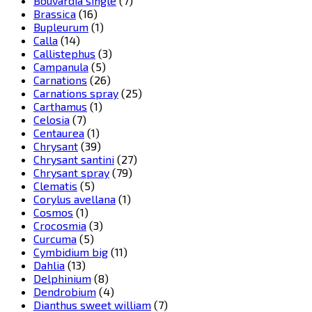
Bouvardia single
(7)
Brassica
(16)
Bupleurum
(1)
Calla
(14)
Callistephus
(3)
Campanula
(5)
Carnations
(26)
Carnations spray
(25)
Carthamus
(1)
Celosia
(7)
Centaurea
(1)
Chrysant
(39)
Chrysant santini
(27)
Chrysant spray
(79)
Clematis
(5)
Corylus avellana
(1)
Cosmos
(1)
Crocosmia
(3)
Curcuma
(5)
Cymbidium big
(11)
Dahlia
(13)
Delphinium
(8)
Dendrobium
(4)
Dianthus sweet william
(7)