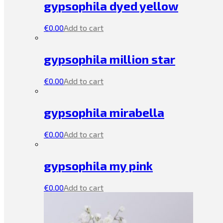
gypsophila dyed yellow
€
0.00
Add to cart
gypsophila million star
€
0.00
Add to cart
gypsophila mirabella
€
0.00
Add to cart
gypsophila my pink
€
0.00
Add to cart