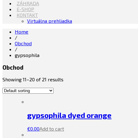
ZÁHRADA
E-SHOP
KONTAKT
Virtuálna prehliadka
Home
/
Obchod
/
gypsophila
Obchod
Showing 11–20 of 21 results
gypsophila dyed orange
€
0.00
Add to cart