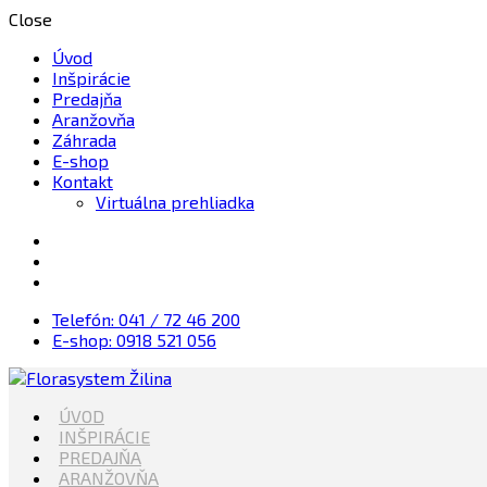
Close
Úvod
Inšpirácie
Predajňa
Aranžovňa
Záhrada
E-shop
Kontakt
Virtuálna prehliadka
Telefón: 041 / 72 46 200
E-shop: 0918 521 056
Kvety, Sviečky, dekorácie, Záhrada
ÚVOD
Florasystem Žilina
INŠPIRÁCIE
PREDAJŇA
ARANŽOVŇA