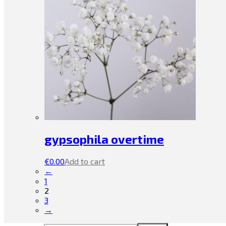
gypsophila overtime
€
0.00
Add to cart
←
1
2
3
→