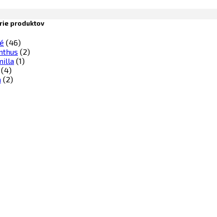
rie produktov
é
(46)
nthus
(2)
illa
(1)
(4)
a
(2)