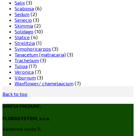
Salix
(3)
Scabiosa
(6)
Sedum
(2)
Senecio
(3)
Skimmia
(2)
Solidago
(10)
Statice
(4)
Strelitzia
(1)
Symphoricarpos
(3)
Tanacetum (matracaria)
(3)
Trachelium
(3)
Tulipa
(17)
Veronica
(7)
Viburnum
(3)
Waxflower/ chamelaucium
(7)
Back to top
ADRESA PREDAJNE:
FLORASYSTEM, s.r.o.
Kamenná cesta 11,