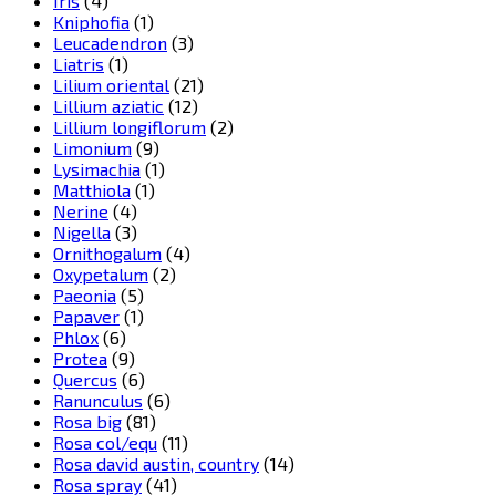
Iris
(4)
Kniphofia
(1)
Leucadendron
(3)
Liatris
(1)
Lilium oriental
(21)
Lillium aziatic
(12)
Lillium longiflorum
(2)
Limonium
(9)
Lysimachia
(1)
Matthiola
(1)
Nerine
(4)
Nigella
(3)
Ornithogalum
(4)
Oxypetalum
(2)
Paeonia
(5)
Papaver
(1)
Phlox
(6)
Protea
(9)
Quercus
(6)
Ranunculus
(6)
Rosa big
(81)
Rosa col/equ
(11)
Rosa david austin, country
(14)
Rosa spray
(41)