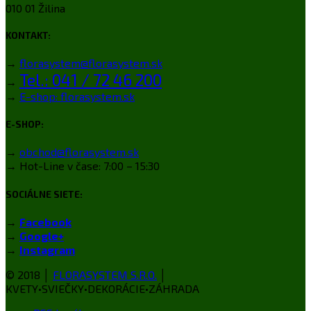
010 01 Žilina
KONTAKT:
→
florasystem@florasystem.sk
Tel.: 041 / 72 46 200
→
→
E-shop: florasystem.sk
E-SHOP:
→
obchod@florasystem.sk
→ Hot-Line v čase: 7:00 – 15:30
SOCIÁLNE SIETE:
→
Facebook
→
Google+
→
Instagram
© 2018 │
FLORASYSTEM S.R.O.
│
KVETY•SVIEČKY•DEKORÁCIE•ZÁHRADA