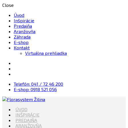
Close
Úvod
Inšpirácie
Predajňa
Aranžovňa
Záhrada
E-shop
Kontakt
Virtuálna prehliadka
Telefón: 041 / 72 46 200
E-shop: 0918 521 056
Kvety, Sviečky, dekorácie, Záhrada
ÚVOD
Florasystem Žilina
INŠPIRÁCIE
PREDAJŇA
ARANŽOVŇA