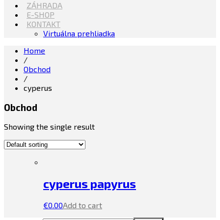
ZÁHRADA
E-SHOP
KONTAKT
Virtuálna prehliadka
Home
/
Obchod
/
cyperus
Obchod
Showing the single result
cyperus papyrus
€
0.00
Add to cart