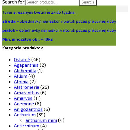
Search for:
Search
Tovar s rezanými kvetmi je 2x do týždňa:
streda
– objednávky najneskôr v piatok počas pracovnej doby
piatok
– objednávky najneskôr v utorok počas pracovnej doby
Min. množstvo obj. – 10ks
Kategórie produktov
Ostatné
(46)
Agapanthus
(2)
Alchemilla
(1)
Allium
(4)
Alpinia
(2)
Alstromeria
(26)
Amaranthus
(6)
Amarylis
(11)
Anemone
(6)
Anigozanthos
(6)
Anthurium
(39)
anthurium mini
(4)
Antirrhinum
(4)