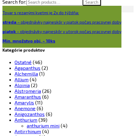
Search for:
Search
Tovar s rezanými kvetmi je 2x do týždňa:
streda
– objednávky najneskôr v piatok počas pracovnej doby
piatok
– objednávky najneskôr v utorok počas pracovnej doby
Min. množstvo obj. – 10ks
Kategórie produktov
Ostatné
(46)
Agapanthus
(2)
Alchemilla
(1)
Allium
(4)
Alpinia
(2)
Alstromeria
(26)
Amaranthus
(6)
Amarylis
(11)
Anemone
(6)
Anigozanthos
(6)
Anthurium
(39)
anthurium mini
(4)
Antirrhinum
(4)