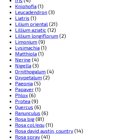
Iris
(4)
Kniphofia
(1)
Leucadendron
(3)
Liatris
(1)
Lilium oriental
(21)
Lillium aziatic
(12)
Lillium longiflorum
(2)
Limonium
(9)
Lysimachia
(1)
Matthiola
(1)
Nerine
(4)
Nigella
(3)
Ornithogalum
(4)
Oxypetalum
(2)
Paeonia
(5)
Papaver
(1)
Phlox
(6)
Protea
(9)
Quercus
(6)
Ranunculus
(6)
Rosa big
(81)
Rosa col/equ
(11)
Rosa david austin, country
(14)
Rosa spray
(41)