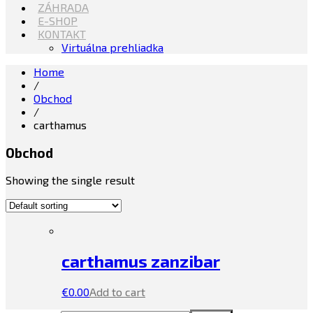
ZÁHRADA
E-SHOP
KONTAKT
Virtuálna prehliadka
Home
/
Obchod
/
carthamus
Obchod
Showing the single result
carthamus zanzibar
€
0.00
Add to cart