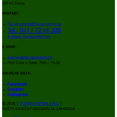
010 01 Žilina
KONTAKT:
→
florasystem@florasystem.sk
Tel.: 041 / 72 46 200
→
→
E-shop: florasystem.sk
E-SHOP:
→
obchod@florasystem.sk
→ Hot-Line v čase: 7:00 – 15:30
SOCIÁLNE SIETE:
→
Facebook
→
Google+
→
Instagram
© 2018 │
FLORASYSTEM S.R.O.
│
KVETY•SVIEČKY•DEKORÁCIE•ZÁHRADA