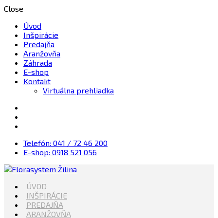
Close
Úvod
Inšpirácie
Predajňa
Aranžovňa
Záhrada
E-shop
Kontakt
Virtuálna prehliadka
Telefón: 041 / 72 46 200
E-shop: 0918 521 056
Kvety, Sviečky, dekorácie, Záhrada
ÚVOD
Florasystem Žilina
INŠPIRÁCIE
PREDAJŇA
ARANŽOVŇA