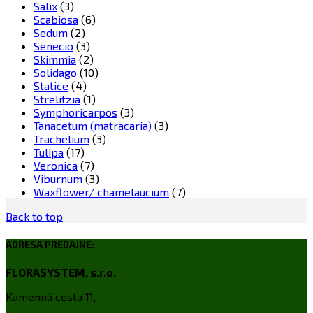
Salix
(3)
Scabiosa
(6)
Sedum
(2)
Senecio
(3)
Skimmia
(2)
Solidago
(10)
Statice
(4)
Strelitzia
(1)
Symphoricarpos
(3)
Tanacetum (matracaria)
(3)
Trachelium
(3)
Tulipa
(17)
Veronica
(7)
Viburnum
(3)
Waxflower/ chamelaucium
(7)
Back to top
ADRESA PREDAJNE:
FLORASYSTEM, s.r.o.
Kamenná cesta 11,