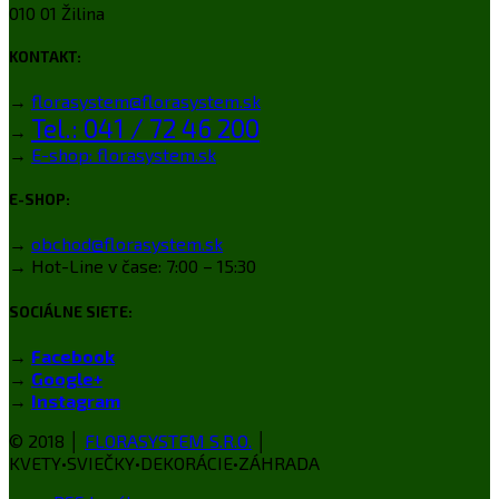
010 01 Žilina
KONTAKT:
→
florasystem@florasystem.sk
Tel.: 041 / 72 46 200
→
→
E-shop: florasystem.sk
E-SHOP:
→
obchod@florasystem.sk
→ Hot-Line v čase: 7:00 – 15:30
SOCIÁLNE SIETE:
→
Facebook
→
Google+
→
Instagram
© 2018 │
FLORASYSTEM S.R.O.
│
KVETY•SVIEČKY•DEKORÁCIE•ZÁHRADA