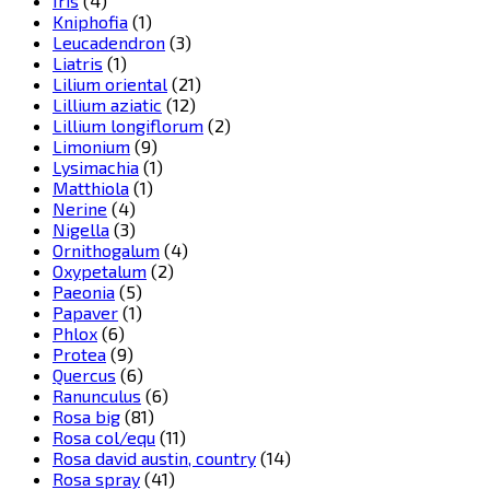
Iris
(4)
Kniphofia
(1)
Leucadendron
(3)
Liatris
(1)
Lilium oriental
(21)
Lillium aziatic
(12)
Lillium longiflorum
(2)
Limonium
(9)
Lysimachia
(1)
Matthiola
(1)
Nerine
(4)
Nigella
(3)
Ornithogalum
(4)
Oxypetalum
(2)
Paeonia
(5)
Papaver
(1)
Phlox
(6)
Protea
(9)
Quercus
(6)
Ranunculus
(6)
Rosa big
(81)
Rosa col/equ
(11)
Rosa david austin, country
(14)
Rosa spray
(41)