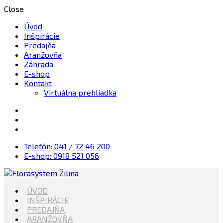
Close
Úvod
Inšpirácie
Predajňa
Aranžovňa
Záhrada
E-shop
Kontakt
Virtuálna prehliadka
Telefón: 041 / 72 46 200
E-shop: 0918 521 056
Kvety, Sviečky, dekorácie, Záhrada
ÚVOD
Florasystem Žilina
INŠPIRÁCIE
PREDAJŇA
ARANŽOVŇA