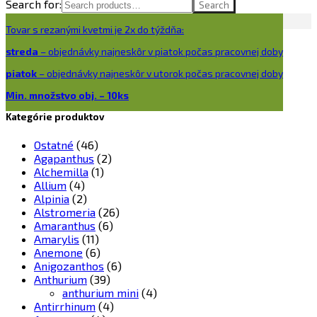
Search for:
Search
Tovar s rezanými kvetmi je 2x do týždňa:
streda
– objednávky najneskôr v piatok počas pracovnej doby
piatok
– objednávky najneskôr v utorok počas pracovnej doby
Min. množstvo obj. – 10ks
Kategórie produktov
Ostatné
(46)
Agapanthus
(2)
Alchemilla
(1)
Allium
(4)
Alpinia
(2)
Alstromeria
(26)
Amaranthus
(6)
Amarylis
(11)
Anemone
(6)
Anigozanthos
(6)
Anthurium
(39)
anthurium mini
(4)
Antirrhinum
(4)