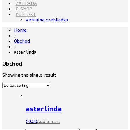
ZÁHRADA
E-SHOP
KONTAKT
Virtuálna prehliadka
Home
/
Obchod
/
aster linda
Obchod
Showing the single result
aster linda
€
0.00
Add to cart