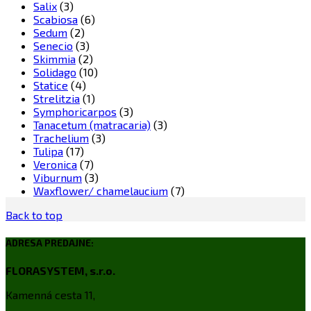
Salix
(3)
Scabiosa
(6)
Sedum
(2)
Senecio
(3)
Skimmia
(2)
Solidago
(10)
Statice
(4)
Strelitzia
(1)
Symphoricarpos
(3)
Tanacetum (matracaria)
(3)
Trachelium
(3)
Tulipa
(17)
Veronica
(7)
Viburnum
(3)
Waxflower/ chamelaucium
(7)
Back to top
ADRESA PREDAJNE:
FLORASYSTEM, s.r.o.
Kamenná cesta 11,