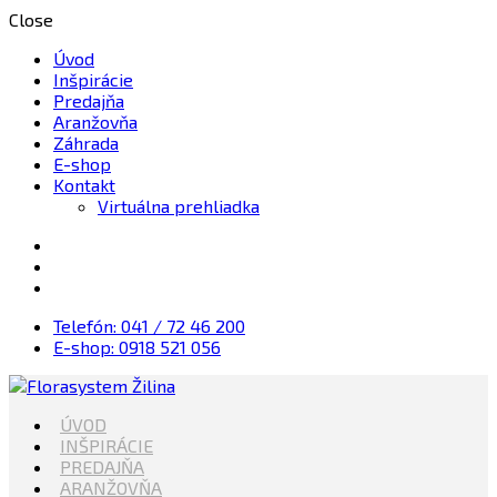
Close
Úvod
Inšpirácie
Predajňa
Aranžovňa
Záhrada
E-shop
Kontakt
Virtuálna prehliadka
Telefón: 041 / 72 46 200
E-shop: 0918 521 056
Kvety, Sviečky, dekorácie, Záhrada
ÚVOD
Florasystem Žilina
INŠPIRÁCIE
PREDAJŇA
ARANŽOVŇA