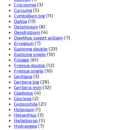
Crocosmia
(3)
Curcuma
(5)
Cymbidium big
(11)
Dahlia
(13)
Delphinium
(8)
Dendrobium
(4)
Dianthus sweet william
(7)
Eryngium
(7)
Eustoma double
(23)
Eustoma single
(10)
Foliage
(61)
Freesia double
(12)
Freesia single
(10)
Gentiana
(3)
Gerbera big
(29)
Gerbera mini
(32)
Gladiolus
(4)
Gloriosa
(2)
Gypsophila
(21)
Helenium
(1)
Helianthus
(3)
Helleborus
(5)
Hydrangea
(7)