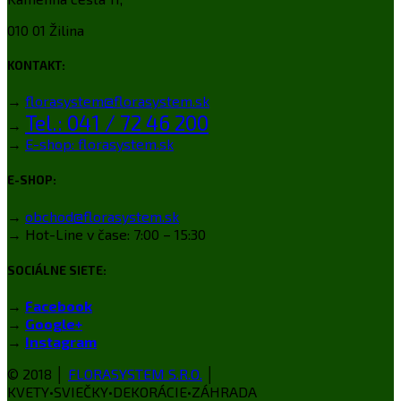
010 01 Žilina
KONTAKT:
→
florasystem@florasystem.sk
Tel.: 041 / 72 46 200
→
→
E-shop: florasystem.sk
E-SHOP:
→
obchod@florasystem.sk
→ Hot-Line v čase: 7:00 – 15:30
SOCIÁLNE SIETE:
→
Facebook
→
Google+
→
Instagram
© 2018 │
FLORASYSTEM S.R.O.
│
KVETY•SVIEČKY•DEKORÁCIE•ZÁHRADA