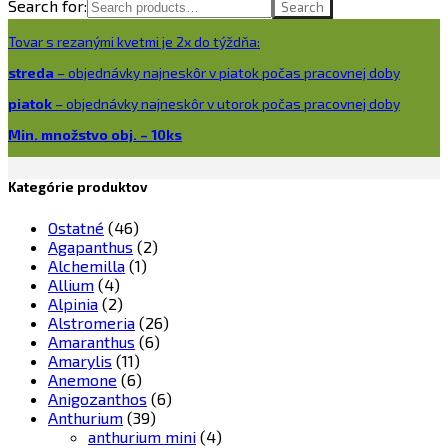
Search for:
Search
Tovar s rezanými kvetmi je 2x do týždňa:
streda
– objednávky najneskôr v piatok počas pracovnej doby
piatok
– objednávky najneskôr v utorok počas pracovnej doby
Min. množstvo obj. – 10ks
Kategórie produktov
Ostatné
(46)
Agapanthus
(2)
Alchemilla
(1)
Allium
(4)
Alpinia
(2)
Alstromeria
(26)
Amaranthus
(6)
Amarylis
(11)
Anemone
(6)
Anigozanthos
(6)
Anthurium
(39)
anthurium mini
(4)