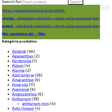
Search for:
Search
Tovar s rezanými kvetmi je 2x do týždňa:
streda
– objednávky najneskôr v piatok počas pracovnej doby
piatok
– objednávky najneskôr v utorok počas pracovnej doby
Min. množstvo obj. – 10ks
Kategórie produktov
Ostatné
(46)
Agapanthus
(2)
Alchemilla
(1)
Allium
(4)
Alpinia
(2)
Alstromeria
(26)
Amaranthus
(6)
Amarylis
(11)
Anemone
(6)
Anigozanthos
(6)
Anthurium
(39)
anthurium mini
(4)
Antirrhinum
(4)