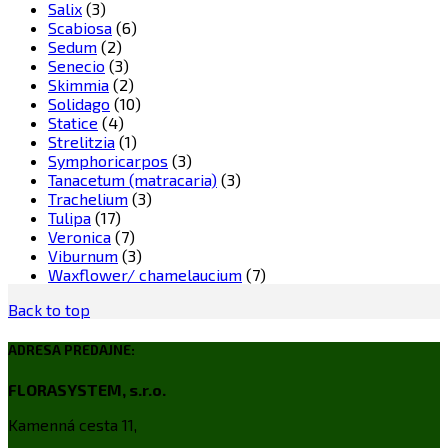
Salix
(3)
Scabiosa
(6)
Sedum
(2)
Senecio
(3)
Skimmia
(2)
Solidago
(10)
Statice
(4)
Strelitzia
(1)
Symphoricarpos
(3)
Tanacetum (matracaria)
(3)
Trachelium
(3)
Tulipa
(17)
Veronica
(7)
Viburnum
(3)
Waxflower/ chamelaucium
(7)
Back to top
ADRESA PREDAJNE:
FLORASYSTEM, s.r.o.
Kamenná cesta 11,