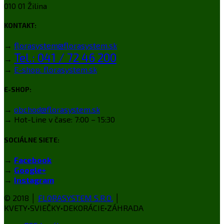
010 01 Žilina
KONTAKT:
→
florasystem@florasystem.sk
Tel.: 041 / 72 46 200
→
→
E-shop: florasystem.sk
E-SHOP:
→
obchod@florasystem.sk
→ Hot-Line v čase: 7:00 – 15:30
SOCIÁLNE SIETE:
→
Facebook
→
Google+
→
Instagram
© 2018 │
FLORASYSTEM S.R.O.
│
KVETY•SVIEČKY•DEKORÁCIE•ZÁHRADA