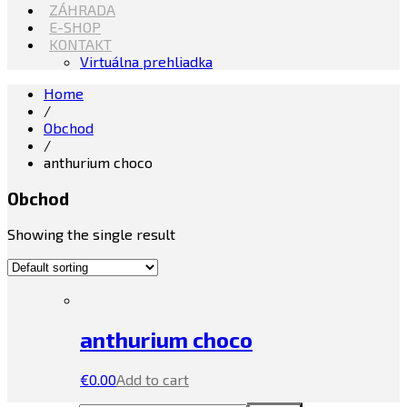
ZÁHRADA
E-SHOP
KONTAKT
Virtuálna prehliadka
Home
/
Obchod
/
anthurium choco
Obchod
Showing the single result
anthurium choco
€
0.00
Add to cart