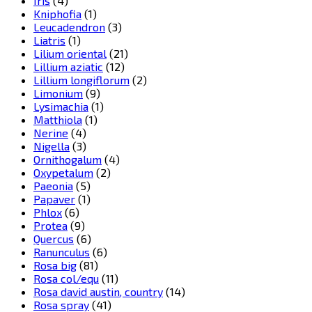
Iris
(4)
Kniphofia
(1)
Leucadendron
(3)
Liatris
(1)
Lilium oriental
(21)
Lillium aziatic
(12)
Lillium longiflorum
(2)
Limonium
(9)
Lysimachia
(1)
Matthiola
(1)
Nerine
(4)
Nigella
(3)
Ornithogalum
(4)
Oxypetalum
(2)
Paeonia
(5)
Papaver
(1)
Phlox
(6)
Protea
(9)
Quercus
(6)
Ranunculus
(6)
Rosa big
(81)
Rosa col/equ
(11)
Rosa david austin, country
(14)
Rosa spray
(41)