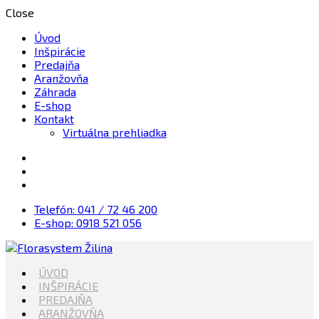
Close
Úvod
Inšpirácie
Predajňa
Aranžovňa
Záhrada
E-shop
Kontakt
Virtuálna prehliadka
Telefón: 041 / 72 46 200
E-shop: 0918 521 056
Kvety, Sviečky, dekorácie, Záhrada
ÚVOD
Florasystem Žilina
INŠPIRÁCIE
PREDAJŇA
ARANŽOVŇA