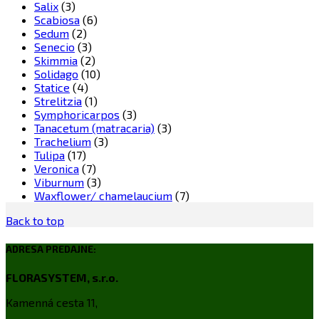
Salix
(3)
Scabiosa
(6)
Sedum
(2)
Senecio
(3)
Skimmia
(2)
Solidago
(10)
Statice
(4)
Strelitzia
(1)
Symphoricarpos
(3)
Tanacetum (matracaria)
(3)
Trachelium
(3)
Tulipa
(17)
Veronica
(7)
Viburnum
(3)
Waxflower/ chamelaucium
(7)
Back to top
ADRESA PREDAJNE:
FLORASYSTEM, s.r.o.
Kamenná cesta 11,