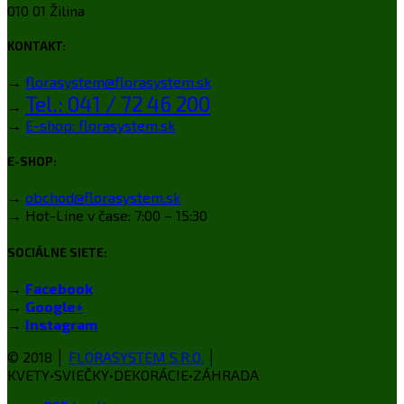
010 01 Žilina
KONTAKT:
→
florasystem@florasystem.sk
Tel.: 041 / 72 46 200
→
→
E-shop: florasystem.sk
E-SHOP:
→
obchod@florasystem.sk
→ Hot-Line v čase: 7:00 – 15:30
SOCIÁLNE SIETE:
→
Facebook
→
Google+
→
Instagram
© 2018 │
FLORASYSTEM S.R.O.
│
KVETY•SVIEČKY•DEKORÁCIE•ZÁHRADA