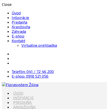
Close
Úvod
Inšpirácie
Predajňa
Aranžovňa
Záhrada
E-shop
Kontakt
Virtuálna prehliadka
Telefón: 041 / 72 46 200
E-shop: 0918 521 056
Kvety, Sviečky, dekorácie, Záhrada
ÚVOD
Florasystem Žilina
INŠPIRÁCIE
PREDAJŇA
ARANŽOVŇA