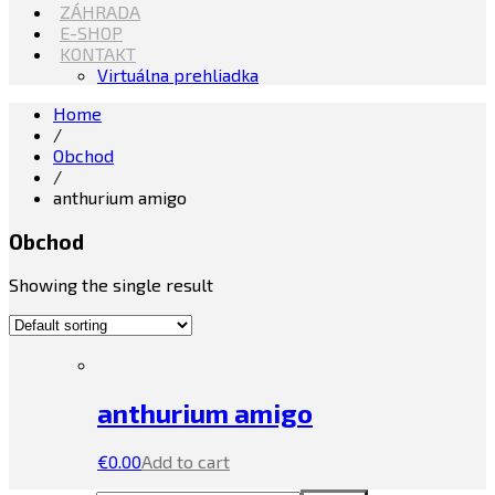
ZÁHRADA
E-SHOP
KONTAKT
Virtuálna prehliadka
Home
/
Obchod
/
anthurium amigo
Obchod
Showing the single result
anthurium amigo
€
0.00
Add to cart