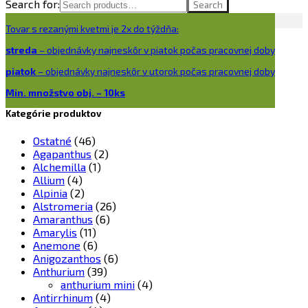
Search for:
Search
Tovar s rezanými kvetmi je 2x do týždňa:
streda
– objednávky najneskôr v piatok počas pracovnej doby
piatok
– objednávky najneskôr v utorok počas pracovnej doby
Min. množstvo obj. – 10ks
Kategórie produktov
Ostatné
(46)
Agapanthus
(2)
Alchemilla
(1)
Allium
(4)
Alpinia
(2)
Alstromeria
(26)
Amaranthus
(6)
Amarylis
(11)
Anemone
(6)
Anigozanthos
(6)
Anthurium
(39)
anthurium mini
(4)
Antirrhinum
(4)