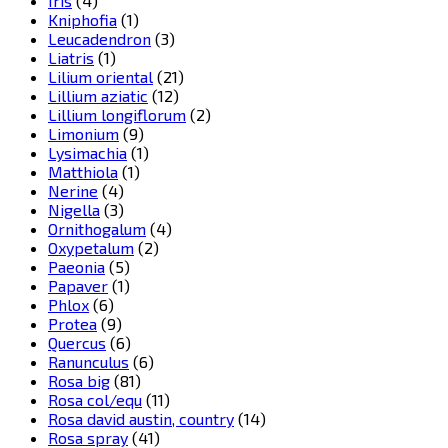
Iris
(4)
Kniphofia
(1)
Leucadendron
(3)
Liatris
(1)
Lilium oriental
(21)
Lillium aziatic
(12)
Lillium longiflorum
(2)
Limonium
(9)
Lysimachia
(1)
Matthiola
(1)
Nerine
(4)
Nigella
(3)
Ornithogalum
(4)
Oxypetalum
(2)
Paeonia
(5)
Papaver
(1)
Phlox
(6)
Protea
(9)
Quercus
(6)
Ranunculus
(6)
Rosa big
(81)
Rosa col/equ
(11)
Rosa david austin, country
(14)
Rosa spray
(41)