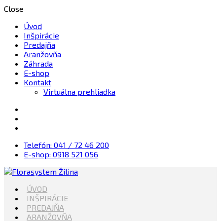
Close
Úvod
Inšpirácie
Predajňa
Aranžovňa
Záhrada
E-shop
Kontakt
Virtuálna prehliadka
Telefón: 041 / 72 46 200
E-shop: 0918 521 056
Kvety, Sviečky, dekorácie, Záhrada
ÚVOD
Florasystem Žilina
INŠPIRÁCIE
PREDAJŇA
ARANŽOVŇA