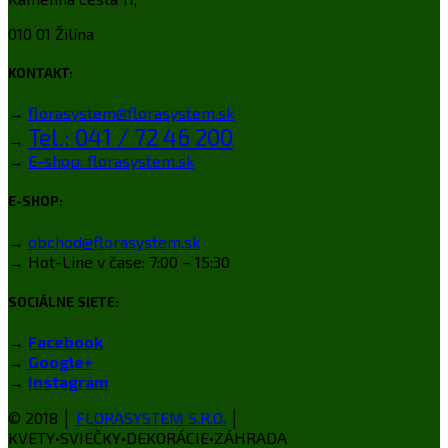
010 01 Žilina
KONTAKT:
→
florasystem@florasystem.sk
Tel.: 041 / 72 46 200
→
→
E-shop: florasystem.sk
E-SHOP:
→
obchod@florasystem.sk
→ Hot-Line v čase: 7:00 – 15:30
SOCIÁLNE SIETE:
→
Facebook
→
Google+
→
Instagram
© 2018 │
FLORASYSTEM S.R.O.
│
KVETY•SVIEČKY•DEKORÁCIE•ZÁHRADA