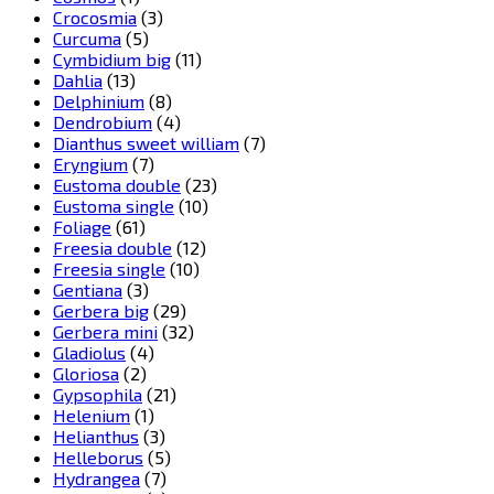
Crocosmia
(3)
Curcuma
(5)
Cymbidium big
(11)
Dahlia
(13)
Delphinium
(8)
Dendrobium
(4)
Dianthus sweet william
(7)
Eryngium
(7)
Eustoma double
(23)
Eustoma single
(10)
Foliage
(61)
Freesia double
(12)
Freesia single
(10)
Gentiana
(3)
Gerbera big
(29)
Gerbera mini
(32)
Gladiolus
(4)
Gloriosa
(2)
Gypsophila
(21)
Helenium
(1)
Helianthus
(3)
Helleborus
(5)
Hydrangea
(7)