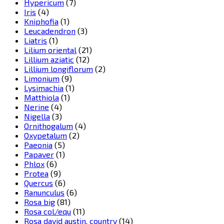
Hypericum
(7)
Iris
(4)
Kniphofia
(1)
Leucadendron
(3)
Liatris
(1)
Lilium oriental
(21)
Lillium aziatic
(12)
Lillium longiflorum
(2)
Limonium
(9)
Lysimachia
(1)
Matthiola
(1)
Nerine
(4)
Nigella
(3)
Ornithogalum
(4)
Oxypetalum
(2)
Paeonia
(5)
Papaver
(1)
Phlox
(6)
Protea
(9)
Quercus
(6)
Ranunculus
(6)
Rosa big
(81)
Rosa col/equ
(11)
Rosa david austin, country
(14)