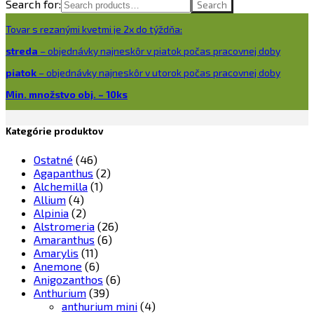
Search for:
Search
Tovar s rezanými kvetmi je 2x do týždňa:
streda
– objednávky najneskôr v piatok počas pracovnej doby
piatok
– objednávky najneskôr v utorok počas pracovnej doby
Min. množstvo obj. – 10ks
Kategórie produktov
Ostatné
(46)
Agapanthus
(2)
Alchemilla
(1)
Allium
(4)
Alpinia
(2)
Alstromeria
(26)
Amaranthus
(6)
Amarylis
(11)
Anemone
(6)
Anigozanthos
(6)
Anthurium
(39)
anthurium mini
(4)