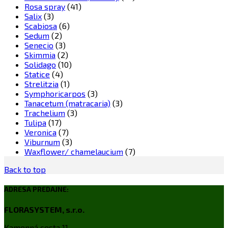
Rosa spray
(41)
Salix
(3)
Scabiosa
(6)
Sedum
(2)
Senecio
(3)
Skimmia
(2)
Solidago
(10)
Statice
(4)
Strelitzia
(1)
Symphoricarpos
(3)
Tanacetum (matracaria)
(3)
Trachelium
(3)
Tulipa
(17)
Veronica
(7)
Viburnum
(3)
Waxflower/ chamelaucium
(7)
Back to top
ADRESA PREDAJNE:
FLORASYSTEM, s.r.o.
Kamenná cesta 11,