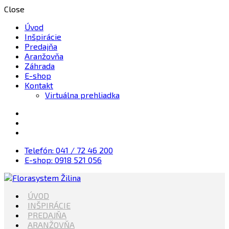
Close
Úvod
Inšpirácie
Predajňa
Aranžovňa
Záhrada
E-shop
Kontakt
Virtuálna prehliadka
Telefón: 041 / 72 46 200
E-shop: 0918 521 056
Kvety, Sviečky, dekorácie, Záhrada
ÚVOD
Florasystem Žilina
INŠPIRÁCIE
PREDAJŇA
ARANŽOVŇA