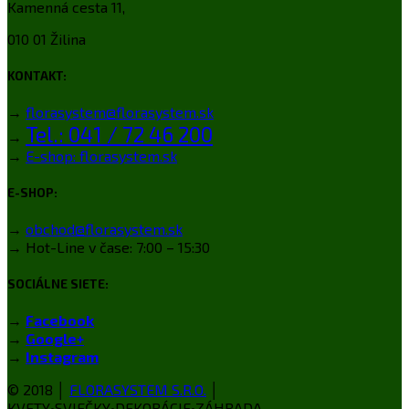
Kamenná cesta 11,
010 01 Žilina
KONTAKT:
→
florasystem@florasystem.sk
Tel.: 041 / 72 46 200
→
→
E-shop: florasystem.sk
E-SHOP:
→
obchod@florasystem.sk
→ Hot-Line v čase: 7:00 – 15:30
SOCIÁLNE SIETE:
→
Facebook
→
Google+
→
Instagram
© 2018 │
FLORASYSTEM S.R.O.
│
KVETY•SVIEČKY•DEKORÁCIE•ZÁHRADA