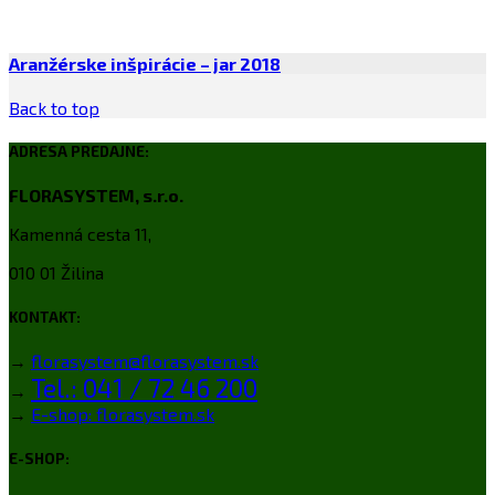
Aranžérske inšpirácie – jar 2018
Back to top
ADRESA PREDAJNE:
FLORASYSTEM, s.r.o.
Kamenná cesta 11,
010 01 Žilina
KONTAKT:
→
florasystem@florasystem.sk
Tel.: 041 / 72 46 200
→
→
E-shop: florasystem.sk
E-SHOP: