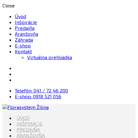
Close
Úvod
Inšpirácie
Predajňa
Aranžovňa
Záhrada
E-shop
Kontakt
Virtuálna prehliadka
Telefón: 041 / 72 46 200
E-shop: 0918 521 056
Kvety, Sviečky, dekorácie, Záhrada
ÚVOD
Florasystem Žilina
INŠPIRÁCIE
PREDAJŇA
ARANŽOVŇA