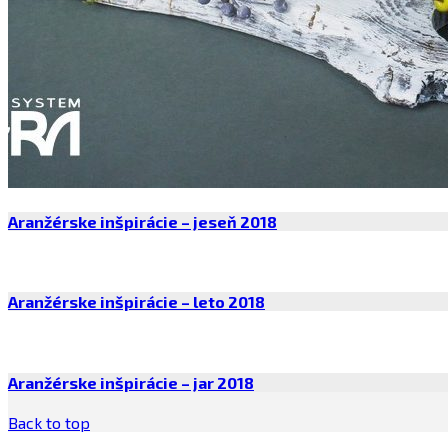
Aranžérske inšpirácie – jeseň 2018
Aranžérske inšpirácie – leto 2018
Aranžérske inšpirácie – jar 2018
Back to top