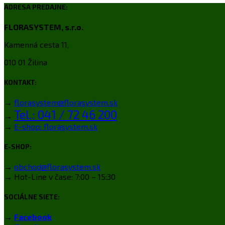
ADRESA PREDAJNE:
FLORASYSTEM, s.r.o.
Kamenná cesta 11,
010 01 Žilina
KONTAKT:
→
florasystem@florasystem.sk
Tel.: 041 / 72 46 200
→
→
E-shop: florasystem.sk
E-SHOP:
→
obchod@florasystem.sk
→ Hot-Line v čase: 7:00 – 15:30
SOCIÁLNE SIETE:
→
Facebook