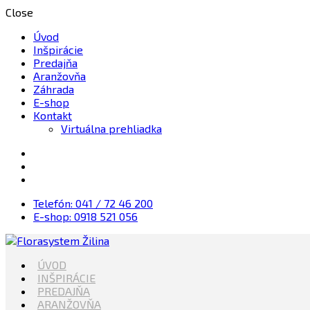
Close
Úvod
Inšpirácie
Predajňa
Aranžovňa
Záhrada
E-shop
Kontakt
Virtuálna prehliadka
Telefón: 041 / 72 46 200
E-shop: 0918 521 056
Kvety, Sviečky, dekorácie, Záhrada
ÚVOD
Florasystem Žilina
INŠPIRÁCIE
PREDAJŇA
ARANŽOVŇA