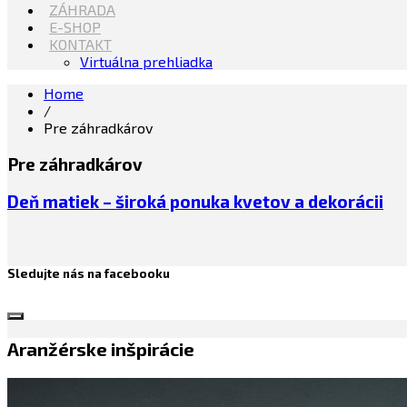
ZÁHRADA
E-SHOP
KONTAKT
Virtuálna prehliadka
Home
/
Pre záhradkárov
Pre záhradkárov
Deň matiek – široká ponuka kvetov a dekorácii
Sledujte nás na facebooku
Aranžérske inšpirácie