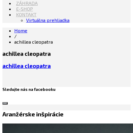
ZÁHRADA
E-SHOP
KONTAKT
Virtuálna prehliadka
Home
/
achillea cleopatra
achillea cleopatra
achillea cleopatra
Sledujte nás na facebooku
Aranžérske inšpirácie