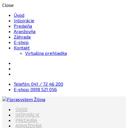
Close
Úvod
Inšpirácie
Predajňa
Aranžovňa
Záhrada
E-shop
Kontakt
Virtuálna prehliadka
Telefón: 041 / 72 46 200
E-shop: 0918 521 056
Kvety, Sviečky, dekorácie, Záhrada
ÚVOD
Florasystem Žilina
INŠPIRÁCIE
PREDAJŇA
ARANŽOVŇA