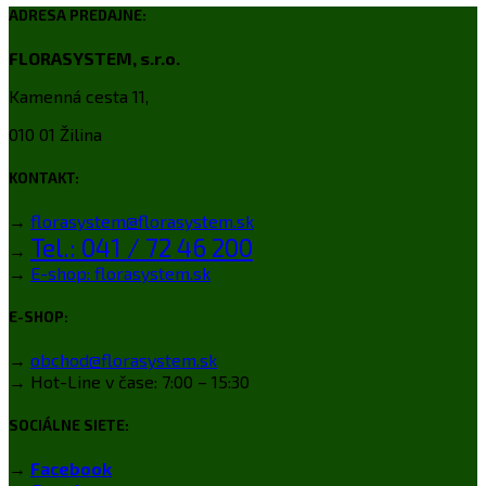
ADRESA PREDAJNE:
FLORASYSTEM, s.r.o.
Kamenná cesta 11,
010 01 Žilina
KONTAKT:
→
florasystem@florasystem.sk
Tel.: 041 / 72 46 200
→
→
E-shop: florasystem.sk
E-SHOP:
→
obchod@florasystem.sk
→ Hot-Line v čase: 7:00 – 15:30
SOCIÁLNE SIETE:
→
Facebook