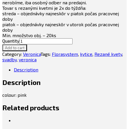
nerobíme, iba osobný odber na predajni.
Tovar s rezanými kvetmi je 2x do týždňa:
streda – objednávky najneskôr v piatok počas pracovnej
doby
piatok – objednávky najneskôr v utorok počas pracovnej
doby
Min. množstvo obj. – 20ks
Quantity
Add to cart
Category:
Veronica
Tags:
Florasystem
,
kytice
,
Rezané kvety
,
svadby
,
veronica
Description
Description
colour: pink
Related products