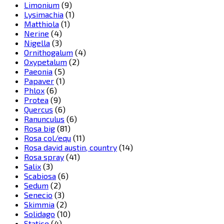
Limonium
(9)
Lysimachia
(1)
Matthiola
(1)
Nerine
(4)
Nigella
(3)
Ornithogalum
(4)
Oxypetalum
(2)
Paeonia
(5)
Papaver
(1)
Phlox
(6)
Protea
(9)
Quercus
(6)
Ranunculus
(6)
Rosa big
(81)
Rosa col/equ
(11)
Rosa david austin, country
(14)
Rosa spray
(41)
Salix
(3)
Scabiosa
(6)
Sedum
(2)
Senecio
(3)
Skimmia
(2)
Solidago
(10)
Statice
(4)