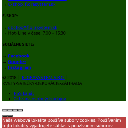
→
E-shop: florasystem.sk
E-SHOP:
→
obchod@florasystem.sk
→ Hot-Line v čase: 7:00 – 15:30
SOCIÁLNE SIETE:
→
Facebook
→
Google+
→
Instagram
© 2018 │
FLORASYSTEM S.R.O.
│
KVETY•SVIEČKY•DEKORÁCIE•ZÁHRADA
RSS kanál
Ochrana osobných údajov
Naša webová lokalita používa súbory cookies. Používaním
tejto lokality vyjadrujete súhlas s používaním súborov