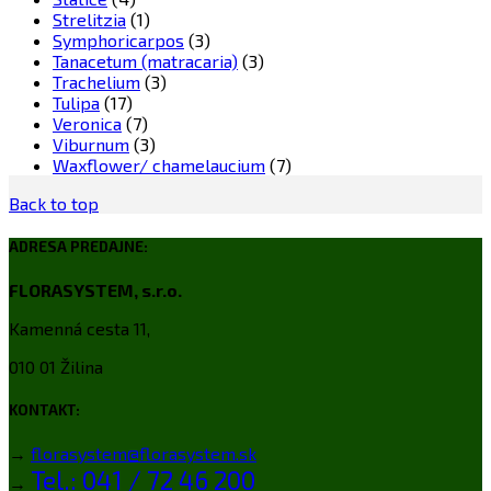
Strelitzia
(1)
Symphoricarpos
(3)
Tanacetum (matracaria)
(3)
Trachelium
(3)
Tulipa
(17)
Veronica
(7)
Viburnum
(3)
Waxflower/ chamelaucium
(7)
Back to top
ADRESA PREDAJNE:
FLORASYSTEM, s.r.o.
Kamenná cesta 11,
010 01 Žilina
KONTAKT:
→
florasystem@florasystem.sk
Tel.: 041 / 72 46 200
→