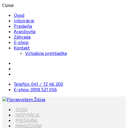
Close
Úvod
Inšpirácie
Predajňa
Aranžovňa
Záhrada
E-shop
Kontakt
Virtuálna prehliadka
Telefón: 041 / 72 46 200
E-shop: 0918 521 056
Kvety, Sviečky, dekorácie, Záhrada
ÚVOD
Florasystem Žilina
INŠPIRÁCIE
PREDAJŇA
ARANŽOVŇA