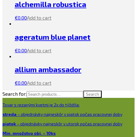
alchemilla robustica
€
0.00
Add to cart
ageratum blue planet
€
0.00
Add to cart
allium ambassador
€
0.00
Add to cart
Search for:
Search
Tovar s rezanými kvetmi je 2x do týždňa:
streda
– objednávky najneskôr v piatok počas pracovnej doby
piatok
– objednávky najneskôr v utorok počas pracovnej doby
Min. množstvo obj. – 10ks