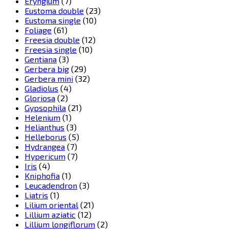
Eryngium
(7)
Eustoma double
(23)
Eustoma single
(10)
Foliage
(61)
Freesia double
(12)
Freesia single
(10)
Gentiana
(3)
Gerbera big
(29)
Gerbera mini
(32)
Gladiolus
(4)
Gloriosa
(2)
Gypsophila
(21)
Helenium
(1)
Helianthus
(3)
Helleborus
(5)
Hydrangea
(7)
Hypericum
(7)
Iris
(4)
Kniphofia
(1)
Leucadendron
(3)
Liatris
(1)
Lilium oriental
(21)
Lillium aziatic
(12)
Lillium longiflorum
(2)