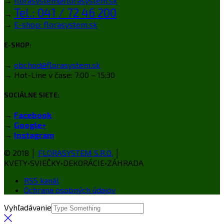
→
florasystem@florasystem.sk
Tel.: 041 / 72 46 200
→
→
E-shop: florasystem.sk
E-SHOP:
→
obchod@florasystem.sk
→ Hot-Line v čase: 7:00 – 15:30
SOCIÁLNE SIETE:
→
Facebook
→
Google+
→
Instagram
© 2018 │
FLORASYSTEM S.R.O.
│
KVETY•SVIEČKY•DEKORÁCIE•ZÁHRADA
RSS kanál
Ochrana osobných údajov
Vyhľadávanie