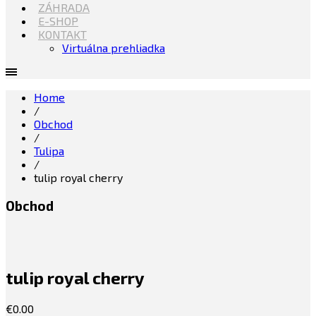
ZÁHRADA
E-SHOP
KONTAKT
Virtuálna prehliadka
Home
/
Obchod
/
Tulipa
/
tulip royal cherry
Obchod
tulip royal cherry
€
0.00