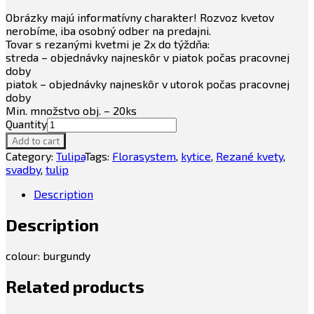
Obrázky majú informatívny charakter! Rozvoz kvetov
nerobíme, iba osobný odber na predajni.
Tovar s rezanými kvetmi je 2x do týždňa:
streda – objednávky najneskôr v piatok počas pracovnej
doby
piatok – objednávky najneskôr v utorok počas pracovnej
doby
Min. množstvo obj. – 20ks
Quantity
Add to cart
Category:
Tulipa
Tags:
Florasystem
,
kytice
,
Rezané kvety
,
svadby
,
tulip
Description
Description
colour: burgundy
Related products