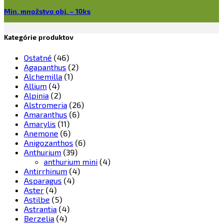
Min. množstvo obj. – 10ks
Kategórie produktov
Ostatné
(46)
Agapanthus
(2)
Alchemilla
(1)
Allium
(4)
Alpinia
(2)
Alstromeria
(26)
Amaranthus
(6)
Amarylis
(11)
Anemone
(6)
Anigozanthos
(6)
Anthurium
(39)
anthurium mini
(4)
Antirrhinum
(4)
Asparagus
(4)
Aster
(4)
Astilbe
(5)
Astrantia
(4)
Berzelia
(4)