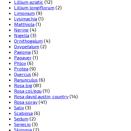
Lillium aziatic
(12)
Lillium longiflorum
(2)
Limonium
(9)
Lysimachia
(1)
Matthiola
(1)
Nerine
(4)
Nigella
(3)
Ornithogalum
(4)
Oxypetalum
(2)
Paeonia
(5)
Papaver
(1)
Phlox
(6)
Protea
(9)
Quercus
(6)
Ranunculus
(6)
Rosa big
(81)
Rosa col/equ
(11)
Rosa david austin, country
(14)
Rosa spray
(41)
Salix
(3)
Scabiosa
(6)
Sedum
(2)
Senecio
(3)
Skimmia
(2)