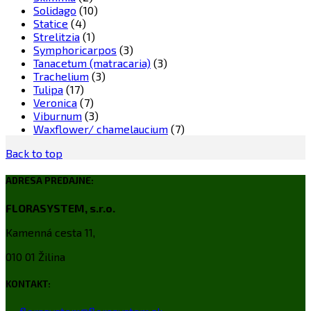
Solidago
(10)
Statice
(4)
Strelitzia
(1)
Symphoricarpos
(3)
Tanacetum (matracaria)
(3)
Trachelium
(3)
Tulipa
(17)
Veronica
(7)
Viburnum
(3)
Waxflower/ chamelaucium
(7)
Back to top
ADRESA PREDAJNE:
FLORASYSTEM, s.r.o.
Kamenná cesta 11,
010 01 Žilina
KONTAKT: