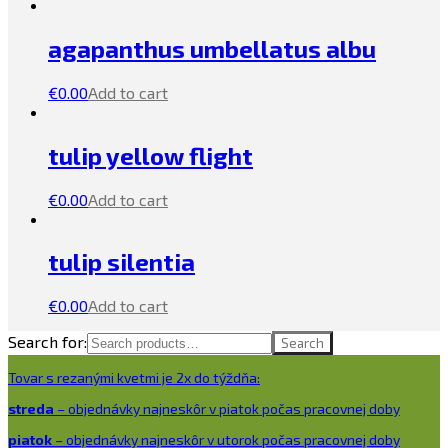
agapanthus umbellatus albu
€
0.00
Add to cart
tulip yellow flight
€
0.00
Add to cart
tulip silentia
€
0.00
Add to cart
Search for:
Search
Tovar s rezanými kvetmi je 2x do týždňa:
streda
– objednávky najneskôr v piatok počas pracovnej doby
piatok
– objednávky najneskôr v utorok počas pracovnej doby