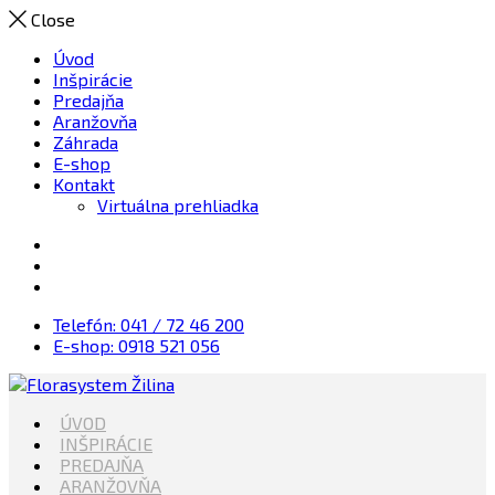
Close
Úvod
Inšpirácie
Predajňa
Aranžovňa
Záhrada
E-shop
Kontakt
Virtuálna prehliadka
Telefón: 041 / 72 46 200
E-shop: 0918 521 056
Kvety, Sviečky, dekorácie, Záhrada
ÚVOD
Florasystem Žilina
INŠPIRÁCIE
PREDAJŇA
ARANŽOVŇA