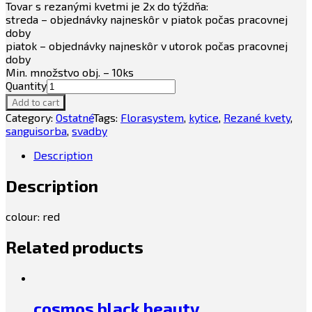
Tovar s rezanými kvetmi je 2x do týždňa:
streda – objednávky najneskôr v piatok počas pracovnej
doby
piatok – objednávky najneskôr v utorok počas pracovnej
doby
Min. množstvo obj. – 10ks
Quantity
Add to cart
Category:
Ostatné
Tags:
Florasystem
,
kytice
,
Rezané kvety
,
sanguisorba
,
svadby
Description
Description
colour: red
Related products
cosmos black beauty