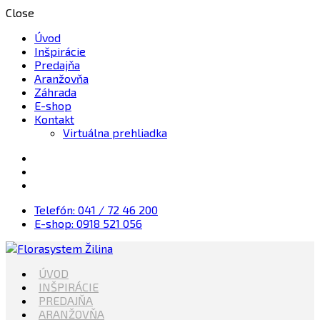
Close
Úvod
Inšpirácie
Predajňa
Aranžovňa
Záhrada
E-shop
Kontakt
Virtuálna prehliadka
Telefón: 041 / 72 46 200
E-shop: 0918 521 056
Kvety, Sviečky, dekorácie, Záhrada
ÚVOD
Florasystem Žilina
INŠPIRÁCIE
PREDAJŇA
ARANŽOVŇA