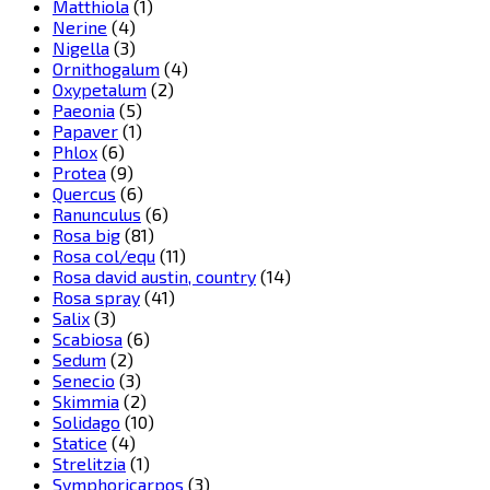
Matthiola
(1)
Nerine
(4)
Nigella
(3)
Ornithogalum
(4)
Oxypetalum
(2)
Paeonia
(5)
Papaver
(1)
Phlox
(6)
Protea
(9)
Quercus
(6)
Ranunculus
(6)
Rosa big
(81)
Rosa col/equ
(11)
Rosa david austin, country
(14)
Rosa spray
(41)
Salix
(3)
Scabiosa
(6)
Sedum
(2)
Senecio
(3)
Skimmia
(2)
Solidago
(10)
Statice
(4)
Strelitzia
(1)
Symphoricarpos
(3)