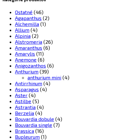
Ostatné
(46)
Agapanthus
(2)
Alchemilla
(1)
Allium
(4)
Alpinia
(2)
Alstromeria
(26)
Amaranthus
(6)
Amarylis
(11)
Anemone
(6)
Anigozanthos
(6)
Anthurium
(39)
anthurium mini
(4)
Antirrhinum
(4)
Asparagus
(4)
Aster
(4)
Astilbe
(5)
Astrantia
(4)
Berzelia
(4)
Bouvardia dobule
(4)
Bouvardia single
(7)
Brassica
(16)
Bupleurum
(1)