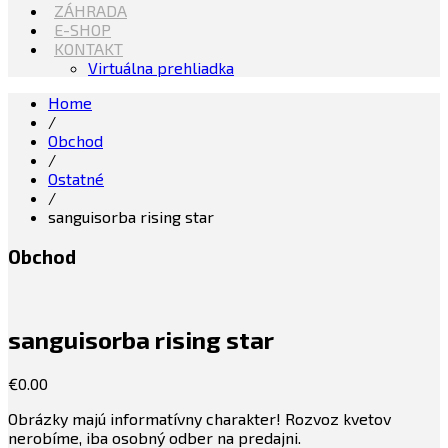
ZÁHRADA
E-SHOP
KONTAKT
Virtuálna prehliadka
Home
/
Obchod
/
Ostatné
/
sanguisorba rising star
Obchod
sanguisorba rising star
€
0.00
Obrázky majú informatívny charakter! Rozvoz kvetov
nerobíme, iba osobný odber na predajni.