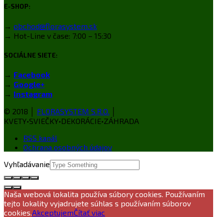
E-SHOP:
→
obchod@florasystem.sk
→ Hot-Line v čase: 7:00 – 15:30
SOCIÁLNE SIETE:
→
Facebook
→
Google+
→
Instagram
© 2018 │
FLORASYSTEM S.R.O.
│
KVETY•SVIEČKY•DEKORÁCIE•ZÁHRADA
RSS kanál
Ochrana osobných údajov
Vyhľadávanie
Naša webová lokalita používa súbory cookies. Používaním
tejto lokality vyjadrujete súhlas s používaním súborov
cookies.
Akceptujem
Čítať viac