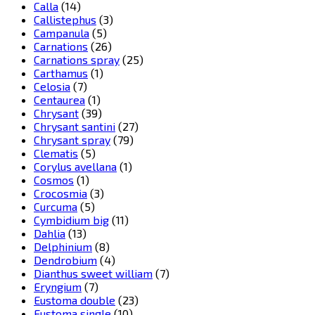
Calla
(14)
Callistephus
(3)
Campanula
(5)
Carnations
(26)
Carnations spray
(25)
Carthamus
(1)
Celosia
(7)
Centaurea
(1)
Chrysant
(39)
Chrysant santini
(27)
Chrysant spray
(79)
Clematis
(5)
Corylus avellana
(1)
Cosmos
(1)
Crocosmia
(3)
Curcuma
(5)
Cymbidium big
(11)
Dahlia
(13)
Delphinium
(8)
Dendrobium
(4)
Dianthus sweet william
(7)
Eryngium
(7)
Eustoma double
(23)
Eustoma single
(10)