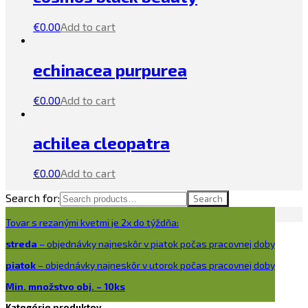
€
0.00
Add to cart
echinacea purpurea
€
0.00
Add to cart
achilea cleopatra
€
0.00
Add to cart
Search for:
Search
Tovar s rezanými kvetmi je 2x do týždňa:
streda
– objednávky najneskôr v piatok počas pracovnej doby
piatok
– objednávky najneskôr v utorok počas pracovnej doby
Min. množstvo obj. – 10ks
Kategórie produktov