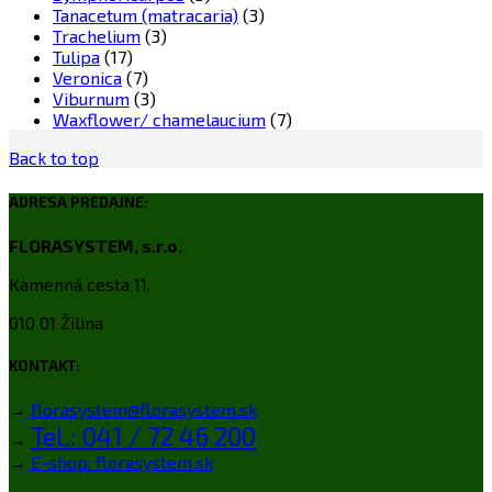
Tanacetum (matracaria)
(3)
Trachelium
(3)
Tulipa
(17)
Veronica
(7)
Viburnum
(3)
Waxflower/ chamelaucium
(7)
Back to top
ADRESA PREDAJNE:
FLORASYSTEM, s.r.o.
Kamenná cesta 11,
010 01 Žilina
KONTAKT:
→
florasystem@florasystem.sk
Tel.: 041 / 72 46 200
→
→
E-shop: florasystem.sk