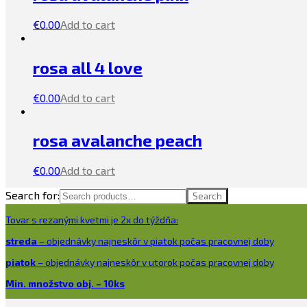
€
0.00
Add to cart
rosa all 4 love
€
0.00
Add to cart
rosa avalanche peach
€
0.00
Add to cart
Search for:
Search
Tovar s rezanými kvetmi je 2x do týždňa:
streda
– objednávky najneskôr v piatok počas pracovnej doby
piatok
– objednávky najneskôr v utorok počas pracovnej doby
Min. množstvo obj. – 10ks