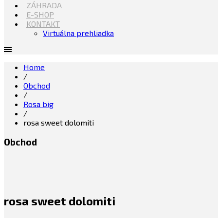
ZÁHRADA
E-SHOP
KONTAKT
Virtuálna prehliadka
Home
/
Obchod
/
Rosa big
/
rosa sweet dolomiti
Obchod
rosa sweet dolomiti