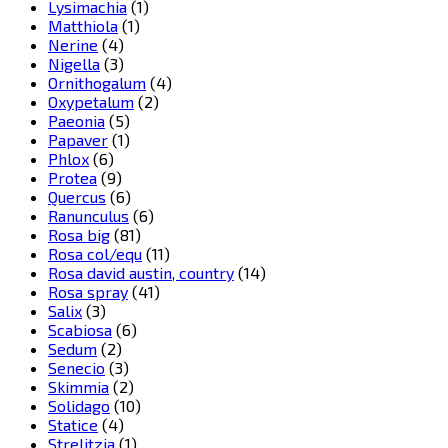
Lysimachia
(1)
Matthiola
(1)
Nerine
(4)
Nigella
(3)
Ornithogalum
(4)
Oxypetalum
(2)
Paeonia
(5)
Papaver
(1)
Phlox
(6)
Protea
(9)
Quercus
(6)
Ranunculus
(6)
Rosa big
(81)
Rosa col/equ
(11)
Rosa david austin, country
(14)
Rosa spray
(41)
Salix
(3)
Scabiosa
(6)
Sedum
(2)
Senecio
(3)
Skimmia
(2)
Solidago
(10)
Statice
(4)
Strelitzia
(1)