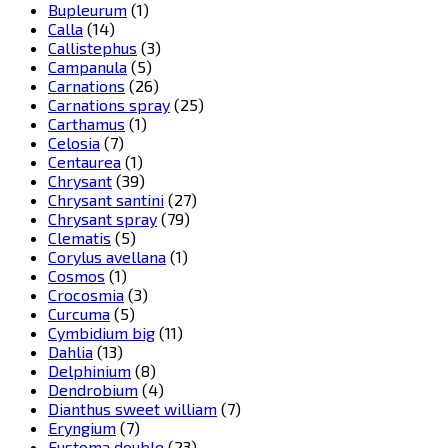
Bupleurum
(1)
Calla
(14)
Callistephus
(3)
Campanula
(5)
Carnations
(26)
Carnations spray
(25)
Carthamus
(1)
Celosia
(7)
Centaurea
(1)
Chrysant
(39)
Chrysant santini
(27)
Chrysant spray
(79)
Clematis
(5)
Corylus avellana
(1)
Cosmos
(1)
Crocosmia
(3)
Curcuma
(5)
Cymbidium big
(11)
Dahlia
(13)
Delphinium
(8)
Dendrobium
(4)
Dianthus sweet william
(7)
Eryngium
(7)
Eustoma double
(23)