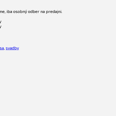
e, iba osobný odber na predajni.
y
y
sa
,
svadby