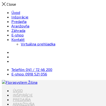
Close
Úvod
Inšpirácie
Predajňa
Aranžovňa
Záhrada
E-shop
Kontakt
Virtuálna prehliadka
Telefón: 041 / 72 46 200
E-shop: 0918 521 056
Kvety, Sviečky, dekorácie, Záhrada
ÚVOD
Florasystem Žilina
INŠPIRÁCIE
PREDAJŇA
ARANŽOVŇA