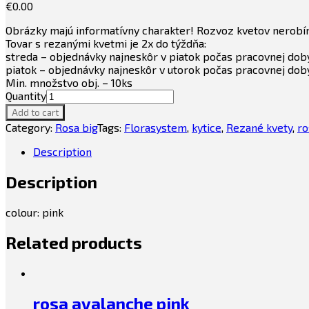
€
0.00
Obrázky majú informatívny charakter! Rozvoz kvetov nerobím
Tovar s rezanými kvetmi je 2x do týždňa:
streda – objednávky najneskôr v piatok počas pracovnej dob
piatok – objednávky najneskôr v utorok počas pracovnej dob
Min. množstvo obj. – 10ks
Quantity
Add to cart
Category:
Rosa big
Tags:
Florasystem
,
kytice
,
Rezané kvety
,
ro
Description
Description
colour: pink
Related products
rosa avalanche pink