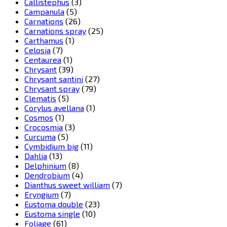
Callistephus
(3)
Campanula
(5)
Carnations
(26)
Carnations spray
(25)
Carthamus
(1)
Celosia
(7)
Centaurea
(1)
Chrysant
(39)
Chrysant santini
(27)
Chrysant spray
(79)
Clematis
(5)
Corylus avellana
(1)
Cosmos
(1)
Crocosmia
(3)
Curcuma
(5)
Cymbidium big
(11)
Dahlia
(13)
Delphinium
(8)
Dendrobium
(4)
Dianthus sweet william
(7)
Eryngium
(7)
Eustoma double
(23)
Eustoma single
(10)
Foliage
(61)