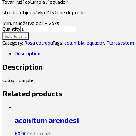
Tovar ruží columbia / equador:
streda- objednávka 2 týždne dopredu
Min. množstvo obj. – 25ks
Quantity
Add to cart
Category:
Rosa col/equ
Tags:
columbia
,
equador
,
Florasystem
,
Description
Description
colour: purple
Related products
aconitum arendesi
€
0.00
Add to cart