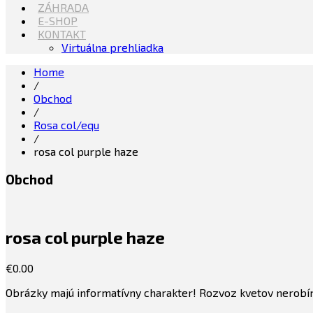
ZÁHRADA
E-SHOP
KONTAKT
Virtuálna prehliadka
Home
/
Obchod
/
Rosa col/equ
/
rosa col purple haze
Obchod
rosa col purple haze
€
0.00
Obrázky majú informatívny charakter! Rozvoz kvetov nerobím