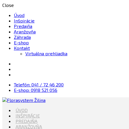
Close
Úvod
Inšpirácie
Predajňa
Aranžovňa
Záhrada
E-shop
Kontakt
Virtuálna prehliadka
Telefón: 041 / 72 46 200
E-shop: 0918 521 056
Kvety, Sviečky, dekorácie, Záhrada
ÚVOD
Florasystem Žilina
INŠPIRÁCIE
PREDAJŇA
ARANŽOVŇA