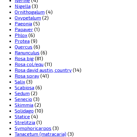
Nerine
(4)
Nigella
(3)
Ornithogalum
(4)
Oxypetalum
(2)
Paeonia
(5)
Papaver
(1)
Phlox
(6)
Protea
(9)
Quercus
(6)
Ranunculus
(6)
Rosa big
(81)
Rosa col/equ
(11)
Rosa david austin, country
(14)
Rosa spray
(41)
Salix
(3)
Scabiosa
(6)
Sedum
(2)
Senecio
(3)
Skimmia
(2)
Solidago
(10)
Statice
(4)
Strelitzia
(1)
Symphoricarpos
(3)
Tanacetum (matracaria)
(3)