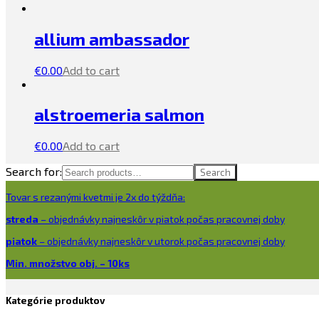
allium ambassador
€
0.00
Add to cart
alstroemeria salmon
€
0.00
Add to cart
Search for:
Search
Tovar s rezanými kvetmi je 2x do týždňa:
streda
– objednávky najneskôr v piatok počas pracovnej doby
piatok
– objednávky najneskôr v utorok počas pracovnej doby
Min. množstvo obj. – 10ks
Kategórie produktov