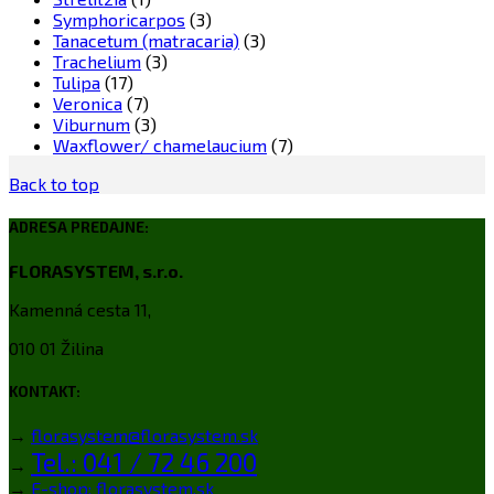
Symphoricarpos
(3)
Tanacetum (matracaria)
(3)
Trachelium
(3)
Tulipa
(17)
Veronica
(7)
Viburnum
(3)
Waxflower/ chamelaucium
(7)
Back to top
ADRESA PREDAJNE:
FLORASYSTEM, s.r.o.
Kamenná cesta 11,
010 01 Žilina
KONTAKT:
→
florasystem@florasystem.sk
Tel.: 041 / 72 46 200
→
→
E-shop: florasystem.sk