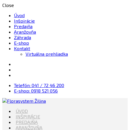
Close
Úvod
Inšpirácie
Predajňa
Aranžovňa
Záhrada
E-shop
Kontakt
Virtuálna prehliadka
Telefón: 041 / 72 46 200
E-shop: 0918 521 056
Kvety, Sviečky, dekorácie, Záhrada
ÚVOD
Florasystem Žilina
INŠPIRÁCIE
PREDAJŇA
ARANŽOVŇA