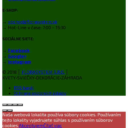
E-SHOP:
→
obchod@florasystem.sk
→ Hot-Line v čase: 7:00 – 15:30
SOCIÁLNE SIETE:
→
Facebook
→
Google+
→
Instagram
© 2018 │
FLORASYSTEM S.R.O.
│
KVETY•SVIEČKY•DEKORÁCIE•ZÁHRADA
RSS kanál
Ochrana osobných údajov
Naša webová lokalita používa súbory cookies. Používaním
tejto lokality vyjadrujete súhlas s používaním súborov
cookies.
Akceptujem
Čítať viac