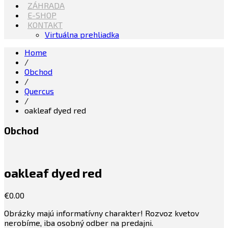
ZÁHRADA
E-SHOP
KONTAKT
Virtuálna prehliadka
Home
/
Obchod
/
Quercus
/
oakleaf dyed red
Obchod
oakleaf dyed red
€
0.00
Obrázky majú informatívny charakter! Rozvoz kvetov
nerobíme, iba osobný odber na predajni.