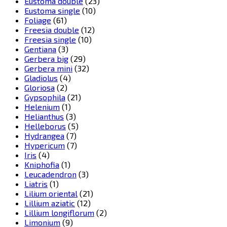
Eustoma double
(23)
Eustoma single
(10)
Foliage
(61)
Freesia double
(12)
Freesia single
(10)
Gentiana
(3)
Gerbera big
(29)
Gerbera mini
(32)
Gladiolus
(4)
Gloriosa
(2)
Gypsophila
(21)
Helenium
(1)
Helianthus
(3)
Helleborus
(5)
Hydrangea
(7)
Hypericum
(7)
Iris
(4)
Kniphofia
(1)
Leucadendron
(3)
Liatris
(1)
Lilium oriental
(21)
Lillium aziatic
(12)
Lillium longiflorum
(2)
Limonium
(9)