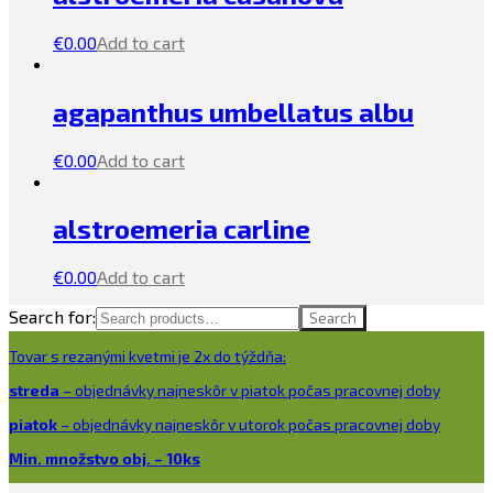
€
0.00
Add to cart
agapanthus umbellatus albu
€
0.00
Add to cart
alstroemeria carline
€
0.00
Add to cart
Search for:
Search
Tovar s rezanými kvetmi je 2x do týždňa:
streda
– objednávky najneskôr v piatok počas pracovnej doby
piatok
– objednávky najneskôr v utorok počas pracovnej doby
Min. množstvo obj. – 10ks