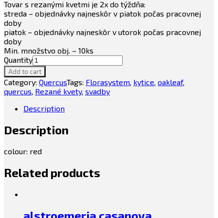
Tovar s rezanými kvetmi je 2x do týždňa:
streda – objednávky najneskôr v piatok počas pracovnej
doby
piatok – objednávky najneskôr v utorok počas pracovnej
doby
Min. množstvo obj. – 10ks
Quantity
Add to cart
Category:
Quercus
Tags:
Florasystem
,
kytice
,
oakleaf
,
quercus
,
Rezané kvety
,
svadby
Description
Description
colour: red
Related products
alstroemeria casanova