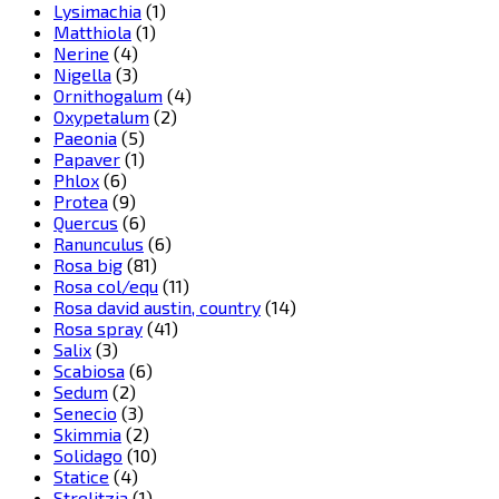
Lysimachia
(1)
Matthiola
(1)
Nerine
(4)
Nigella
(3)
Ornithogalum
(4)
Oxypetalum
(2)
Paeonia
(5)
Papaver
(1)
Phlox
(6)
Protea
(9)
Quercus
(6)
Ranunculus
(6)
Rosa big
(81)
Rosa col/equ
(11)
Rosa david austin, country
(14)
Rosa spray
(41)
Salix
(3)
Scabiosa
(6)
Sedum
(2)
Senecio
(3)
Skimmia
(2)
Solidago
(10)
Statice
(4)
Strelitzia
(1)