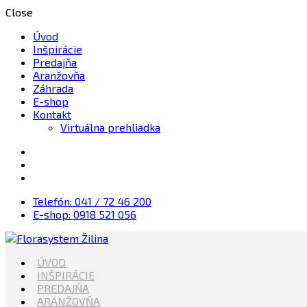
Close
Úvod
Inšpirácie
Predajňa
Aranžovňa
Záhrada
E-shop
Kontakt
Virtuálna prehliadka
Telefón: 041 / 72 46 200
E-shop: 0918 521 056
Kvety, Sviečky, dekorácie, Záhrada
ÚVOD
Florasystem Žilina
INŠPIRÁCIE
PREDAJŇA
ARANŽOVŇA