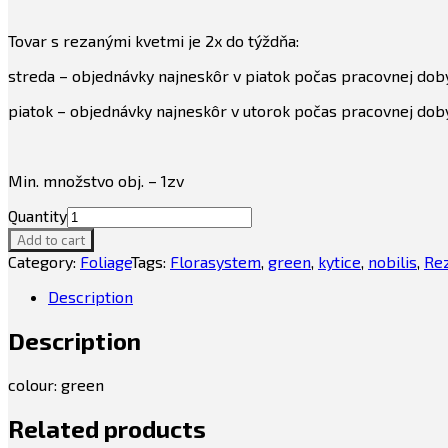
Tovar s rezanými kvetmi je 2x do týždňa:
streda – objednávky najneskôr v piatok počas pracovnej dob
piatok – objednávky najneskôr v utorok počas pracovnej dob
Min. množstvo obj. – 1zv
Quantity
Add to cart
Category:
Foliage
Tags:
Florasystem
,
green
,
kytice
,
nobilis
,
Rez
Description
Description
colour: green
Related products