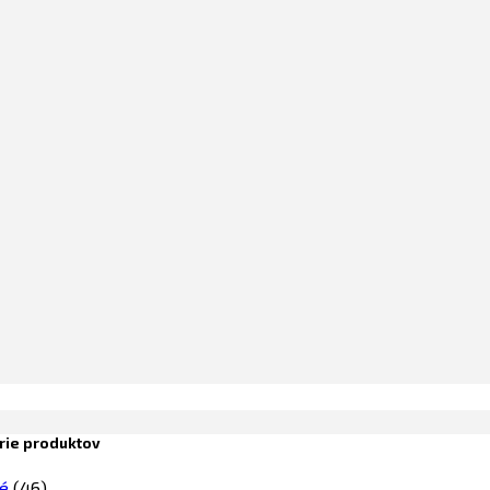
rie produktov
é
(46)