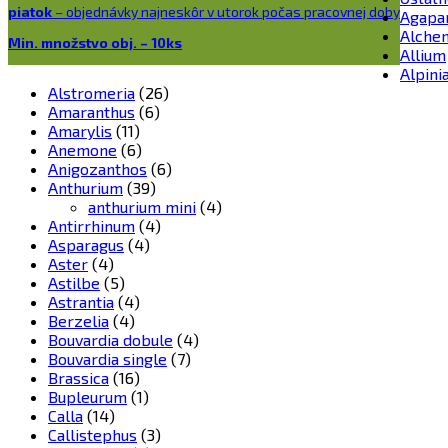
piatok
– objednávky najneskôr v utorok počas pracovnej doby
Agapa
Alchem
Min. množstvo obj. – 10ks
Allium
Alpini
Alstromeria
(26)
Amaranthus
(6)
Amarylis
(11)
Anemone
(6)
Anigozanthos
(6)
Anthurium
(39)
anthurium mini
(4)
Antirrhinum
(4)
Asparagus
(4)
Aster
(4)
Astilbe
(5)
Astrantia
(4)
Berzelia
(4)
Bouvardia dobule
(4)
Bouvardia single
(7)
Brassica
(16)
Bupleurum
(1)
Calla
(14)
Callistephus
(3)