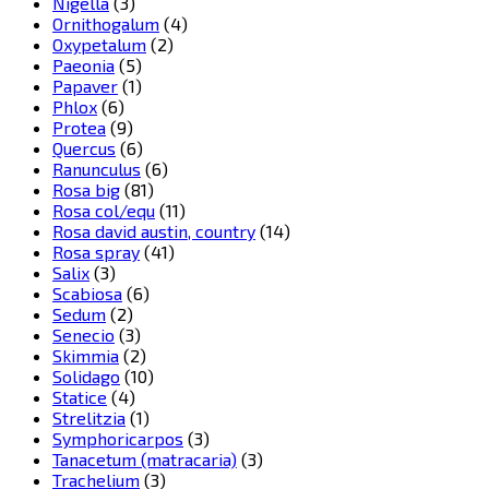
Nigella
(3)
Ornithogalum
(4)
Oxypetalum
(2)
Paeonia
(5)
Papaver
(1)
Phlox
(6)
Protea
(9)
Quercus
(6)
Ranunculus
(6)
Rosa big
(81)
Rosa col/equ
(11)
Rosa david austin, country
(14)
Rosa spray
(41)
Salix
(3)
Scabiosa
(6)
Sedum
(2)
Senecio
(3)
Skimmia
(2)
Solidago
(10)
Statice
(4)
Strelitzia
(1)
Symphoricarpos
(3)
Tanacetum (matracaria)
(3)
Trachelium
(3)