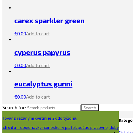
carex sparkler green
€
0.00
Add to cart
cyperus papyrus
€
0.00
Add to cart
eucalyptus gunni
€
0.00
Add to cart
Search for:
Search
Tovar s rezanými kvetmi je 2x do týždňa:
Kategó
streda
– objednávky najneskôr v piatok počas pracovnej doby
Ostatn