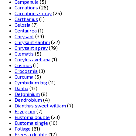
Campanula
(5)
Carnations
(26)
Carnations spray
(25)
Carthamus
(1)
Celosia
(7)
Centaurea
(1)
Chrysant
(39)
Chrysant santini
(27)
Chrysant spray
(79)
Clematis
(5)
Corylus avellana
(1)
Cosmos
(1)
Crocosmia
(3)
Curcuma
(5)
Cymbidium big
(11)
Dahlia
(13)
Delphinium
(8)
Dendrobium
(4)
Dianthus sweet william
(7)
Eryngium
(7)
Eustoma double
(23)
Eustoma single
(10)
Foliage
(61)
Freesia double
(12)