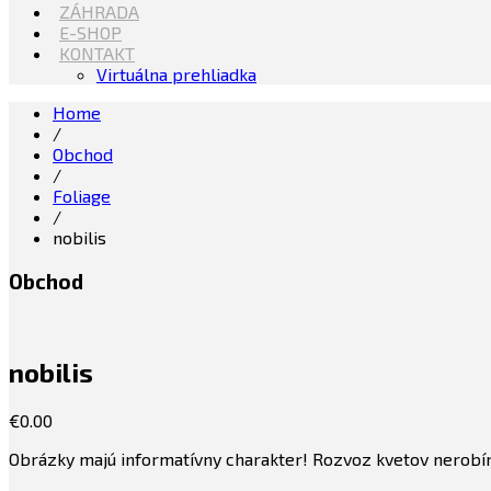
ZÁHRADA
E-SHOP
KONTAKT
Virtuálna prehliadka
Home
/
Obchod
/
Foliage
/
nobilis
Obchod
nobilis
€
0.00
Obrázky majú informatívny charakter! Rozvoz kvetov nerobím