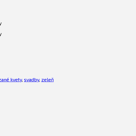
y
y
ané kvety
,
svadby
,
zeleň