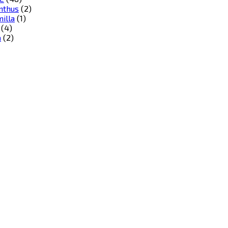
nthus
(2)
illa
(1)
(4)
a
(2)