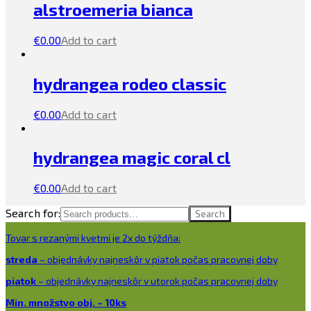
alstroemeria bianca
€
0.00
Add to cart
hydrangea rodeo classic
€
0.00
Add to cart
hydrangea magic coral cl
€
0.00
Add to cart
Search for:
Search
Tovar s rezanými kvetmi je 2x do týždňa:
streda
– objednávky najneskôr v piatok počas pracovnej doby
piatok
– objednávky najneskôr v utorok počas pracovnej doby
Min. množstvo obj. – 10ks