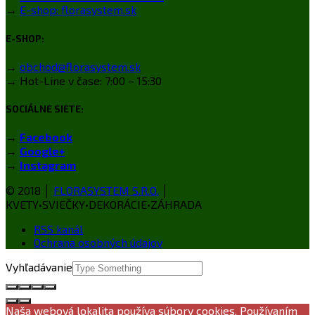
→
E-shop: florasystem.sk
E-SHOP:
→
obchod@florasystem.sk
→ Hot-Line v čase: 7:00 – 15:30
SOCIÁLNE SIETE:
→
Facebook
→
Google+
→
Instagram
© 2018 │
FLORASYSTEM S.R.O.
│
KVETY•SVIEČKY•DEKORÁCIE•ZÁHRADA
RSS kanál
Ochrana osobných údajov
Vyhľadávanie
Naša webová lokalita používa súbory cookies. Používaním