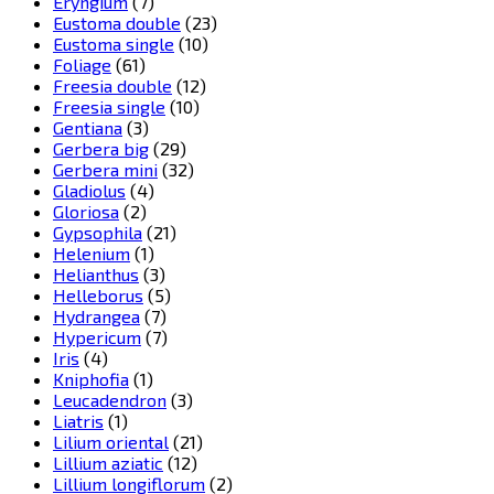
Eryngium
(7)
Eustoma double
(23)
Eustoma single
(10)
Foliage
(61)
Freesia double
(12)
Freesia single
(10)
Gentiana
(3)
Gerbera big
(29)
Gerbera mini
(32)
Gladiolus
(4)
Gloriosa
(2)
Gypsophila
(21)
Helenium
(1)
Helianthus
(3)
Helleborus
(5)
Hydrangea
(7)
Hypericum
(7)
Iris
(4)
Kniphofia
(1)
Leucadendron
(3)
Liatris
(1)
Lilium oriental
(21)
Lillium aziatic
(12)
Lillium longiflorum
(2)