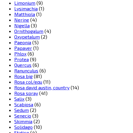
Limonium
(9)
Lysimachia
(1)
Matthiola
(1)
Nerine
(4)
Nigella
(3)
Ornithogalum
(4)
Oxypetalum
(2)
Paeonia
(5)
Papaver
(1)
Phlox
(6)
Protea
(9)
Quercus
(6)
Ranunculus
(6)
Rosa big
(81)
Rosa col/equ
(11)
Rosa david austin, country
(14)
Rosa spray
(41)
Salix
(3)
Scabiosa
(6)
Sedum
(2)
Senecio
(3)
Skimmia
(2)
Solidago
(10)
Statice
(4)