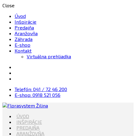
Close
Úvod
Inšpirácie
Predajňa
Aranžovňa
Záhrada
E-shop
Kontakt
Virtuálna prehliadka
Telefón: 041 / 72 46 200
E-shop: 0918 521 056
Kvety, Sviečky, dekorácie, Záhrada
ÚVOD
Florasystem Žilina
INŠPIRÁCIE
PREDAJŇA
ARANŽOVŇA