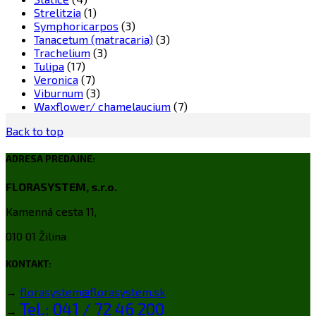
Strelitzia
(1)
Symphoricarpos
(3)
Tanacetum (matracaria)
(3)
Trachelium
(3)
Tulipa
(17)
Veronica
(7)
Viburnum
(3)
Waxflower/ chamelaucium
(7)
Back to top
ADRESA PREDAJNE:
FLORASYSTEM, s.r.o.
Kamenná cesta 11,
010 01 Žilina
KONTAKT:
→
florasystem@florasystem.sk
Tel.: 041 / 72 46 200
→