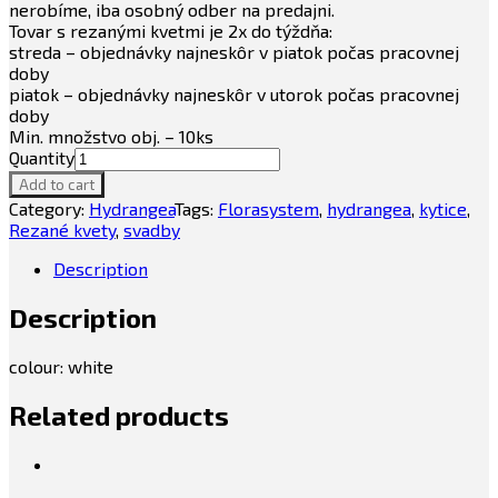
nerobíme, iba osobný odber na predajni.
Tovar s rezanými kvetmi je 2x do týždňa:
streda – objednávky najneskôr v piatok počas pracovnej
doby
piatok – objednávky najneskôr v utorok počas pracovnej
doby
Min. množstvo obj. – 10ks
Quantity
Add to cart
Category:
Hydrangea
Tags:
Florasystem
,
hydrangea
,
kytice
,
Rezané kvety
,
svadby
Description
Description
colour: white
Related products