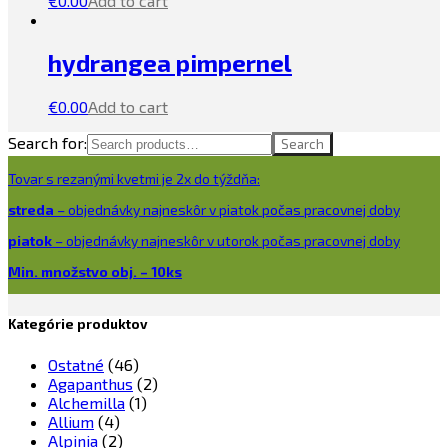
€
0.00
Add to cart
hydrangea pimpernel
€
0.00
Add to cart
Search for:
Search
Tovar s rezanými kvetmi je 2x do týždňa:
streda
– objednávky najneskôr v piatok počas pracovnej doby
piatok
– objednávky najneskôr v utorok počas pracovnej doby
Min. množstvo obj. – 10ks
Kategórie produktov
Ostatné
(46)
Agapanthus
(2)
Alchemilla
(1)
Allium
(4)
Alpinia
(2)