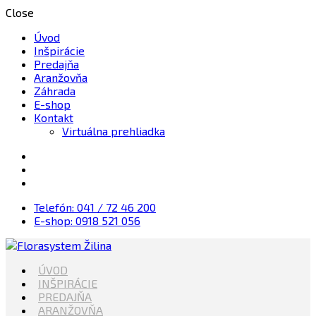
Close
Úvod
Inšpirácie
Predajňa
Aranžovňa
Záhrada
E-shop
Kontakt
Virtuálna prehliadka
Telefón: 041 / 72 46 200
E-shop: 0918 521 056
Kvety, Sviečky, dekorácie, Záhrada
ÚVOD
Florasystem Žilina
INŠPIRÁCIE
PREDAJŇA
ARANŽOVŇA