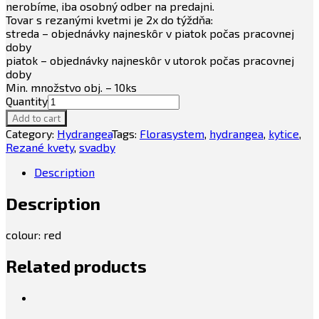
nerobíme, iba osobný odber na predajni.
Tovar s rezanými kvetmi je 2x do týždňa:
streda – objednávky najneskôr v piatok počas pracovnej
doby
piatok – objednávky najneskôr v utorok počas pracovnej
doby
Min. množstvo obj. – 10ks
Quantity
Add to cart
Category:
Hydrangea
Tags:
Florasystem
,
hydrangea
,
kytice
,
Rezané kvety
,
svadby
Description
Description
colour: red
Related products