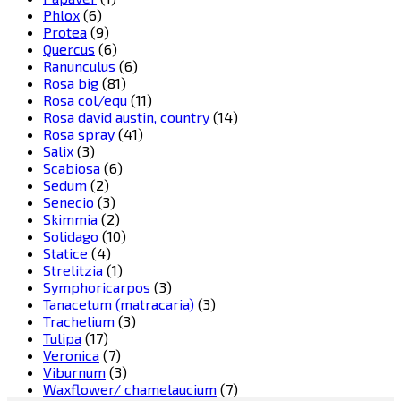
Phlox
(6)
Protea
(9)
Quercus
(6)
Ranunculus
(6)
Rosa big
(81)
Rosa col/equ
(11)
Rosa david austin, country
(14)
Rosa spray
(41)
Salix
(3)
Scabiosa
(6)
Sedum
(2)
Senecio
(3)
Skimmia
(2)
Solidago
(10)
Statice
(4)
Strelitzia
(1)
Symphoricarpos
(3)
Tanacetum (matracaria)
(3)
Trachelium
(3)
Tulipa
(17)
Veronica
(7)
Viburnum
(3)
Waxflower/ chamelaucium
(7)