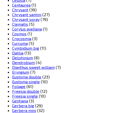
Celosia
(7)
Centaurea
(1)
Chrysant
(39)
Chrysant santini
(27)
Chrysant spray
(79)
Clematis
(5)
Corylus avellana
(1)
Cosmos
(1)
Crocosmia
(3)
Curcuma
(5)
Cymbidium big
(11)
Dahlia
(13)
Delphinium
(8)
Dendrobium
(4)
Dianthus sweet william
(7)
Eryngium
(7)
Eustoma double
(23)
Eustoma single
(10)
Foliage
(61)
Freesia double
(12)
Freesia single
(10)
Gentiana
(3)
Gerbera big
(29)
Gerbera mini
(32)