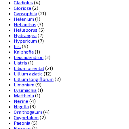
Gladiolus
(4)
Gloriosa
(2)
Gypsophila
(21)
Helenium
(1)
Helianthus
(3)
Helleborus
(5)
Hydrangea
(7)
Hypericum
(7)
Iris
(4)
Kniphofia
(1)
Leucadendron
(3)
Liatris
(1)
Lilium oriental
(21)
Lillium aziatic
(12)
Lillium longiflorum
(2)
Limonium
(9)
Lysimachia
(1)
Matthiola
(1)
Nerine
(4)
Nigella
(3)
Ornithogalum
(4)
Oxypetalum
(2)
Paeonia
(5)
Papaver
(1)