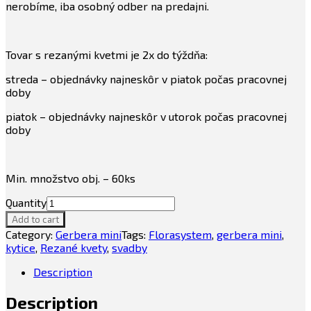
nerobíme, iba osobný odber na predajni.
Tovar s rezanými kvetmi je 2x do týždňa:
streda – objednávky najneskôr v piatok počas pracovnej
doby
piatok – objednávky najneskôr v utorok počas pracovnej
doby
Min. množstvo obj. – 60ks
Quantity
Add to cart
Category:
Gerbera mini
Tags:
Florasystem
,
gerbera mini
,
kytice
,
Rezané kvety
,
svadby
Description
Description