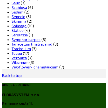
Salix
(3)
Scabiosa
(6)
Sedum
(2)
Senecio
(3)
Skimmia
(2)
Solidago
(10)
Statice
(4)
Strelitzia
(1)
Symphoricarpos
(3)
Tanacetum (matracaria)
(3)
Trachelium
(3)
Tulipa
(17)
Veronica
(7)
Viburnum
(3)
Waxflower/ chamelaucium
(7)
Back to top
ADRESA PREDAJNE:
FLORASYSTEM, s.r.o.
Kamenná cesta 11,