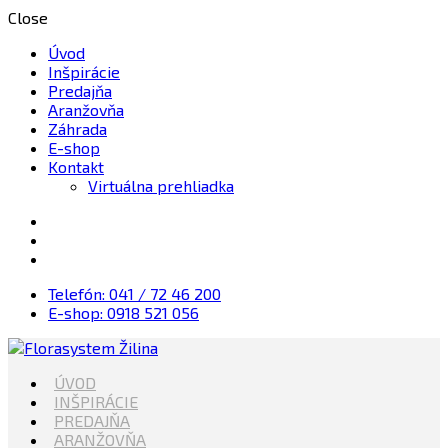
Close
Úvod
Inšpirácie
Predajňa
Aranžovňa
Záhrada
E-shop
Kontakt
Virtuálna prehliadka
Telefón: 041 / 72 46 200
E-shop: 0918 521 056
Kvety, Sviečky, dekorácie, Záhrada
ÚVOD
Florasystem Žilina
INŠPIRÁCIE
PREDAJŇA
ARANŽOVŇA