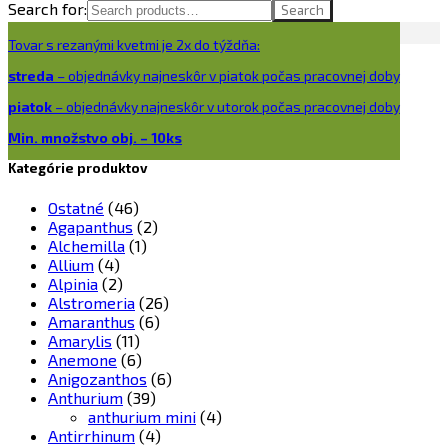
Search for:
Search
Tovar s rezanými kvetmi je 2x do týždňa:
streda
– objednávky najneskôr v piatok počas pracovnej doby
piatok
– objednávky najneskôr v utorok počas pracovnej doby
Min. množstvo obj. – 10ks
Kategórie produktov
Ostatné
(46)
Agapanthus
(2)
Alchemilla
(1)
Allium
(4)
Alpinia
(2)
Alstromeria
(26)
Amaranthus
(6)
Amarylis
(11)
Anemone
(6)
Anigozanthos
(6)
Anthurium
(39)
anthurium mini
(4)
Antirrhinum
(4)