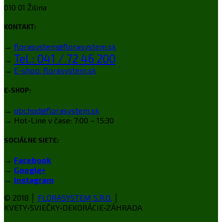
010 01 Žilina
KONTAKT:
→
florasystem@florasystem.sk
Tel.: 041 / 72 46 200
→
→
E-shop: florasystem.sk
E-SHOP:
→
obchod@florasystem.sk
→ Hot-Line v čase: 7:00 – 15:30
SOCIÁLNE SIETE:
→
Facebook
→
Google+
→
Instagram
© 2018 │
FLORASYSTEM S.R.O.
│
KVETY•SVIEČKY•DEKORÁCIE•ZÁHRADA