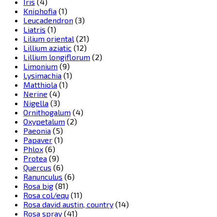
Iris
(4)
Kniphofia
(1)
Leucadendron
(3)
Liatris
(1)
Lilium oriental
(21)
Lillium aziatic
(12)
Lillium longiflorum
(2)
Limonium
(9)
Lysimachia
(1)
Matthiola
(1)
Nerine
(4)
Nigella
(3)
Ornithogalum
(4)
Oxypetalum
(2)
Paeonia
(5)
Papaver
(1)
Phlox
(6)
Protea
(9)
Quercus
(6)
Ranunculus
(6)
Rosa big
(81)
Rosa col/equ
(11)
Rosa david austin, country
(14)
Rosa spray
(41)