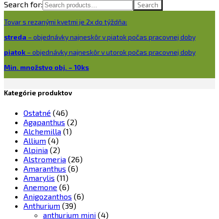
Search for:
Search
Tovar s rezanými kvetmi je 2x do týždňa:
streda
– objednávky najneskôr v piatok počas pracovnej doby
piatok
– objednávky najneskôr v utorok počas pracovnej doby
Min. množstvo obj. – 10ks
Kategórie produktov
Ostatné
(46)
Agapanthus
(2)
Alchemilla
(1)
Allium
(4)
Alpinia
(2)
Alstromeria
(26)
Amaranthus
(6)
Amarylis
(11)
Anemone
(6)
Anigozanthos
(6)
Anthurium
(39)
anthurium mini
(4)