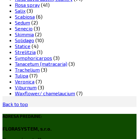
Rosa spray
(41)
Salix
(3)
Scabiosa
(6)
Sedum
(2)
Senecio
(3)
Skimmia
(2)
Solidago
(10)
Statice
(4)
Strelitzia
(1)
Symphoricarpos
(3)
Tanacetum (matracaria)
(3)
Trachelium
(3)
Tulipa
(17)
Veronica
(7)
Viburnum
(3)
Waxflower/ chamelaucium
(7)
Back to top
ADRESA PREDAJNE:
FLORASYSTEM, s.r.o.