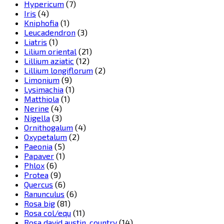
Hypericum
(7)
Iris
(4)
Kniphofia
(1)
Leucadendron
(3)
Liatris
(1)
Lilium oriental
(21)
Lillium aziatic
(12)
Lillium longiflorum
(2)
Limonium
(9)
Lysimachia
(1)
Matthiola
(1)
Nerine
(4)
Nigella
(3)
Ornithogalum
(4)
Oxypetalum
(2)
Paeonia
(5)
Papaver
(1)
Phlox
(6)
Protea
(9)
Quercus
(6)
Ranunculus
(6)
Rosa big
(81)
Rosa col/equ
(11)
Rosa david austin, country
(14)