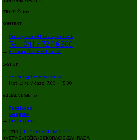
Kamenná cesta 11,
010 01 Žilina
KONTAKT:
→
florasystem@florasystem.sk
Tel.: 041 / 72 46 200
→
→
E-shop: florasystem.sk
E-SHOP:
→
obchod@florasystem.sk
→ Hot-Line v čase: 7:00 – 15:30
SOCIÁLNE SIETE:
→
Facebook
→
Google+
→
Instagram
© 2018 │
FLORASYSTEM S.R.O.
│
KVETY•SVIEČKY•DEKORÁCIE•ZÁHRADA