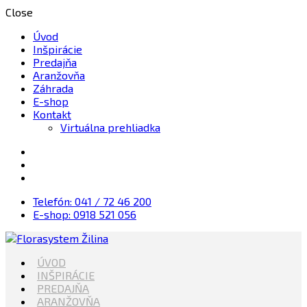
Close
Úvod
Inšpirácie
Predajňa
Aranžovňa
Záhrada
E-shop
Kontakt
Virtuálna prehliadka
Telefón: 041 / 72 46 200
E-shop: 0918 521 056
Kvety, Sviečky, dekorácie, Záhrada
ÚVOD
Florasystem Žilina
INŠPIRÁCIE
PREDAJŇA
ARANŽOVŇA