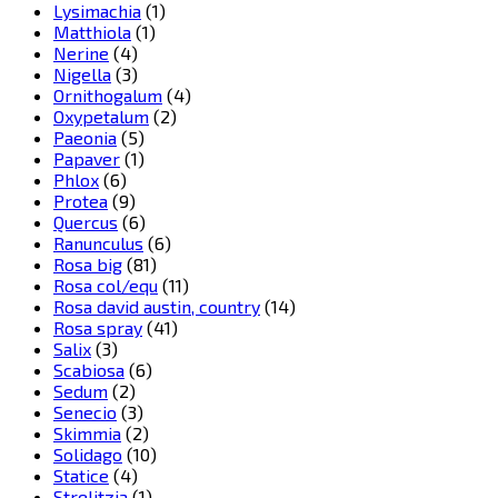
Lysimachia
(1)
Matthiola
(1)
Nerine
(4)
Nigella
(3)
Ornithogalum
(4)
Oxypetalum
(2)
Paeonia
(5)
Papaver
(1)
Phlox
(6)
Protea
(9)
Quercus
(6)
Ranunculus
(6)
Rosa big
(81)
Rosa col/equ
(11)
Rosa david austin, country
(14)
Rosa spray
(41)
Salix
(3)
Scabiosa
(6)
Sedum
(2)
Senecio
(3)
Skimmia
(2)
Solidago
(10)
Statice
(4)
Strelitzia
(1)