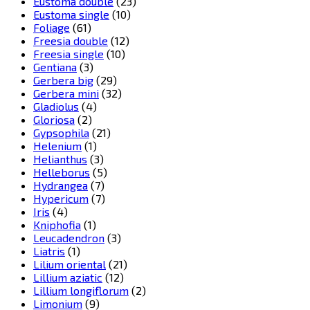
Eustoma double
(23)
Eustoma single
(10)
Foliage
(61)
Freesia double
(12)
Freesia single
(10)
Gentiana
(3)
Gerbera big
(29)
Gerbera mini
(32)
Gladiolus
(4)
Gloriosa
(2)
Gypsophila
(21)
Helenium
(1)
Helianthus
(3)
Helleborus
(5)
Hydrangea
(7)
Hypericum
(7)
Iris
(4)
Kniphofia
(1)
Leucadendron
(3)
Liatris
(1)
Lilium oriental
(21)
Lillium aziatic
(12)
Lillium longiflorum
(2)
Limonium
(9)