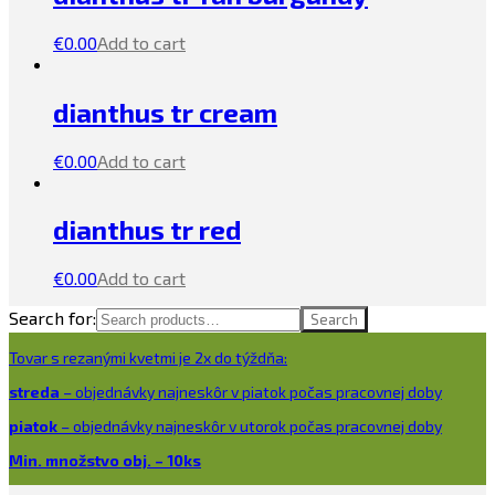
€
0.00
Add to cart
dianthus tr cream
€
0.00
Add to cart
dianthus tr red
€
0.00
Add to cart
Search for:
Search
Tovar s rezanými kvetmi je 2x do týždňa:
streda
– objednávky najneskôr v piatok počas pracovnej doby
piatok
– objednávky najneskôr v utorok počas pracovnej doby
Min. množstvo obj. – 10ks