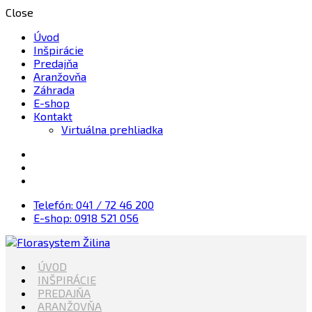
Close
Úvod
Inšpirácie
Predajňa
Aranžovňa
Záhrada
E-shop
Kontakt
Virtuálna prehliadka
Telefón: 041 / 72 46 200
E-shop: 0918 521 056
Kvety, Sviečky, dekorácie, Záhrada
ÚVOD
Florasystem Žilina
INŠPIRÁCIE
PREDAJŇA
ARANŽOVŇA