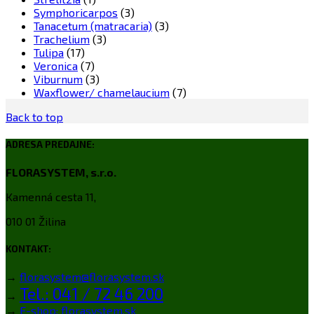
Symphoricarpos
(3)
Tanacetum (matracaria)
(3)
Trachelium
(3)
Tulipa
(17)
Veronica
(7)
Viburnum
(3)
Waxflower/ chamelaucium
(7)
Back to top
ADRESA PREDAJNE:
FLORASYSTEM, s.r.o.
Kamenná cesta 11,
010 01 Žilina
KONTAKT:
→
florasystem@florasystem.sk
Tel.: 041 / 72 46 200
→
→
E-shop: florasystem.sk