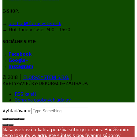
E-SHOP:
→
obchod@florasystem.sk
→ Hot-Line v čase: 7:00 – 15:30
SOCIÁLNE SIETE:
→
Facebook
→
Google+
→
Instagram
© 2018 │
FLORASYSTEM S.R.O.
│
KVETY•SVIEČKY•DEKORÁCIE•ZÁHRADA
RSS kanál
Ochrana osobných údajov
Vyhľadávanie
Naša webová lokalita používa súbory cookies. Používaním
tejto lokality vyjadrujete súhlas s používaním súborov