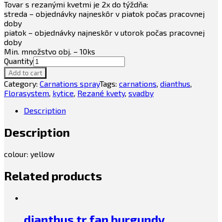
Tovar s rezanými kvetmi je 2x do týždňa:
streda – objednávky najneskôr v piatok počas pracovnej
doby
piatok – objednávky najneskôr v utorok počas pracovnej
doby
Min. množstvo obj. – 10ks
Quantity
Add to cart
Category:
Carnations spray
Tags:
carnations
,
dianthus
,
Florasystem
,
kytice
,
Rezané kvety
,
svadby
Description
Description
colour: yellow
Related products
dianthus tr fan burgundy