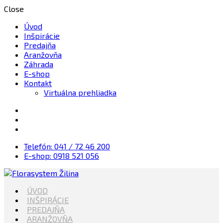
Close
Úvod
Inšpirácie
Predajňa
Aranžovňa
Záhrada
E-shop
Kontakt
Virtuálna prehliadka
Telefón: 041 / 72 46 200
E-shop: 0918 521 056
Kvety, Sviečky, dekorácie, Záhrada
ÚVOD
Florasystem Žilina
INŠPIRÁCIE
PREDAJŇA
ARANŽOVŇA