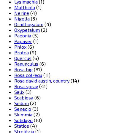
Lysimachia
(1)
Matthiola
(1)
Nerine
(4)
Nigella
(3)
Ornithogalum
(4)
Oxypetalum
(2)
Paeonia
(5)
Papaver
(1)
Phlox
(6)
Protea
(9)
Quercus
(6)
Ranunculus
(6)
Rosa big
(81)
Rosa col/equ
(11)
Rosa david austin, country
(14)
Rosa spray
(41)
Salix
(3)
Scabiosa
(6)
Sedum
(2)
Senecio
(3)
Skimmia
(2)
Solidago
(10)
Statice
(4)
Strelitzia
(1)