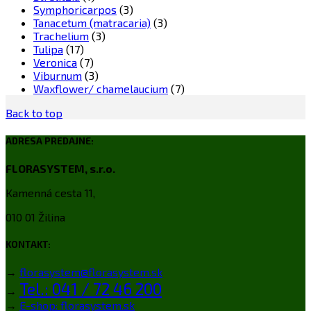
Symphoricarpos
(3)
Tanacetum (matracaria)
(3)
Trachelium
(3)
Tulipa
(17)
Veronica
(7)
Viburnum
(3)
Waxflower/ chamelaucium
(7)
Back to top
ADRESA PREDAJNE:
FLORASYSTEM, s.r.o.
Kamenná cesta 11,
010 01 Žilina
KONTAKT:
→
florasystem@florasystem.sk
Tel.: 041 / 72 46 200
→
→
E-shop: florasystem.sk