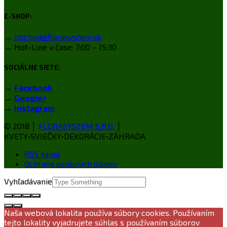
E-SHOP:
→
obchod@florasystem.sk
→ Hot-Line v čase: 7:00 – 15:30
SOCIÁLNE SIETE:
→
Facebook
→
Google+
→
Instagram
© 2018 │
FLORASYSTEM S.R.O.
│
KVETY•SVIEČKY•DEKORÁCIE•ZÁHRADA
RSS kanál
Ochrana osobných údajov
Vyhľadávanie
Naša webová lokalita používa súbory cookies. Používaním
tejto lokality vyjadrujete súhlas s používaním súborov