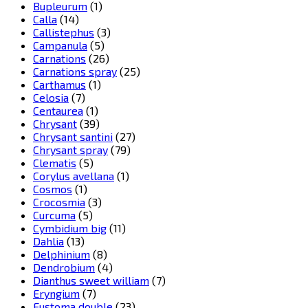
Bupleurum
(1)
Calla
(14)
Callistephus
(3)
Campanula
(5)
Carnations
(26)
Carnations spray
(25)
Carthamus
(1)
Celosia
(7)
Centaurea
(1)
Chrysant
(39)
Chrysant santini
(27)
Chrysant spray
(79)
Clematis
(5)
Corylus avellana
(1)
Cosmos
(1)
Crocosmia
(3)
Curcuma
(5)
Cymbidium big
(11)
Dahlia
(13)
Delphinium
(8)
Dendrobium
(4)
Dianthus sweet william
(7)
Eryngium
(7)
Eustoma double
(23)