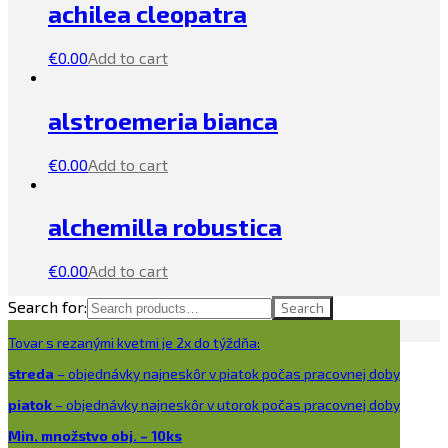
achilea cleopatra
€
0.00
Add to cart
alstroemeria bianca
€
0.00
Add to cart
alchemilla robustica
€
0.00
Add to cart
Search for:
Search
Tovar s rezanými kvetmi je 2x do týždňa:
streda
– objednávky najneskôr v piatok počas pracovnej doby
piatok
– objednávky najneskôr v utorok počas pracovnej doby
Min. množstvo obj. – 10ks