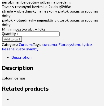
nerobíme, iba osobný odber na predajni.
Tovar s rezanými kvetmi je 2x do týždňa:
streda – objednávky najneskôr v piatok počas pracovnej
doby
piatok – objednávky najneskôr v utorok počas pracovnej
doby
Min. množstvo obj. – 10ks
Quantity
Add to cart
Category:
Curcuma
Tags:
curcuma
,
Florasystem
,
kytice
,
Rezané kvety
,
svadby
Description
Description
colour: cerise
Related products