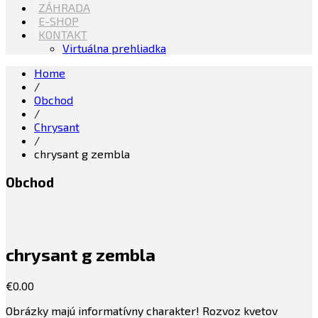
ZÁHRADA
E-SHOP
KONTAKT
Virtuálna prehliadka
Home
/
Obchod
/
Chrysant
/
chrysant g zembla
Obchod
chrysant g zembla
€
0.00
Obrázky majú informatívny charakter! Rozvoz kvetov