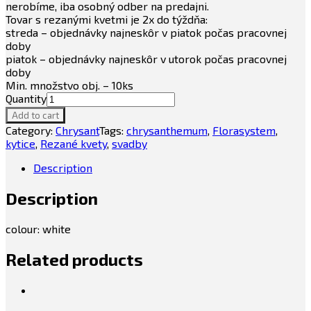
nerobíme, iba osobný odber na predajni.
Tovar s rezanými kvetmi je 2x do týždňa:
streda – objednávky najneskôr v piatok počas pracovnej
doby
piatok – objednávky najneskôr v utorok počas pracovnej
doby
Min. množstvo obj. – 10ks
Quantity
Add to cart
Category:
Chrysant
Tags:
chrysanthemum
,
Florasystem
,
kytice
,
Rezané kvety
,
svadby
Description
Description
colour: white
Related products