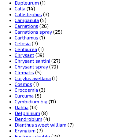
Bupleurum
(1)
Calla
(14)
Callistephus
(3)
Campanula
(5)
Carnations
(26)
Carnations spray
(25)
Carthamus
(1)
Celosia
(7)
Centaurea
(1)
Chrysant
(39)
Chrysant santini
(27)
Chrysant spray
(79)
Clematis
(5)
Corylus avellana
(1)
Cosmos
(1)
Crocosmia
(3)
Curcuma
(5)
Cymbidium big
(11)
Dahlia
(13)
Delphinium
(8)
Dendrobium
(4)
Dianthus sweet william
(7)
Eryngium
(7)
Eustoma double
(23)