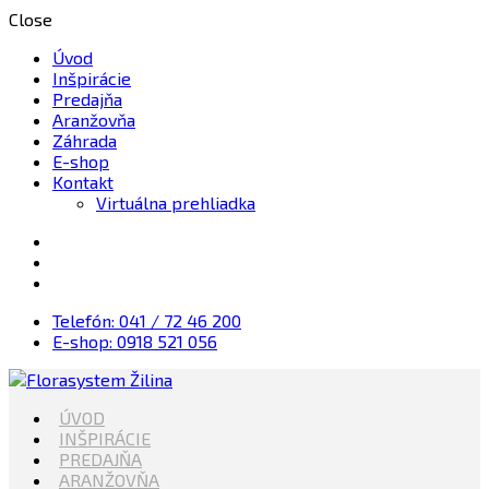
Close
Úvod
Inšpirácie
Predajňa
Aranžovňa
Záhrada
E-shop
Kontakt
Virtuálna prehliadka
Telefón: 041 / 72 46 200
E-shop: 0918 521 056
Kvety, Sviečky, dekorácie, Záhrada
ÚVOD
Florasystem Žilina
INŠPIRÁCIE
PREDAJŇA
ARANŽOVŇA