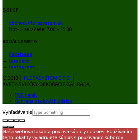
E-SHOP:
→
obchod@florasystem.sk
→ Hot-Line v čase: 7:00 – 15:30
SOCIÁLNE SIETE:
→
Facebook
→
Google+
→
Instagram
© 2018 │
FLORASYSTEM S.R.O.
│
KVETY•SVIEČKY•DEKORÁCIE•ZÁHRADA
RSS kanál
Ochrana osobných údajov
Vyhľadávanie
Naša webová lokalita používa súbory cookies. Používaním
tejto lokality vyjadrujete súhlas s používaním súborov