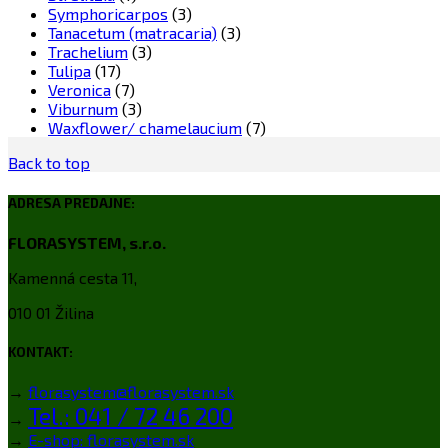
Symphoricarpos
(3)
Tanacetum (matracaria)
(3)
Trachelium
(3)
Tulipa
(17)
Veronica
(7)
Viburnum
(3)
Waxflower/ chamelaucium
(7)
Back to top
ADRESA PREDAJNE:
FLORASYSTEM, s.r.o.
Kamenná cesta 11,
010 01 Žilina
KONTAKT:
→
florasystem@florasystem.sk
Tel.: 041 / 72 46 200
→
→
E-shop: florasystem.sk