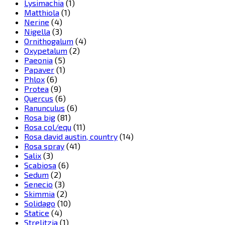
Lysimachia
(1)
Matthiola
(1)
Nerine
(4)
Nigella
(3)
Ornithogalum
(4)
Oxypetalum
(2)
Paeonia
(5)
Papaver
(1)
Phlox
(6)
Protea
(9)
Quercus
(6)
Ranunculus
(6)
Rosa big
(81)
Rosa col/equ
(11)
Rosa david austin, country
(14)
Rosa spray
(41)
Salix
(3)
Scabiosa
(6)
Sedum
(2)
Senecio
(3)
Skimmia
(2)
Solidago
(10)
Statice
(4)
Strelitzia
(1)