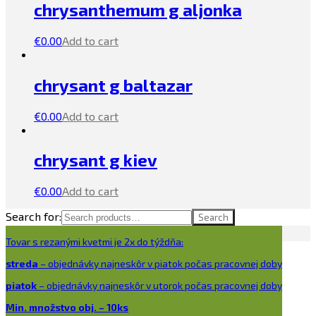
chrysanthemum g aljonka
€
0.00
Add to cart
chrysant g baltazar
€
0.00
Add to cart
chrysant g kiev
€
0.00
Add to cart
Search for:
Search
Tovar s rezanými kvetmi je 2x do týždňa:
streda
– objednávky najneskôr v piatok počas pracovnej doby
piatok
– objednávky najneskôr v utorok počas pracovnej doby
Min. množstvo obj. – 10ks