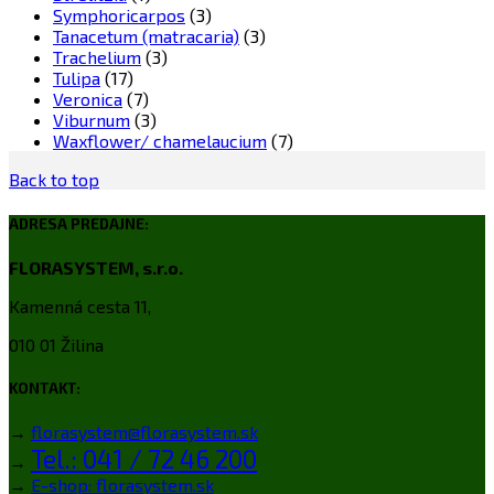
Symphoricarpos
(3)
Tanacetum (matracaria)
(3)
Trachelium
(3)
Tulipa
(17)
Veronica
(7)
Viburnum
(3)
Waxflower/ chamelaucium
(7)
Back to top
ADRESA PREDAJNE:
FLORASYSTEM, s.r.o.
Kamenná cesta 11,
010 01 Žilina
KONTAKT:
→
florasystem@florasystem.sk
Tel.: 041 / 72 46 200
→
→
E-shop: florasystem.sk