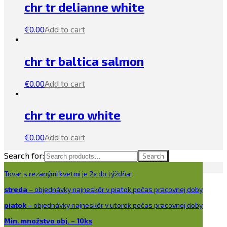
chr tr delianne white
€
0.00
Add to cart
chr tr baltica salmon
€
0.00
Add to cart
chr tr euro white
€
0.00
Add to cart
Search for:
Search
Tovar s rezanými kvetmi je 2x do týždňa:
streda
– objednávky najneskôr v piatok počas pracovnej doby
piatok
– objednávky najneskôr v utorok počas pracovnej doby
Min. množstvo obj. – 10ks