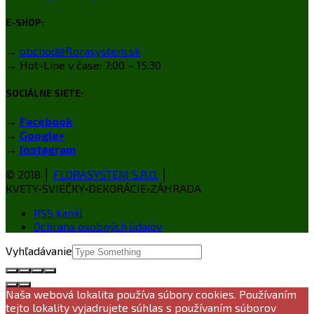
E-SHOP:
→
obchod@florasystem.sk
→ Hot-Line v čase: 7:00 – 15:30
SOCIÁLNE SIETE:
→
Facebook
→
Google+
→
Instagram
© 2018 │
FLORASYSTEM S.R.O.
│
KVETY•SVIEČKY•DEKORÁCIE•ZÁHRADA
RSS kanál
Ochrana osobných údajov
Vyhľadávanie
Naša webová lokalita používa súbory cookies. Používaním
tejto lokality vyjadrujete súhlas s používaním súborov