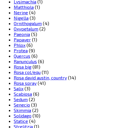
Lysimachia
(1)
Matthiola
(1)
Nerine
(4)
Nigella
(3)
Ornithogalum
(4)
Oxypetalum
(2)
Paeonia
(5)
Papaver
(1)
Phlox
(6)
Protea
(9)
Quercus
(6)
Ranunculus
(6)
Rosa big
(81)
Rosa col/equ
(11)
Rosa david austin, country
(14)
Rosa spray
(41)
Salix
(3)
Scabiosa
(6)
Sedum
(2)
Senecio
(3)
Skimmia
(2)
Solidago
(10)
Statice
(4)
Strelitzia
(1)