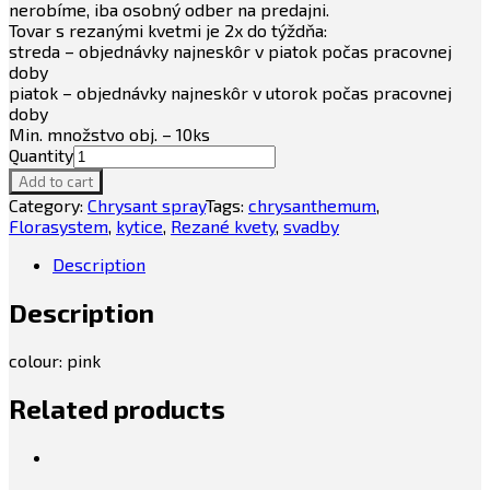
nerobíme, iba osobný odber na predajni.
Tovar s rezanými kvetmi je 2x do týždňa:
streda – objednávky najneskôr v piatok počas pracovnej
doby
piatok – objednávky najneskôr v utorok počas pracovnej
doby
Min. množstvo obj. – 10ks
Quantity
Add to cart
Category:
Chrysant spray
Tags:
chrysanthemum
,
Florasystem
,
kytice
,
Rezané kvety
,
svadby
Description
Description
colour: pink
Related products