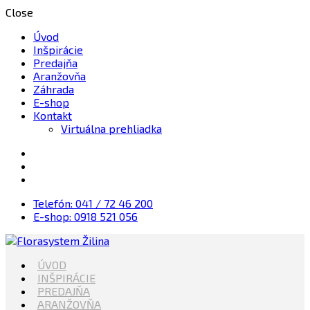
Close
Úvod
Inšpirácie
Predajňa
Aranžovňa
Záhrada
E-shop
Kontakt
Virtuálna prehliadka
Telefón: 041 / 72 46 200
E-shop: 0918 521 056
Kvety, Sviečky, dekorácie, Záhrada
ÚVOD
Florasystem Žilina
INŠPIRÁCIE
PREDAJŇA
ARANŽOVŇA