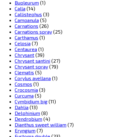
Bupleurum
(1)
Calla
(14)
Callistephus
(3)
Campanula
(5)
Carnations
(26)
Carnations spray
(25)
Carthamus
(1)
Celosia
(7)
Centaurea
(1)
Chrysant
(39)
Chrysant santini
(27)
Chrysant spray
(79)
Clematis
(5)
Corylus avellana
(1)
Cosmos
(1)
Crocosmia
(3)
Curcuma
(5)
Cymbidium big
(11)
Dahlia
(13)
Delphinium
(8)
Dendrobium
(4)
Dianthus sweet william
(7)
Eryngium
(7)
Eustoma double
(23)