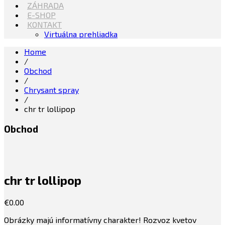
ZÁHRADA
E-SHOP
KONTAKT
Virtuálna prehliadka
Home
/
Obchod
/
Chrysant spray
/
chr tr lollipop
Obchod
chr tr lollipop
€
0.00
Obrázky majú informatívny charakter! Rozvoz kvetov