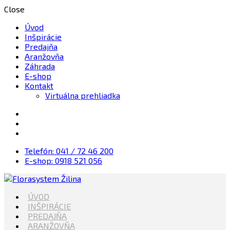
Close
Úvod
Inšpirácie
Predajňa
Aranžovňa
Záhrada
E-shop
Kontakt
Virtuálna prehliadka
Telefón: 041 / 72 46 200
E-shop: 0918 521 056
Kvety, Sviečky, dekorácie, Záhrada
ÚVOD
Florasystem Žilina
INŠPIRÁCIE
PREDAJŇA
ARANŽOVŇA