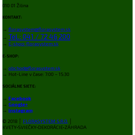
010 01 Žilina
KONTAKT:
→
florasystem@florasystem.sk
Tel.: 041 / 72 46 200
→
→
E-shop: florasystem.sk
E-SHOP:
→
obchod@florasystem.sk
→ Hot-Line v čase: 7:00 – 15:30
SOCIÁLNE SIETE:
→
Facebook
→
Google+
→
Instagram
© 2018 │
FLORASYSTEM S.R.O.
│
KVETY•SVIEČKY•DEKORÁCIE•ZÁHRADA