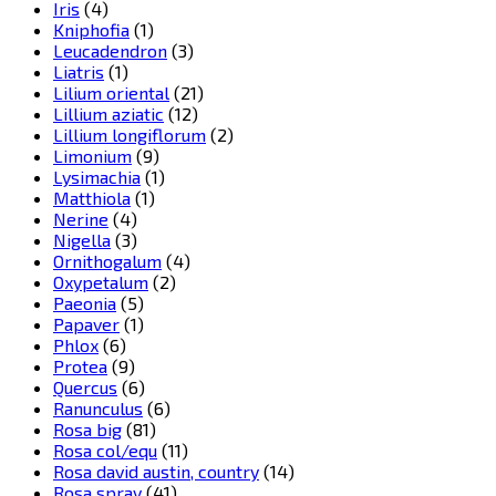
Iris
(4)
Kniphofia
(1)
Leucadendron
(3)
Liatris
(1)
Lilium oriental
(21)
Lillium aziatic
(12)
Lillium longiflorum
(2)
Limonium
(9)
Lysimachia
(1)
Matthiola
(1)
Nerine
(4)
Nigella
(3)
Ornithogalum
(4)
Oxypetalum
(2)
Paeonia
(5)
Papaver
(1)
Phlox
(6)
Protea
(9)
Quercus
(6)
Ranunculus
(6)
Rosa big
(81)
Rosa col/equ
(11)
Rosa david austin, country
(14)
Rosa spray
(41)