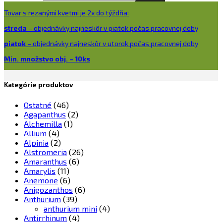
Tovar s rezanými kvetmi je 2x do týždňa:
streda
– objednávky najneskôr v piatok počas pracovnej doby
piatok
– objednávky najneskôr v utorok počas pracovnej doby
Min. množstvo obj. – 10ks
Kategórie produktov
Ostatné
(46)
Agapanthus
(2)
Alchemilla
(1)
Allium
(4)
Alpinia
(2)
Alstromeria
(26)
Amaranthus
(6)
Amarylis
(11)
Anemone
(6)
Anigozanthos
(6)
Anthurium
(39)
anthurium mini
(4)
Antirrhinum
(4)