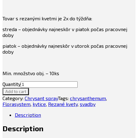
Tovar s rezanými kvetmi je 2x do týždňa:
streda – objednávky najneskôr v piatok počas pracovnej
doby
piatok – objednávky najneskôr v utorok počas pracovnej
doby
Min. množstvo obj. – 10ks
Quantity
Add to cart
Category:
Chrysant spray
Tags:
chrysanthemum
,
Florasystem
,
kytice
,
Rezané kvety
,
svadby
Description
Description