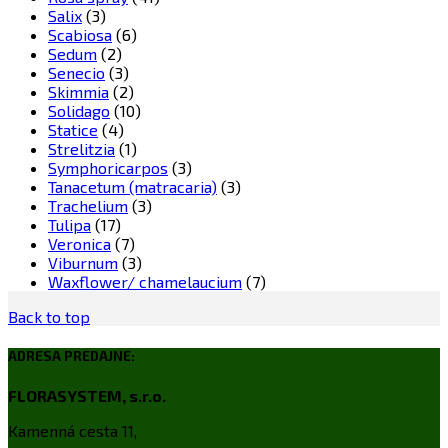
Salix
(3)
Scabiosa
(6)
Sedum
(2)
Senecio
(3)
Skimmia
(2)
Solidago
(10)
Statice
(4)
Strelitzia
(1)
Symphoricarpos
(3)
Tanacetum (matracaria)
(3)
Trachelium
(3)
Tulipa
(17)
Veronica
(7)
Viburnum
(3)
Waxflower/ chamelaucium
(7)
Back to top
ADRESA PREDAJNE:
FLORASYSTEM, s.r.o.
Kamenná cesta 11,