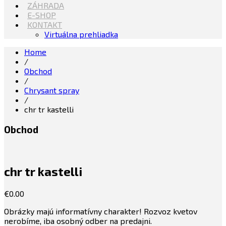
ZÁHRADA
E-SHOP
KONTAKT
Virtuálna prehliadka
Home
/
Obchod
/
Chrysant spray
/
chr tr kastelli
Obchod
chr tr kastelli
€
0.00
Obrázky majú informatívny charakter! Rozvoz kvetov
nerobíme, iba osobný odber na predajni.