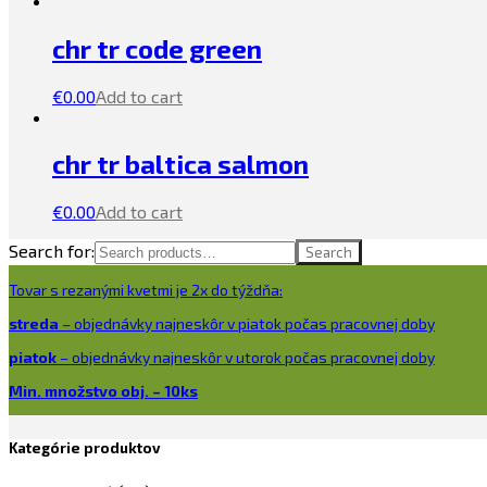
chr tr code green
€
0.00
Add to cart
chr tr baltica salmon
€
0.00
Add to cart
Search for:
Search
Tovar s rezanými kvetmi je 2x do týždňa:
streda
– objednávky najneskôr v piatok počas pracovnej doby
piatok
– objednávky najneskôr v utorok počas pracovnej doby
Min. množstvo obj. – 10ks
Kategórie produktov