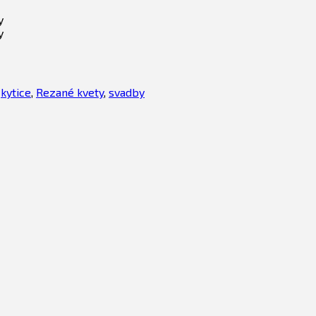
y
y
,
kytice
,
Rezané kvety
,
svadby