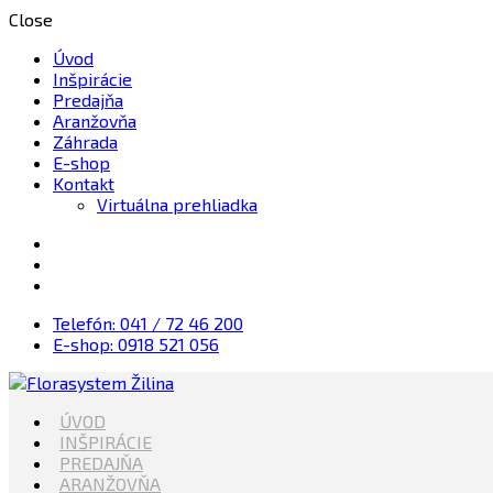
Close
Úvod
Inšpirácie
Predajňa
Aranžovňa
Záhrada
E-shop
Kontakt
Virtuálna prehliadka
Telefón: 041 / 72 46 200
E-shop: 0918 521 056
Kvety, Sviečky, dekorácie, Záhrada
ÚVOD
Florasystem Žilina
INŠPIRÁCIE
PREDAJŇA
ARANŽOVŇA