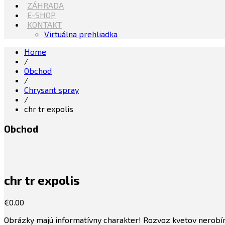
ZÁHRADA
E-SHOP
KONTAKT
Virtuálna prehliadka
Home
/
Obchod
/
Chrysant spray
/
chr tr expolis
Obchod
chr tr expolis
€
0.00
Obrázky majú informatívny charakter! Rozvoz kvetov nerobím