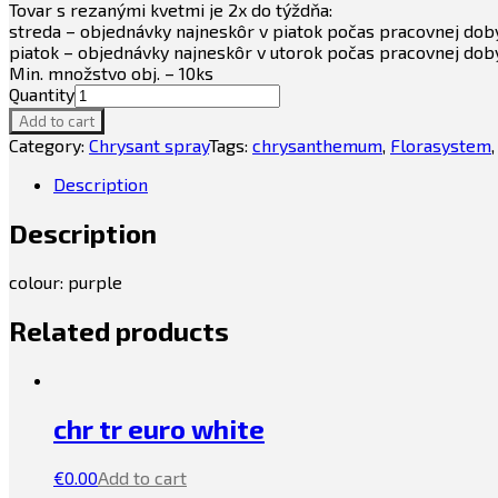
Tovar s rezanými kvetmi je 2x do týždňa:
streda – objednávky najneskôr v piatok počas pracovnej dob
piatok – objednávky najneskôr v utorok počas pracovnej dob
Min. množstvo obj. – 10ks
Quantity
Add to cart
Category:
Chrysant spray
Tags:
chrysanthemum
,
Florasystem
Description
Description
colour: purple
Related products
chr tr euro white
€
0.00
Add to cart