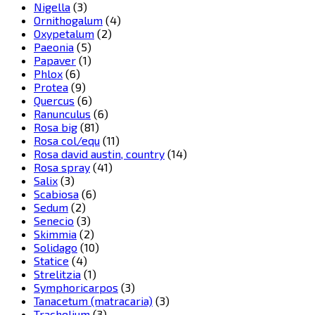
Nigella
(3)
Ornithogalum
(4)
Oxypetalum
(2)
Paeonia
(5)
Papaver
(1)
Phlox
(6)
Protea
(9)
Quercus
(6)
Ranunculus
(6)
Rosa big
(81)
Rosa col/equ
(11)
Rosa david austin, country
(14)
Rosa spray
(41)
Salix
(3)
Scabiosa
(6)
Sedum
(2)
Senecio
(3)
Skimmia
(2)
Solidago
(10)
Statice
(4)
Strelitzia
(1)
Symphoricarpos
(3)
Tanacetum (matracaria)
(3)
Trachelium
(3)