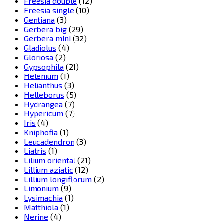
Freesia double
(12)
Freesia single
(10)
Gentiana
(3)
Gerbera big
(29)
Gerbera mini
(32)
Gladiolus
(4)
Gloriosa
(2)
Gypsophila
(21)
Helenium
(1)
Helianthus
(3)
Helleborus
(5)
Hydrangea
(7)
Hypericum
(7)
Iris
(4)
Kniphofia
(1)
Leucadendron
(3)
Liatris
(1)
Lilium oriental
(21)
Lillium aziatic
(12)
Lillium longiflorum
(2)
Limonium
(9)
Lysimachia
(1)
Matthiola
(1)
Nerine
(4)