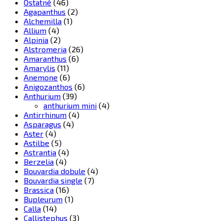
Ostatné
(46)
Agapanthus
(2)
Alchemilla
(1)
Allium
(4)
Alpinia
(2)
Alstromeria
(26)
Amaranthus
(6)
Amarylis
(11)
Anemone
(6)
Anigozanthos
(6)
Anthurium
(39)
anthurium mini
(4)
Antirrhinum
(4)
Asparagus
(4)
Aster
(4)
Astilbe
(5)
Astrantia
(4)
Berzelia
(4)
Bouvardia dobule
(4)
Bouvardia single
(7)
Brassica
(16)
Bupleurum
(1)
Calla
(14)
Callistephus
(3)