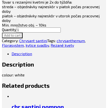
Tovar s rezanými kvetmi je 2x do týždňa:
streda – objednávky najneskôr v piatok počas pracovnej
doby
piatok – objednávky najneskôr v utorok počas pracovnej
doby
Min. množstvo obj. – 10ks
Quantity
Add to cart
Category:
Chrysant santini
Tags:
chrysanthemum
,
Florasystem
,
kytice svadby
,
Rezané kvety
Description
Description
colour: white
Related products
chr santini pompon