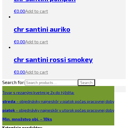
€
0.00
Add to cart
chr santini auriko
€
0.00
Add to cart
chr santini rossi smokey
€
0.00
Add to cart
Search for:
Search
Tovar s rezanými kvetmi je 2x do týždňa:
streda
– objednávky najneskôr v piatok počas pracovnej doby
piatok
– objednávky najneskôr v utorok počas pracovnej doby
Min. množstvo obj. – 10ks
Kategórie produktov