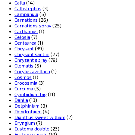
Calla
(14)
Callistephus
(3)
Campanula
(5)
Carnations
(26)
Carnations spray
(25)
Carthamus
(1)
Celosia
(7)
Centaurea
(1)
Chrysant
(39)
Chrysant santini
(27)
Chrysant spray
(79)
Clematis
(5)
Corylus avellana
(1)
Cosmos
(1)
Crocosmia
(3)
Curcuma
(5)
Cymbidium big
(11)
Dahlia
(13)
Delphinium
(8)
Dendrobium
(4)
Dianthus sweet william
(7)
Eryngium
(7)
Eustoma double
(23)
Eustoma single
(10)