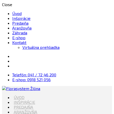
Close
Úvod
Inšpirácie
Predajňa
Aranžovňa
Záhrada
E-shop
Kontakt
Virtuálna prehliadka
Telefón: 041 / 72 46 200
E-shop: 0918 521 056
Kvety, Sviečky, dekorácie, Záhrada
ÚVOD
Florasystem Žilina
INŠPIRÁCIE
PREDAJŇA
ARANŽOVŇA