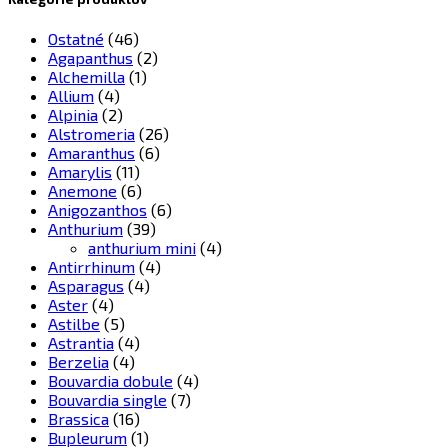
Ostatné
(46)
Agapanthus
(2)
Alchemilla
(1)
Allium
(4)
Alpinia
(2)
Alstromeria
(26)
Amaranthus
(6)
Amarylis
(11)
Anemone
(6)
Anigozanthos
(6)
Anthurium
(39)
anthurium mini
(4)
Antirrhinum
(4)
Asparagus
(4)
Aster
(4)
Astilbe
(5)
Astrantia
(4)
Berzelia
(4)
Bouvardia dobule
(4)
Bouvardia single
(7)
Brassica
(16)
Bupleurum
(1)