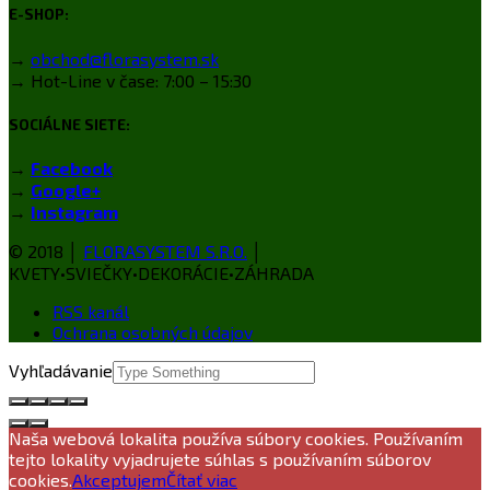
E-SHOP:
→
obchod@florasystem.sk
→ Hot-Line v čase: 7:00 – 15:30
SOCIÁLNE SIETE:
→
Facebook
→
Google+
→
Instagram
© 2018 │
FLORASYSTEM S.R.O.
│
KVETY•SVIEČKY•DEKORÁCIE•ZÁHRADA
RSS kanál
Ochrana osobných údajov
Vyhľadávanie
Naša webová lokalita používa súbory cookies. Používaním
tejto lokality vyjadrujete súhlas s používaním súborov
cookies.
Akceptujem
Čítať viac