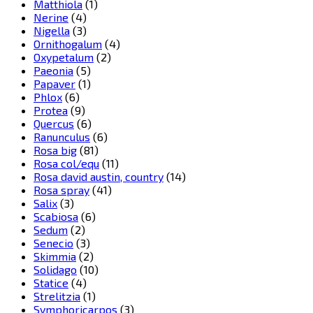
Matthiola
(1)
Nerine
(4)
Nigella
(3)
Ornithogalum
(4)
Oxypetalum
(2)
Paeonia
(5)
Papaver
(1)
Phlox
(6)
Protea
(9)
Quercus
(6)
Ranunculus
(6)
Rosa big
(81)
Rosa col/equ
(11)
Rosa david austin, country
(14)
Rosa spray
(41)
Salix
(3)
Scabiosa
(6)
Sedum
(2)
Senecio
(3)
Skimmia
(2)
Solidago
(10)
Statice
(4)
Strelitzia
(1)
Symphoricarpos
(3)