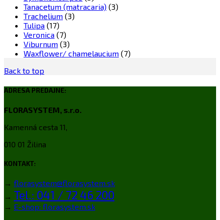
Tanacetum (matracaria)
(3)
Trachelium
(3)
Tulipa
(17)
Veronica
(7)
Viburnum
(3)
Waxflower/ chamelaucium
(7)
Back to top
ADRESA PREDAJNE:
FLORASYSTEM, s.r.o.
Kamenná cesta 11,
010 01 Žilina
KONTAKT:
→
florasystem@florasystem.sk
Tel.: 041 / 72 46 200
→
→
E-shop: florasystem.sk