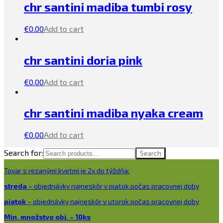
chr santini madiba tumbi rosy
€
0.00
Add to cart
chr santini doria pink
€
0.00
Add to cart
chr santini madiba nyaka cream
€
0.00
Add to cart
Search for:
Search
Tovar s rezanými kvetmi je 2x do týždňa:
streda
– objednávky najneskôr v piatok počas pracovnej doby
piatok
– objednávky najneskôr v utorok počas pracovnej doby
Min. množstvo obj. – 10ks