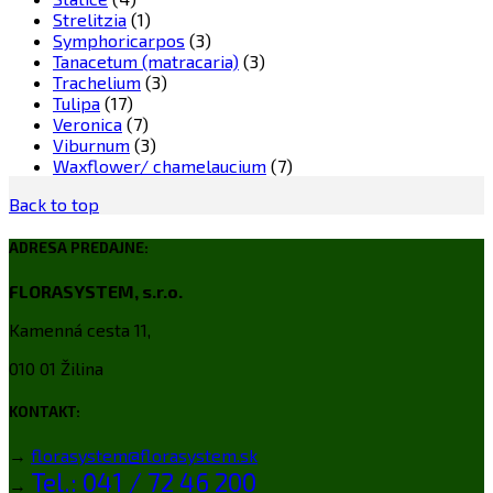
Strelitzia
(1)
Symphoricarpos
(3)
Tanacetum (matracaria)
(3)
Trachelium
(3)
Tulipa
(17)
Veronica
(7)
Viburnum
(3)
Waxflower/ chamelaucium
(7)
Back to top
ADRESA PREDAJNE:
FLORASYSTEM, s.r.o.
Kamenná cesta 11,
010 01 Žilina
KONTAKT:
→
florasystem@florasystem.sk
Tel.: 041 / 72 46 200
→