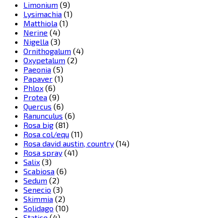
Limonium
(9)
Lysimachia
(1)
Matthiola
(1)
Nerine
(4)
Nigella
(3)
Ornithogalum
(4)
Oxypetalum
(2)
Paeonia
(5)
Papaver
(1)
Phlox
(6)
Protea
(9)
Quercus
(6)
Ranunculus
(6)
Rosa big
(81)
Rosa col/equ
(11)
Rosa david austin, country
(14)
Rosa spray
(41)
Salix
(3)
Scabiosa
(6)
Sedum
(2)
Senecio
(3)
Skimmia
(2)
Solidago
(10)
Statice
(4)