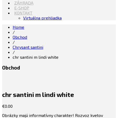
ZÁHRADA
E-SHOP
KONTAKT
Virtuálna prehliadka
Home
/
Obchod
/
Chrysant santini
/
chr santini m lindi white
Obchod
chr santini m lindi white
€
0.00
Obrázky majú informatívny charakter! Rozvoz kvetov