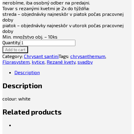
nerobíme, iba osobný odber na predajni.
Tovar s rezanými kvetmi je 2x do týždňa:
streda – objednávky najneskôr v piatok počas pracovnej
doby
piatok – objednávky najneskôr v utorok počas pracovnej
doby
Min. množstvo obj. – 10ks
Quantity
Add to cart
Category:
Chrysant santini
Tags:
chrysanthemum
,
Florasystem
,
kytice
,
Rezané kvety
,
svadby
Description
Description
colour: white
Related products