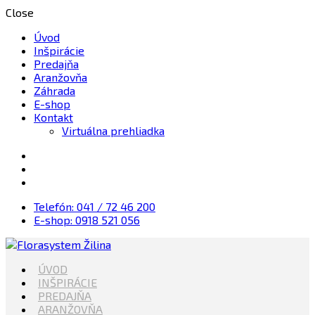
Close
Úvod
Inšpirácie
Predajňa
Aranžovňa
Záhrada
E-shop
Kontakt
Virtuálna prehliadka
Telefón: 041 / 72 46 200
E-shop: 0918 521 056
Kvety, Sviečky, dekorácie, Záhrada
ÚVOD
Florasystem Žilina
INŠPIRÁCIE
PREDAJŇA
ARANŽOVŇA