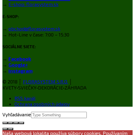
→
E-shop: florasystem.sk
E-SHOP:
→
obchod@florasystem.sk
→ Hot-Line v čase: 7:00 – 15:30
SOCIÁLNE SIETE:
→
Facebook
→
Google+
→
Instagram
© 2018 │
FLORASYSTEM S.R.O.
│
KVETY•SVIEČKY•DEKORÁCIE•ZÁHRADA
RSS kanál
Ochrana osobných údajov
Vyhľadávanie
Naša webová lokalita používa súbory cookies. Používaním