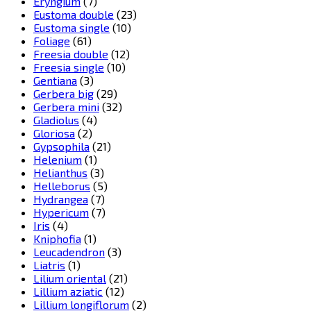
Eryngium
(7)
Eustoma double
(23)
Eustoma single
(10)
Foliage
(61)
Freesia double
(12)
Freesia single
(10)
Gentiana
(3)
Gerbera big
(29)
Gerbera mini
(32)
Gladiolus
(4)
Gloriosa
(2)
Gypsophila
(21)
Helenium
(1)
Helianthus
(3)
Helleborus
(5)
Hydrangea
(7)
Hypericum
(7)
Iris
(4)
Kniphofia
(1)
Leucadendron
(3)
Liatris
(1)
Lilium oriental
(21)
Lillium aziatic
(12)
Lillium longiflorum
(2)