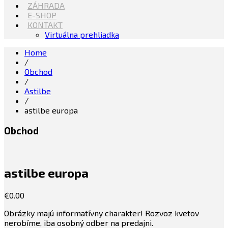
ZÁHRADA
E-SHOP
KONTAKT
Virtuálna prehliadka
Home
/
Obchod
/
Astilbe
/
astilbe europa
Obchod
astilbe europa
€
0.00
Obrázky majú informatívny charakter! Rozvoz kvetov
nerobíme, iba osobný odber na predajni.