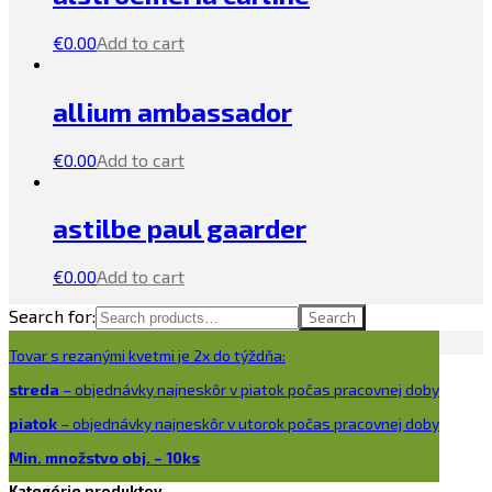
€
0.00
Add to cart
allium ambassador
€
0.00
Add to cart
astilbe paul gaarder
€
0.00
Add to cart
Search for:
Search
Tovar s rezanými kvetmi je 2x do týždňa:
streda
– objednávky najneskôr v piatok počas pracovnej doby
piatok
– objednávky najneskôr v utorok počas pracovnej doby
Min. množstvo obj. – 10ks
Kategórie produktov