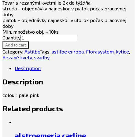
Tovar s rezanými kvetmi je 2x do týždňa:
streda – objednávky najneskôr v piatok počas pracovnej
doby
piatok – objednávky najneskôr v utorok počas pracovnej
doby
Min. množstvo obj. – 10ks
Quantity
Add to cart
Category:
Astilbe
Tags:
astilbe europa
,
Florasystem
,
kytice
,
Rezané kvety
,
svadby
Description
Description
colour: pale pink
Related products
alstroemeria carline