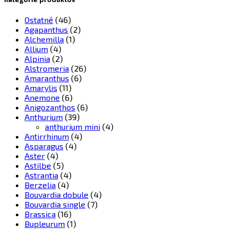
Ostatné
(46)
Agapanthus
(2)
Alchemilla
(1)
Allium
(4)
Alpinia
(2)
Alstromeria
(26)
Amaranthus
(6)
Amarylis
(11)
Anemone
(6)
Anigozanthos
(6)
Anthurium
(39)
anthurium mini
(4)
Antirrhinum
(4)
Asparagus
(4)
Aster
(4)
Astilbe
(5)
Astrantia
(4)
Berzelia
(4)
Bouvardia dobule
(4)
Bouvardia single
(7)
Brassica
(16)
Bupleurum
(1)