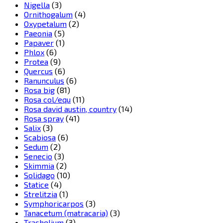
Nigella
(3)
Ornithogalum
(4)
Oxypetalum
(2)
Paeonia
(5)
Papaver
(1)
Phlox
(6)
Protea
(9)
Quercus
(6)
Ranunculus
(6)
Rosa big
(81)
Rosa col/equ
(11)
Rosa david austin, country
(14)
Rosa spray
(41)
Salix
(3)
Scabiosa
(6)
Sedum
(2)
Senecio
(3)
Skimmia
(2)
Solidago
(10)
Statice
(4)
Strelitzia
(1)
Symphoricarpos
(3)
Tanacetum (matracaria)
(3)
Trachelium
(3)