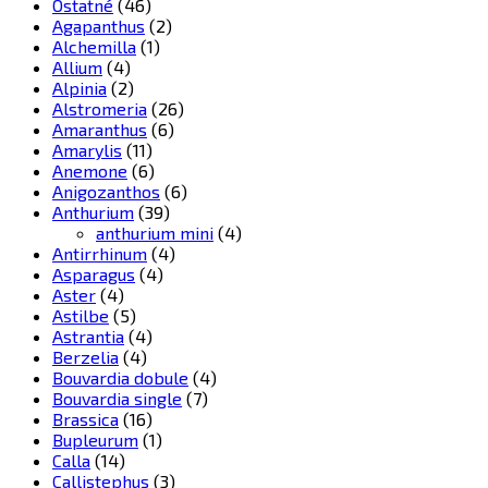
Ostatné
(46)
Agapanthus
(2)
Alchemilla
(1)
Allium
(4)
Alpinia
(2)
Alstromeria
(26)
Amaranthus
(6)
Amarylis
(11)
Anemone
(6)
Anigozanthos
(6)
Anthurium
(39)
anthurium mini
(4)
Antirrhinum
(4)
Asparagus
(4)
Aster
(4)
Astilbe
(5)
Astrantia
(4)
Berzelia
(4)
Bouvardia dobule
(4)
Bouvardia single
(7)
Brassica
(16)
Bupleurum
(1)
Calla
(14)
Callistephus
(3)