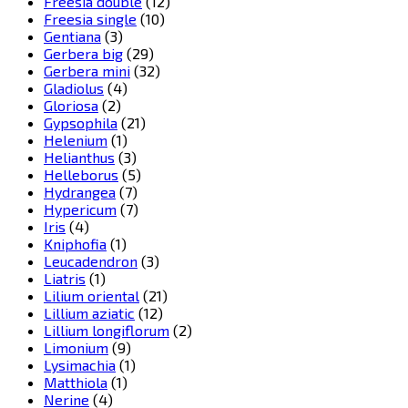
Freesia double
(12)
Freesia single
(10)
Gentiana
(3)
Gerbera big
(29)
Gerbera mini
(32)
Gladiolus
(4)
Gloriosa
(2)
Gypsophila
(21)
Helenium
(1)
Helianthus
(3)
Helleborus
(5)
Hydrangea
(7)
Hypericum
(7)
Iris
(4)
Kniphofia
(1)
Leucadendron
(3)
Liatris
(1)
Lilium oriental
(21)
Lillium aziatic
(12)
Lillium longiflorum
(2)
Limonium
(9)
Lysimachia
(1)
Matthiola
(1)
Nerine
(4)