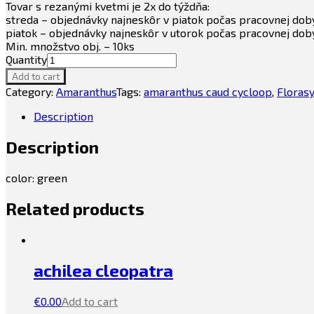
Tovar s rezanými kvetmi je 2x do týždňa:
streda – objednávky najneskôr v piatok počas pracovnej dob
piatok – objednávky najneskôr v utorok počas pracovnej dob
Min. množstvo obj. – 10ks
Quantity
Add to cart
Category:
Amaranthus
Tags:
amaranthus caud cycloop
,
Floras
Description
Description
color: green
Related products
achilea cleopatra
€
0.00
Add to cart