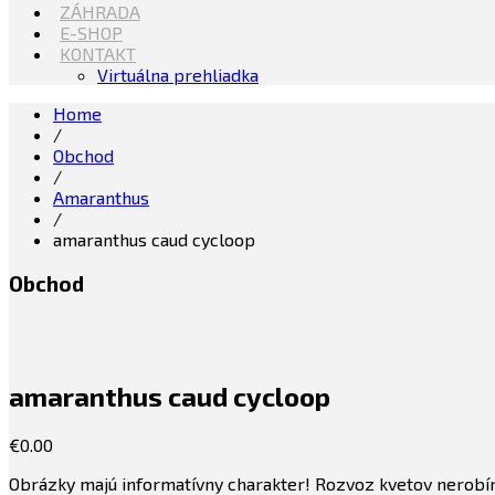
ZÁHRADA
E-SHOP
KONTAKT
Virtuálna prehliadka
Home
/
Obchod
/
Amaranthus
/
amaranthus caud cycloop
Obchod
amaranthus caud cycloop
€
0.00
Obrázky majú informatívny charakter! Rozvoz kvetov nerobím