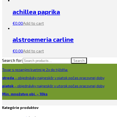
achillea paprika
€
0.00
Add to cart
alstroemeria carline
€
0.00
Add to cart
Search for:
Search
Tovar s rezanými kvetmi je 2x do týždňa:
streda
– objednávky najneskôr v piatok počas pracovnej doby
piatok
– objednávky najneskôr v utorok počas pracovnej doby
Min. množstvo obj. – 10ks
Kategórie produktov